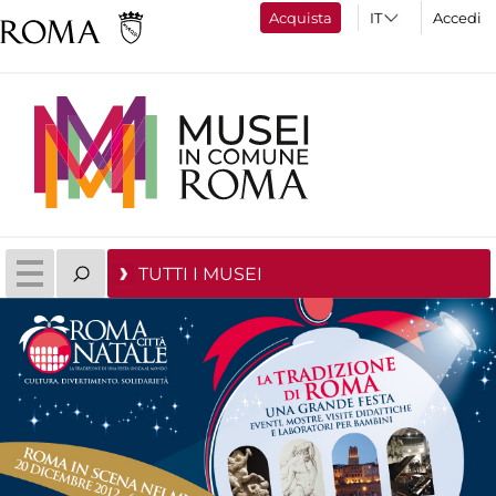
Acquista
Accedi
TUTTI I MUSEI