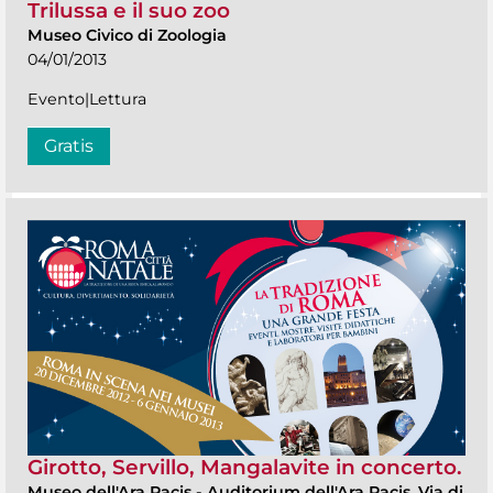
Trilussa e il suo zoo
Museo Civico di Zoologia
04/01/2013
Evento|Lettura
Gratis
Girotto, Servillo, Mangalavite in concerto.
Museo dell'Ara Pacis
-
Auditorium dell'Ara Pacis, Via di