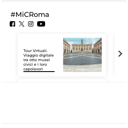
#MiCRoma
Tour Virtuali.
Viaggio digitale
tra otto musei
civici e i loro
Le 
capolavori
Sis
#DiscoverMiC