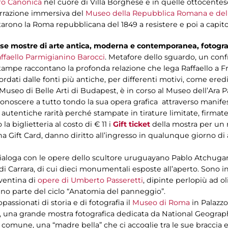
tro Canonica
nel cuore di Villa Borghese e in quelle ottocentes
narrazione immersiva del
Museo della Repubblica Romana e del
tarono la Roma repubblicana del 1849 a resistere e poi a capito
rse mostre di arte antica, moderna e contemporanea, fotograf
ffaello Parmigianino Barocci
. Metafore dello sguardo, un conf
e stampe raccontano la profonda relazione che lega Raffaello a 
dati dalle fonti più antiche, per differenti motivi, come eredi 
Museo di Belle Arti di Budapest, è in corso al Museo dell’Ara 
onoscere a tutto tondo la sua opera grafica attraverso manifesti,
 autentiche rarità perché stampate in tirature limitate, firma
 la biglietteria al costo di € 11 i
Gift ticket
della mostra per un r
una Gift Card, danno diritto all’ingresso in qualunque giorno di
 dialoga con le opere dello scultore uruguayano Pablo Atchuga
di Carrara, di cui dieci monumentali esposte all’aperto. Sono i
ventina di
opere di Umberto Passeretti
, dipinte perlopiù ad o
nno parte del ciclo “Anatomia del panneggio”.
assionati di storia e di fotografia il
Museo di Roma
in Palazzo
, una grande mostra fotografica dedicata da National Geographic
a comune, una “madre bella” che ci accoglie tra le sue braccia 