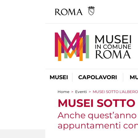
MUSEI
CAPOLAVORI
MU
Home
>
Eventi
>
MUSEI SOTTO L'ALBERO
Tu sei qui
MUSEI SOTTO
Anche quest’anno l
appuntamenti con 