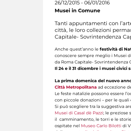
26/12/2015 - 06/01/2016
Musei in Comune
Tanti appuntamenti con l’art
città, le loro collezioni pe
Capitale- Sovrintendenza Capi
Anche quest’anno le
festività di N
conoscere sempre meglio i Musei del
da Roma Capitale- Sovrintendenza Cap
Il 24 e il 31 dicembre i musei civici
La prima domenica del nuovo anno,
Città Metropolitana
ad eccezione d
Le feste natalizie possono essere l’o
con piccole donazioni – per le quali 
Si può scegliere tra la suggestiva a
Musei di Casal dè Pazzi
; le preziose
il camminamento, le torri e le stori
ospitate nel
Museo Carlo Bilotti
di V