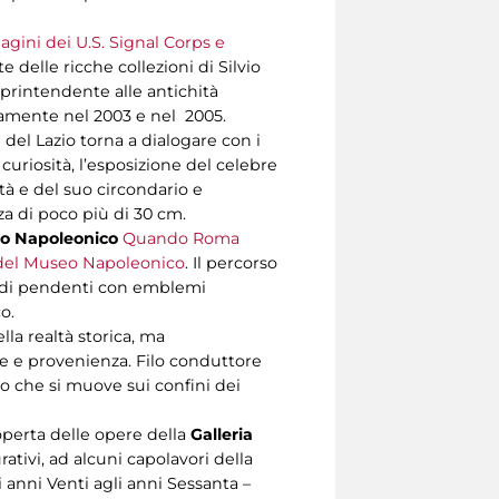
agini dei U.S. Signal Corps e
te delle ricche collezioni di Silvio
soprintendente alle antichità
vamente nel 2003 e nel 2005.
e del Lazio torna a dialogare con i
 curiosità, l’esposizione del celebre
tà e del suo circondario e
a di poco più di 30 cm.
o Napoleonico
Quando Roma
i del Museo Napoleonico
. Il percorso
ie di pendenti con emblemi
o.
lla realtà storica, ma
ne e provenienza. Filo conduttore
lo che si muove sui confini dei
coperta delle opere della
Galleria
ativi, ad alcuni capolavori della
 anni Venti agli anni Sessanta –