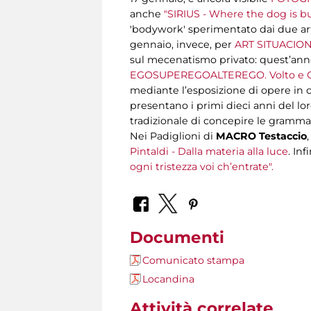
anche
"SIRIUS - Where the dog is b
'bodywork' sperimentato dai due artis
gennaio, invece, per
ART SITUACIONS
sul mecenatismo privato: quest’anno,
EGOSUPEREGOALTEREGO. Volto e Co
mediante l’esposizione di opere in cu
presentano i primi dieci anni del l
tradizionale di concepire le grammat
Nei Padiglioni di
MACRO Testaccio
Pintaldi - Dalla materia alla luce
. Inf
ogni tristezza voi ch’entrate".
Documenti
Comunicato stampa
Locandina
Attività correlate