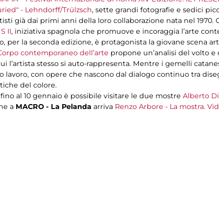
uried"
- Lehndorff/Trülzsch
, sette grandi fotografie e sedici pi
ti già dai primi anni della loro collaborazione nata nel 1970. C
 II
, iniziativa spagnola che promuove e incoraggia l’arte c
 per la seconda edizione, è protagonista la giovane scena artist
rpo contemporaneo dell’arte
propone un’analisi del volto e
i l’artista stesso si auto-rappresenta. Mentre i gemelli catanes
oro lavoro, con opere che nascono dal dialogo continuo tra dis
iche del colore.
, fino al 10 gennaio è possibile visitare le due mostre
Alberto D
ine a
MACRO - La Pelanda
arriva
Renzo Arbore - La mostra. Vide