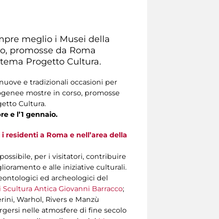
mpre meglio i Musei della
orso, promosse da Roma
Zètema Progetto Cultura.
nuove e tradizionali occasioni per
rogenee mostre in corso, promosse
etto Cultura.
re e l’1 gennaio.
 i residenti a Roma e nell’area della
ossibile, per i visitatori, contribuire
oramento e alle iniziative culturali.
aleontologici ed archeologici del
 Scultura Antica Giovanni Barracco
;
erini, Warhol, Rivers e Manzù
rgersi nelle atmosfere di fine secolo