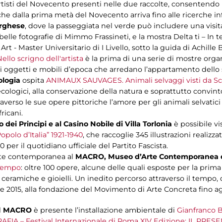
 artisti del Novecento presenti nelle due raccolte, consenten
he dalla prima metà del Novecento arriva fino alle ricerche inf
Borghese
, dove la passeggiata nel verde può includere una visit
e belle fotografie di Mimmo Frassineti, e la mostra Delta ti – In
rt - Master Universitario di I Livello, sotto la guida di Achille 
ello scrigno dell'artista
è la prima di una serie di mostre orga
di oggetti e mobili d’epoca che arredano l’appartamento dello 
ologia
ospita
ANIMAUX SAUVAGES. Animali selvaggi visti da Sch
ologici, alla conservazione della natura e soprattutto convint
averso le sue opere pittoriche l’amore per gli animali selvatic
ricani.
 dei Principi e al Casino Nobile di Villa Torlonia
è possibile vi
Popolo d’Italia” 1921-1940
, che raccoglie 345 illustrazioni realizz
0 per il quotidiano ufficiale del Partito Fascista.
rte contemporanea al
MACRO, Museo d’Arte Contemporanea di
 Tempo
: oltre 100 opere, alcune delle quali esposte per la prima 
eramiche e gioielli. Un inedito percorso attraverso il tempo, da
tate 2015, alla fondazione del Movimento di Arte Concreta fino ag
l
MACRO
è presente l’installazione ambientale di
Gianfranco B
FIA – Festival Internazionale di Roma XIV Edizione: IL PRES