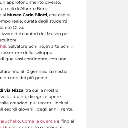
do un approfondimento diverso,
ormali di Alberto Burri.
a al
Museo Carlo Bilotti
, che ospita
 tempo reale, curata dagli studenti
Bonito Oliva.
nizzate dai curatori del Museo per
scultore.
ili
. Salvatore Schilirò, in arte Schili,
o assertore dello sviluppo
i di qualsiasi continente, con una
sitare fino al 10 gennaio la mostra
ate da uno dei più grandi
 via Nizza
, tra cui la mostra
volta: dipinti, disegni e opere
lle creazioni più recenti, inclusi
li esordi giovanili degli anni Trenta.
aruchello, Come la quercia
e, fino al
ENTE
nel cui ambito si inserisce