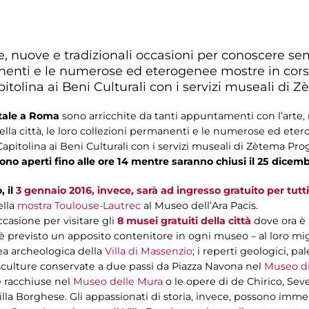
e, nuove e tradizionali occasioni per conoscere se
rmanenti e le numerose ed eterogenee mostre in c
tolina ai Beni Culturali con i servizi museali di 
atale a Roma
sono arricchite da tanti appuntamenti con l’arte, 
la città, le loro collezioni permanenti e le numerose ed ete
itolina ai Beni Culturali con i servizi museali di Zètema Prog
 sono aperti fino alle ore 14 mentre saranno chiusi il 25 dicemb
 il
3 gennaio 2016, invece, sarà ad ingresso gratuito per tutti
ella
mostra Toulouse-Lautrec
al Museo dell’Ara Pacis.
ccasione per visitare gli
8 musei gratuiti della città
dove ora è p
è previsto un apposito contenitore in ogni museo – al loro migli
rea archeologica della
Villa di Massenzio
; i reperti geologici, p
 sculture conservate a due passi da Piazza Navona nel
Museo di
e racchiuse nel
Museo delle Mura
o le opere di de Chirico, Sev
illa Borghese. Gli appassionati di storia, invece, possono imme