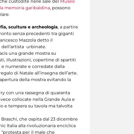
che custodite nelle sale del
Museo
la memoria garibaldina
, possono
lare.
ia, scultura e archeologia
, a partire
ronto senza precedenti tra giganti
Francesco Mazzola detto il
dell’artista urbinate.
Pacis una grande mostra su
 illustrazioni, copertine di spartiti
te e numerate e corredate dalla
egalo di Natale all’insegna dell’arte.
 apertura della mostra evitando la
rry con una rassegna di quaranta
nvece collocate nella Grande Aula e
lio e tempera su tavola ma talvolta
 Braschi, che ospita dal 23 dicembre
 Italia alla rivoluzionaria enciclica
e “protesta per il male che