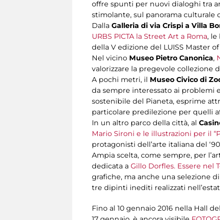
offre spunti per nuovi dialoghi tra
stimolante, sul panorama culturale c
Dalla
Galleria di via Crispi a Villa 
URBS PICTA la Street Art a Roma
, l
della V edizione del LUISS Master of A
Nel vicino
Museo Pietro Canonica
,
N
valorizzare la pregevole collezione 
A pochi metri, il
Museo Civico di Zo
da sempre interessato ai problemi ec
sostenibile del Pianeta, esprime attr
particolare predilezione per quelli af
In un altro parco della città, al
Casino
Mario Sironi e le illustrazioni per il “
protagonisti dell’arte italiana del ‘90
Ampia scelta, come sempre, per l’a
dedicata a
Gillo Dorfles. Essere nel
grafiche, ma anche una selezione di c
tre dipinti inediti realizzati nell’es
Fino al 10 gennaio 2016 nella Hall de
17 gennaio, è ancora visibile
FOTOGRA