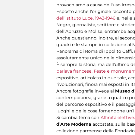
provochiamo a causa dell'uso irrespo
Esposto anche l’originale racconto
dell’Istituto Luce, 1943-1946
e, nelle 
Negro, giornalista, scrittore e storic
dell’Abruzzo e Molise, entrambe acq
Anche quest’anno, inoltre, al secon
quadri e le stampe in collezione al
Panorama di Roma di Ippolito Caffi, 
assolutamente unico nelle dimension
È sempre la storia, ma dell’ultimo de
parlava francese. Feste e monument
espositivo, articolato in due sale, 
rivoluzionari, finora mai esposti in 
Ancora fotografia invece al
Museo di
contemporanea, grazie a quattro prog
del percorso espositivo è il passaggi
luoghi e delle cose fornendone un’
Si cambia tema con
Affinità elettiv
d’Arte Moderna
accostate, sulla bas
collezione parmense della Fondazione