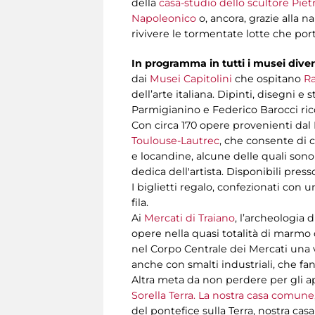
della
casa-studio dello scultore Pie
Napoleonico
o, ancora, grazie alla 
rivivere le tormentate lotte che por
In programma in tutti i musei dive
dai
Musei Capitolini
che ospitano
Ra
dell’arte italiana. Dipinti, disegni 
Parmigianino e Federico Barocci ricor
Con circa 170 opere provenienti dal 
Toulouse-Lautrec
, che consente di c
e locandine, alcune delle quali sono
dedica dell'artista. Disponibili presso
I biglietti regalo, confezionati con 
fila.
Ai
Mercati di Traiano
, l’archeologia
opere nella quasi totalità di marmo 
nel Corpo Centrale dei Mercati una 
anche con smalti industriali, che fa
Altra meta da non perdere per gli app
Sorella Terra. La nostra casa comune
del pontefice sulla Terra, nostra cas