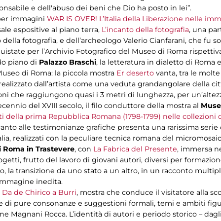
nsabile e dell'abuso dei beni che Dio ha posto in lei”.
 per immagini
WAR IS OVER! L’Italia della Liberazione nelle imm
sale espositive al piano terra,
L’incanto della fotografia
, una par
o della fotografia, e dell’archeologo Valerio Cianfarani, che fu 
uistate per l’Archivio Fotografico del Museo di Roma rispetti
do piano di
Palazzo Braschi
, la letteratura in dialetto di Roma 
 Museo di Roma: la piccola mostra
Er deserto
vanta, tra le molte
realizzato dall’artista come una veduta grandangolare della cit
i che raggiungono quasi i 3 metri di lunghezza, per un’altezz
cennio del XVIII secolo, il filo conduttore della mostra al
Muse
i della prima Repubblica Romana (1798-1799) nelle collezion
accanto alle testimonianze grafiche presenta una rarissima ser
Italia, realizzati con la peculiare tecnica romana del micromosaic
 Roma in Trastevere
, con
La Fabrica del Presente
, immersa ne
etti, frutto del lavoro di giovani autori, diversi per formazio
o, la transizione da uno stato a un altro, in un racconto multip
immagine inedita.
e. Da de Chirico a Burri
, mostra che conduce il visitatore alla s
e di pure consonanze e suggestioni formali, temi e ambiti figur
 Magnani Rocca. L’identità di autori e periodo storico – dagli