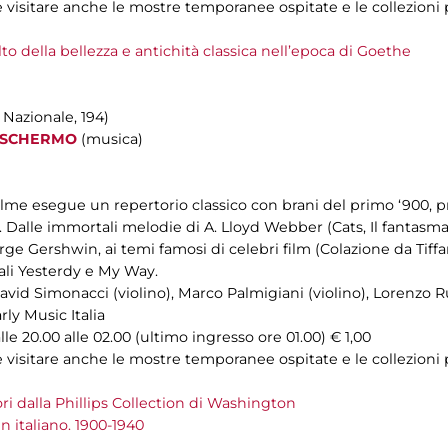
ile visitare anche le mostre temporanee ospitate e le collezion
to della bellezza e antichità classica nell’epoca di Goethe
 Nazionale, 194)
 SCHERMO
(musica)
e Palme esegue un repertorio classico con brani del primo ‘900,
. Dalle immortali melodie di A. Lloyd Webber (Cats, Il fantasma 
ge Gershwin, ai temi famosi di celebri film (Colazione da Tiffany
li Yesterdy e My Way.
avid Simonacci (violino), Marco Palmigiani (violino), Lorenzo R
rly Music Italia
e 20.00 alle 02.00 (ultimo ingresso ore 01.00) € 1,00
ile visitare anche le mostre temporanee ospitate e le collezion
ri dalla Phillips Collection di Washington
n italiano. 1900-1940