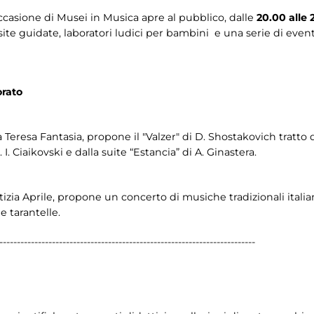
ccasione di Musei in Musica apre al pubblico, dalle
20.00 alle 
te guidate, laboratori ludici per bambini e una serie di event
orato
 Teresa Fantasia, propone il "Valzer" di D. Shostakovich tratto 
. I. Ciaikovski e dalla suite “Estancia” di A. Ginastera.
izia Aprile, propone un concerto di musiche tradizionali itali
e tarantelle.
-------------------------------------------------------------------------