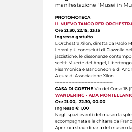
manifestazione "Musei in Mus
PROTOMOTECA
IL NUEVO TANGO PER ORCHESTR
Ore
21.30, 22.15, 23.15
Ingresso gratuito
L'Orchestra Xilon, diretta da Paolo 
I brani più conosciuti di Piazzolla n
jazzistiche, le dissonanze contempo
scelti: Muerte del Angel, Libertango,
Fisarmonica e Bandoneon e di Andrea
A cura di Associazione Xilon
---------------------------------------
CASA DI GOETHE
Via del Corso 18 (
WANDERING - ADA MONTELLANIC
Ore 21.00, 22.30, 00.00
Ingresso € 1,00
Negli spazi eventi del museo la splen
accompagnata alla chitarra da France
Apertura straordinaria del museo dall