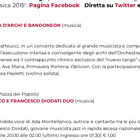
ica 2015".
Pagina Facebook
Diretta su
Twitter
A D'ARCHI E BANDONEON
(musica)
Matteucci, in un concerto dedicato al grande musicista e compo
ell’esecuzione intensa e coinvolgente degli archi dell’Orchestra 
ranee ed il contrappunto ritmico esclusivo del “nuevo tango” d
 Ave Maria, Primavera Portena, Oblivion. Con la partecipazione s
 Paoletti (violino solista).
Piazza del Popolo)
O E FRANCESCO DIODATI DUO
(musica)
dida voce di Ada Montellanico, autrice e cantante tra le più ori
sco Diodati, giovane musicista jazz in rapida ascesa nazionale
e 20.00 alle 02.00 (ultimo ingresso ore 01.30) € 1,00