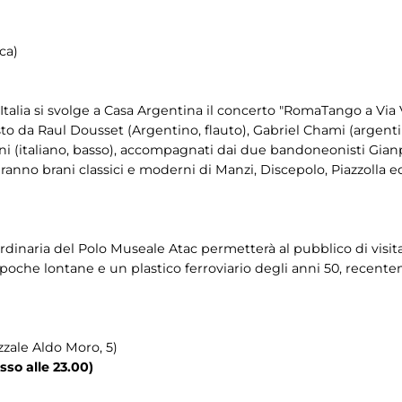
ca)
Italia si svolge a Casa Argentina il concerto "RomaTango a Via
 da Raul Dousset (Argentino, flauto), Gabriel Chami (argentin
gni (italiano, basso), accompagnati dai due bandoneonisti Gianp
nno brani classici e moderni di Manzi, Discepolo, Piazzolla ed 
ordinaria del Polo Museale Atac permetterà al pubblico di visitar
epoche lontane e un plastico ferroviario degli anni 50, recen
zzale Aldo Moro, 5)
sso alle 23.00)