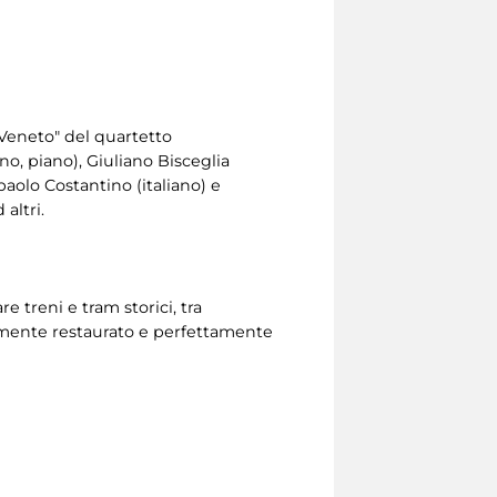
 Veneto" del quartetto
o, piano), Giuliano Bisceglia
aolo Costantino (italiano) e
altri.
e treni e tram storici, tra
temente restaurato e perfettamente