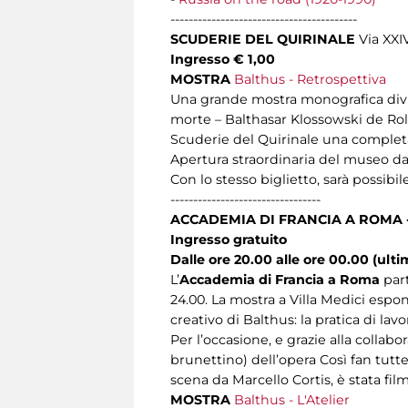
-----------------------------------------
SCUDERIE DEL QUIRINALE
Via XXI
Ingresso € 1,00
MOSTRA
Balthus - Retrospettiva
Una grande mostra monografica divisa
morte – Balthasar Klossowski de Rola
Scuderie del Quirinale una completa 
Apertura straordinaria del museo dall
Con lo stesso biglietto, sarà possib
---------------------------------
ACCADEMIA DI FRANCIA A ROMA -
Ingresso gratuito
Dalle ore 20.00 alle ore 00.00 (ulti
L’
Accademia di Francia a Roma
par
24.00. La mostra a Villa Medici espo
creativo di Balthus: la pratica di lavor
Per l’occasione, e grazie alla collab
brunettino) dell’opera Così fan tutt
scena da Marcello Cortis, è stata fil
MOSTRA
Balthus - L'Atelier