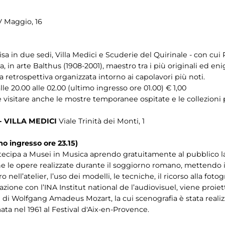
V Maggio, 16
 in due sedi, Villa Medici e Scuderie del Quirinale - con cui 
, in arte Balthus (1908-2001), maestro tra i più originali ed en
retrospettiva organizzata intorno ai capolavori più noti.
e 20.00 alle 02.00 (ultimo ingresso ore 01.00) € 1,00
ile visitare anche le mostre temporanee ospitate e le collezion
 VILLA MEDICI
Viale Trinità dei Monti, 1
mo ingresso ore 23.15)
tecipa a Musei in Musica aprendo gratuitamente al pubblico la
ne le opere realizzate durante il soggiorno romano, mettendo i
o nell’atelier, l’uso dei modelli, le tecniche, il ricorso alla fotog
orazione con l’INA Institut national de l’audiovisuel, viene proi
e di Wolfgang Amadeus Mozart, la cui scenografia è stata realiz
mata nel 1961 al Festival d'Aix-en-Provence.