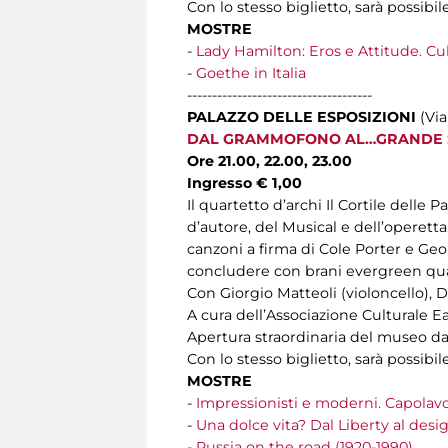
Con lo stesso biglietto, sarà possib
MOSTRE
-
Lady Hamilton: Eros e Attitude. Cul
-
Goethe in Italia
-------------------------------------
PALAZZO DELLE ESPOSIZIONI
(Via
DAL GRAMMOFONO AL…GRANDE
Ore 21.00, 22.00, 23.00
Ingresso € 1,00
Il quartetto d’archi Il Cortile dell
d’autore, del Musical e dell’operetta
canzoni a firma di Cole Porter e Geor
concludere con brani evergreen qua
Con Giorgio Matteoli (violoncello), D
A cura dell’Associazione Culturale Ea
Apertura straordinaria del museo dall
Con lo stesso biglietto, sarà possib
MOSTRE
-
Impressionisti e moderni. Capolavo
-
Una dolce vita? Dal Liberty al desig
-
R
ussia on the road (1920-1990)