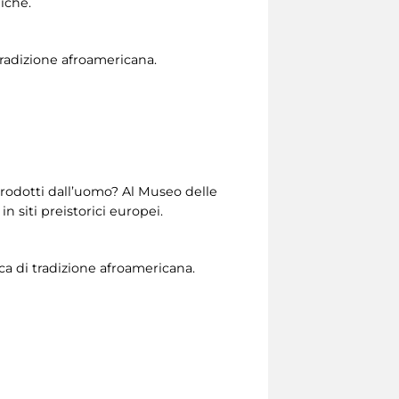
iche.
tradizione afroamericana.
prodotti dall’uomo? Al Museo delle
in siti preistorici europei.
ca di tradizione afroamericana.