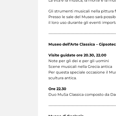
La vita e la musica, la morte e la mus
Gli strumenti musicali nella pittura 
Presso le sale del Museo sarà possib
il loro uso durante gli eventi importa
----------------------------------------------------
Museo dell’Arte Classica – Gipsote
Visite guidate ore 20.30, 22.00
Note per gli dei e per gli uomini
Scene musicali nella Grecia antica
Per questa speciale occasione il Mus
scultura antica.
Ore 22.30
Duo MuSa Classica composto da Danie
----------------------------------------------------