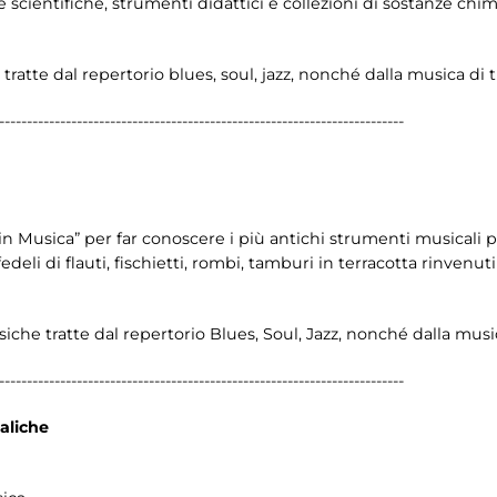
scientifiche, strumenti didattici e collezioni di sostanze chim
atte dal repertorio blues, soul, jazz, nonché dalla musica di 
-------------------------------------------------------------------------
in Musica” per far conoscere i più antichi strumenti musicali 
deli di flauti, fischietti, rombi, tamburi in terracotta rinvenuti 
he tratte dal repertorio Blues, Soul, Jazz, nonché dalla musi
-------------------------------------------------------------------------
aliche