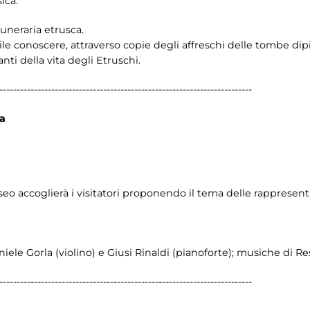
ica.
funeraria etrusca.
ile conoscere, attraverso copie degli affreschi delle tombe dipi
nti della vita degli Etruschi.
-------------------------------------------------------------------------
ca
eo accoglierà i visitatori proponendo il tema delle rappresenta
le Gorla (violino) e Giusi Rinaldi (pianoforte); musiche di Re
-------------------------------------------------------------------------