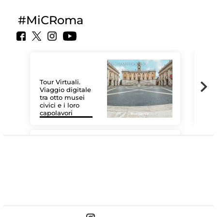
#MiCRoma
Tour Virtuali.
Viaggio digitale
tra otto musei
civici e i loro
Le 
capolavori
Sis
#DiscoverMiC