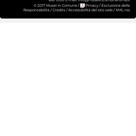
© 2017 Musei in Comune
/
Privacy
/
Esclusione delle
Responsabilità
/
Credits
/
Accessibilità del sito web
/
XML-rss