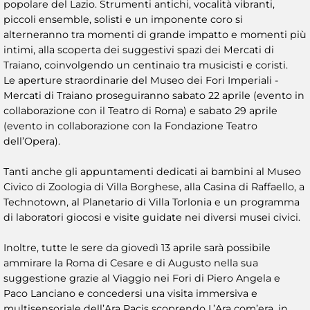
popolare del Lazio. Strumenti antichi, vocalità vibranti,
piccoli ensemble, solisti e un imponente coro si
alterneranno tra momenti di grande impatto e momenti più
intimi, alla scoperta dei suggestivi spazi dei Mercati di
Traiano, coinvolgendo un centinaio tra musicisti e coristi.
Le aperture straordinarie del Museo dei Fori Imperiali -
Mercati di Traiano proseguiranno sabato 22 aprile (evento in
collaborazione con il Teatro di Roma) e sabato 29 aprile
(evento in collaborazione con la Fondazione Teatro
dell’Opera).
Tanti anche gli appuntamenti dedicati ai bambini al Museo
Civico di Zoologia di Villa Borghese, alla Casina di Raffaello, a
Technotown, al Planetario di Villa Torlonia e un programma
di laboratori giocosi e visite guidate nei diversi musei civici.
Inoltre, tutte le sere da giovedì 13 aprile sarà possibile
ammirare la Roma di Cesare e di Augusto nella sua
suggestione grazie al Viaggio nei Fori di Piero Angela e
Paco Lanciano e concedersi una visita immersiva e
multisensoriale dell’Ara Pacis scoprendo L’Ara com’era, in