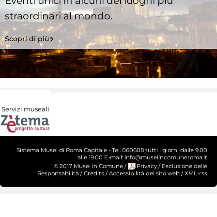
Eventi unici in alcuni dei luoghi più
straordinari al mondo.
Scopri di più
Servizi museali
Sistema Musei di Roma Capitale - Tel. 060608 tutti i giorni dalle 9.00
alle 19.00 E-mail: info@museiincomuneroma.it
© 2017 Musei in Comune
/
Privacy
/
Esclusione delle
Responsabilità
/
Credits
/
Accessibilità del sito web
/
XML-rss