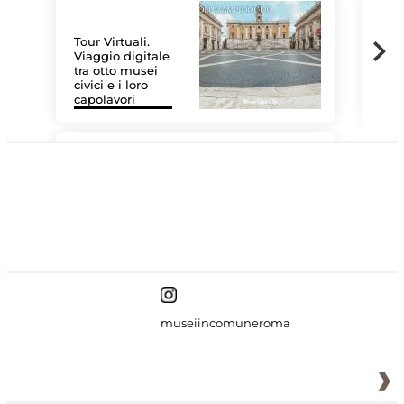
Tour Virtuali.
Viaggio digitale
tra otto musei
civici e i loro
Le 
capolavori
Sis
#DiscoverMiC
museiincomuneroma