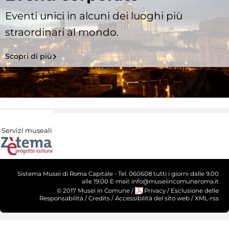
Eventi unici in alcuni dei luoghi più
straordinari al mondo.
Scopri di più
Servizi museali
Sistema Musei di Roma Capitale - Tel. 060608 tutti i giorni dalle 9.00
alle 19.00 E-mail: info@museiincomuneroma.it
© 2017 Musei in Comune
/
Privacy
/
Esclusione delle
Responsabilità
/
Credits
/
Accessibilità del sito web
/
XML-rss