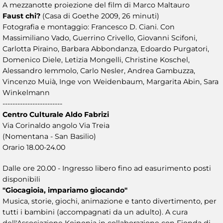
A mezzanotte proiezione del film di Marco Maltauro
Faust chi?
(Casa di Goethe 2009, 26 minuti)
Fotografia e montaggio: Francesco D. Ciani. Con
Massimiliano Vado, Guerrino Crivello, Giovanni Scifoni,
Carlotta Piraino, Barbara Abbondanza, Edoardo Purgatori,
Domenico Diele, Letizia Mongelli, Christine Koschel,
Alessandro Iemmolo, Carlo Nesler, Andrea Gambuzza,
Vincenzo Muià, Inge von Weidenbaum, Margarita Abin, Sara
Winkelmann
------------------------
Centro Culturale Aldo Fabrizi
Via Corinaldo angolo Via Treia
(Nomentana - San Basilio)
Orario 18.00-24.00
Dalle ore 20.00 - Ingresso libero fino ad easurimento posti
disponibili
"Giocagioia, impariamo giocando"
Musica, storie, giochi, animazione e tanto divertimento, per
tutti i bambini (accompagnati da un adulto). A cura
dell'Associazione Koinonia in collaborazione con Fionda di