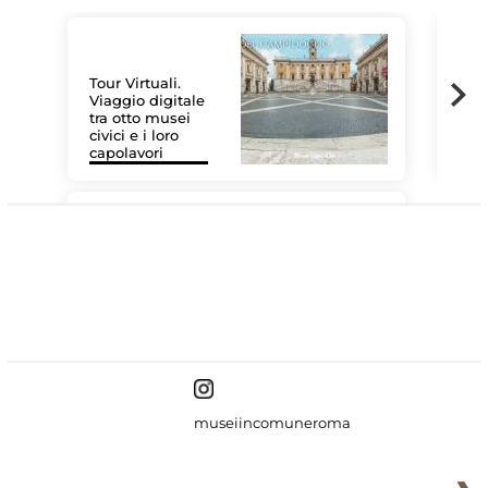
Tour Virtuali.
Viaggio digitale
tra otto musei
civici e i loro
Le 
capolavori
Sis
#DiscoverMiC
museiincomuneroma