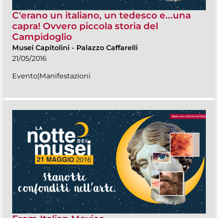
C'erano un italiano, un tedesco e...una
capra! Ovvero piccola storia del
Campidoglio
Musei Capitolini
-
Palazzo Caffarelli
21/05/2016
Evento|Manifestazioni