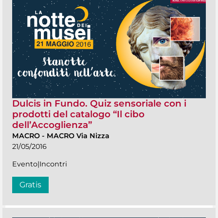
Dulcis in Fundo. Quiz sensoriale con i
prodotti del catalogo “Il cibo
dell’Accoglienza”
MACRO
-
MACRO Via Nizza
21/05/2016
Evento|Incontri
Gratis