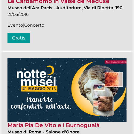
Le Cardamomò in Valse de Meduse
Museo dell'Ara Pacis
-
Auditorium, Via di Ripetta, 190
21/05/2016
Evento|Concerto
Gratis
Maria Pia De Vito e i Burnogualà
Museo di Roma
-
Salone d'Onore