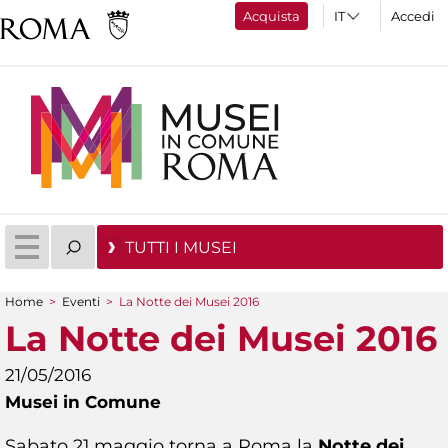
Acquista
Accedi
TUTTI I MUSEI
Home
>
Eventi
>
La Notte dei Musei 2016
Tu sei qui
La Notte dei Musei 2016
21/05/2016
Musei in Comune
Sabato 21 maggio torna a Roma la
Notte dei