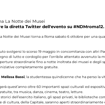
ma La Notte dei Musei
e la diretta Twitter dell'evento su #NDMroma12.
 La Notte dei Musei torna a Roma sabato 6 ottobre per una quar
o svolgersi lo scorso 19 maggio in concomitanza con altri Pae
gno di lutto e cordoglio per l’orribile attentato avvenuto la ma
aperture straordinarie fino a notte inoltrata dei musei e degli s
iniziative completamente gratuite.
i
Melissa Bassi
, la studentessa quindicenne che ha perso la vit
rà quest’anno oltre 60 importanti spazi culturali ed espositivi 
gratuite, tra musica, danza, cinema, teatro, letture.
i storici dell’esercito italiano, gli spazi privati, le biblioteche 
 case di cultura, della Capitale, saranno aperti straordinariament