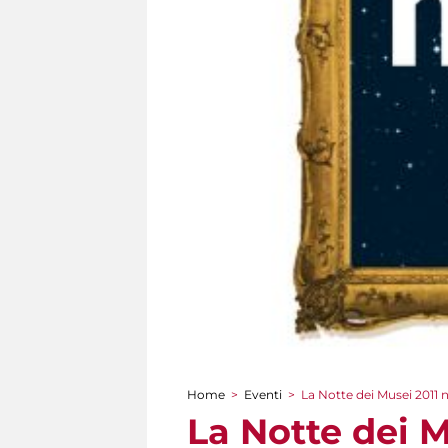
Home
>
Eventi
>
La Notte dei Musei 2011 
Tu sei qui
La Notte dei M