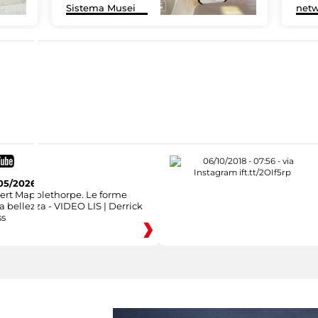
Sistema Musei
net
05/2026
ert Mapplethorpe. Le forme
a bellezza - VIDEO LIS | Derrick
ss