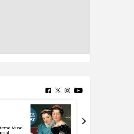
Google Arts &
Culture: 15 musei
istema Musei
si raccontano
ocial
grazie alla