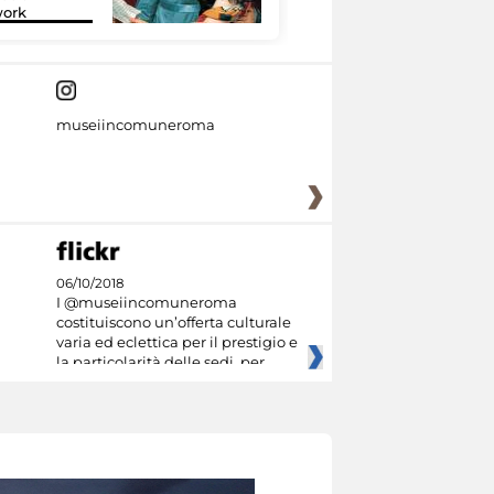
work
tecnologia
museiincomuneroma
06/10/2018
I @museiincomuneroma
costituiscono un’offerta culturale
varia ed eclettica per il prestigio e
la particolarità delle sedi, per