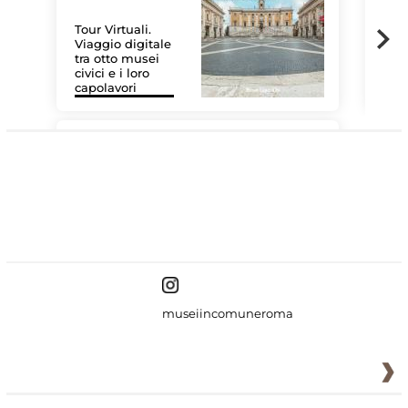
Tour Virtuali.
Viaggio digitale
tra otto musei
civici e i loro
Le 
capolavori
Sis
#DiscoverMiC
museiincomuneroma