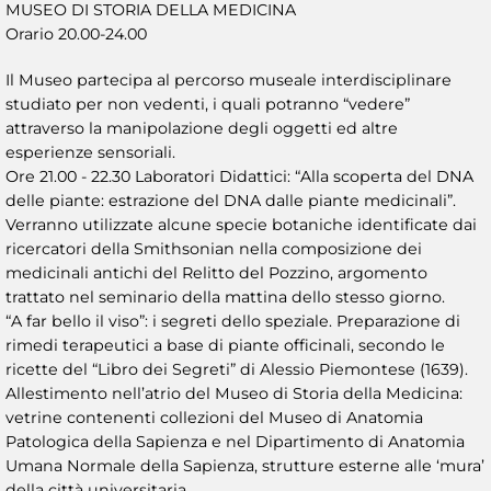
MUSEO DI STORIA DELLA MEDICINA
Orario 20.00-24.00
Il Museo partecipa al percorso museale interdisciplinare
studiato per non vedenti, i quali potranno “vedere”
attraverso la manipolazione degli oggetti ed altre
esperienze sensoriali.
Ore 21.00 - 22.30 Laboratori Didattici: “Alla scoperta del DNA
delle piante: estrazione del DNA dalle piante medicinali”.
Verranno utilizzate alcune specie botaniche identificate dai
ricercatori della Smithsonian nella composizione dei
medicinali antichi del Relitto del Pozzino, argomento
trattato nel seminario della mattina dello stesso giorno.
“A far bello il viso”: i segreti dello speziale. Preparazione di
rimedi terapeutici a base di piante officinali, secondo le
ricette del “Libro dei Segreti” di Alessio Piemontese (1639).
Allestimento nell’atrio del Museo di Storia della Medicina:
vetrine contenenti collezioni del Museo di Anatomia
Patologica della Sapienza e nel Dipartimento di Anatomia
Umana Normale della Sapienza, strutture esterne alle ‘mura’
della città universitaria.