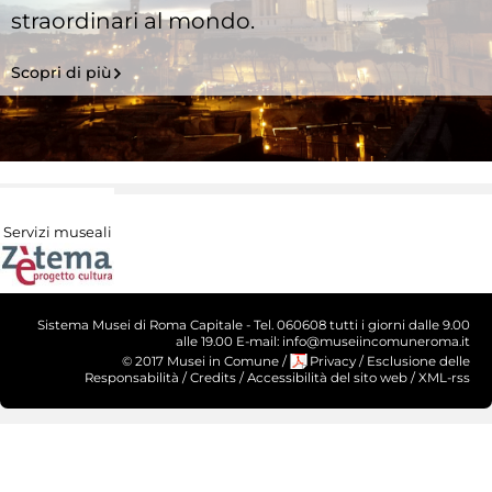
straordinari al mondo.
Scopri di più
Servizi museali
Sistema Musei di Roma Capitale - Tel. 060608 tutti i giorni dalle 9.00
alle 19.00 E-mail: info@museiincomuneroma.it
© 2017 Musei in Comune
/
Privacy
/
Esclusione delle
Responsabilità
/
Credits
/
Accessibilità del sito web
/
XML-rss