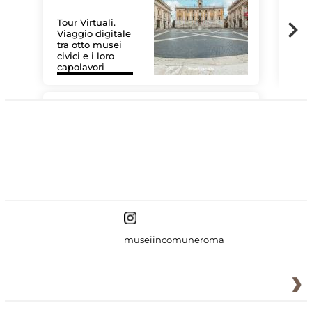
Tour Virtuali.
Viaggio digitale
tra otto musei
civici e i loro
Le 
capolavori
Sis
#DiscoverMiC
museiincomuneroma