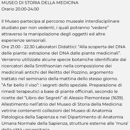
MUSEO DI STORIA DELLA MEDICINA
Orario 20.00-24.00
Il Museo partecipa al percorso museale interdisciplinare
studiato per non vedenti, i quali potranno “vedere”
attraverso la manipolazione degli oggetti ed altre
esperienze sensoriali.
Ore 21.00 - 22.30 Laboratori Didattici: “Alla scoperta del DNA
delle piante: estrazione del DNA dalle piante medicinali”.
Verranno utilizzate alcune specie botaniche identificate dai
ricercatori della Smithsonian nella composizione dei
medicinali antichi del Relitto del Pozzino, argomento
trattato nel seminario della mattina dello stesso giorno.
“A far bello il viso”: i segreti dello speziale. Preparazione di
rimedi terapeutici a base di piante officinali, secondo le
ricette del “Libro dei Segreti” di Alessio Piemontese (1639).
Allestimento nell’atrio del Museo di Storia della Medicina:
vetrine contenenti collezioni del Museo di Anatomia
Patologica della Sapienza e nel Dipartimento di Anatomia
Umana Normale della Sapienza, strutture esterne alle ‘mura’
della città universitaria.