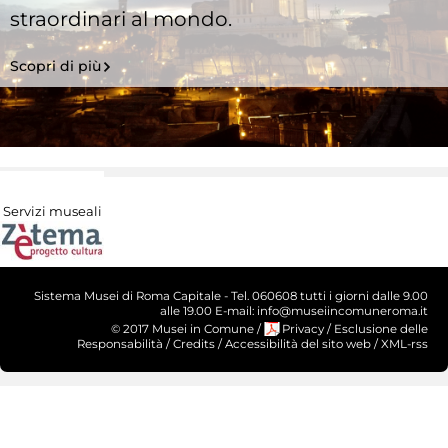
straordinari al mondo.
Scopri di più
Servizi museali
Sistema Musei di Roma Capitale - Tel. 060608 tutti i giorni dalle 9.00
alle 19.00 E-mail: info@museiincomuneroma.it
© 2017 Musei in Comune
/
Privacy
/
Esclusione delle
Responsabilità
/
Credits
/
Accessibilità del sito web
/
XML-rss