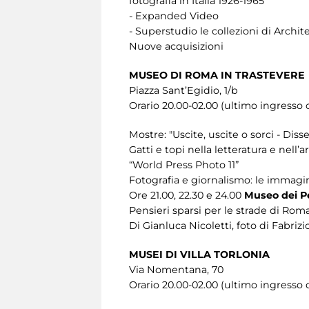
fotografia in Italia 1926-1965
- Expanded Video
- Superstudio le collezioni di Archite
Nuove acquisizioni
MUSEO DI ROMA IN TRASTEVERE
Piazza Sant’Egidio, 1/b
Orario 20.00-02.00 (ultimo ingresso o
Mostre: "Uscite, uscite o sorci - Diss
Gatti e topi nella letteratura e nell’ar
“World Press Photo 11”
Fotografia e giornalismo: le immagi
Ore 21.00, 22.30 e 24.00
Museo dei Pe
Pensieri sparsi per le strade di Rom
Di Gianluca Nicoletti, foto di Fabrizio
MUSEI DI VILLA TORLONIA
Via Nomentana, 70
Orario 20.00-02.00 (ultimo ingresso o