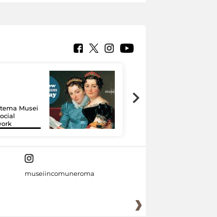
Google Arts &
Culture: 15 musei
istema Musei
si raccontano
ocial
grazie alla
work
tecnologia
museiincomuneroma