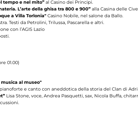
el tempo e nel mito”
al Casino dei Principi.
ateria. L’arte della ghisa tra 800 e 900”
alla Casina delle Cive
que a Villa Torlonia"
Casino Nobile, nel salone da Ballo.
a. Testi da Petrolini, Trilussa, Pascarella e altri.
zione con l’AGIS Lazio
osti.
re 01.00)
i musica al museo"
 pianoforte e canto con aneddotica della storia del Clan di Ad
et”
Lisa Stone, voce, Andrea Pasquetti, sax, Nicola Buffa, chitar
cussioni.