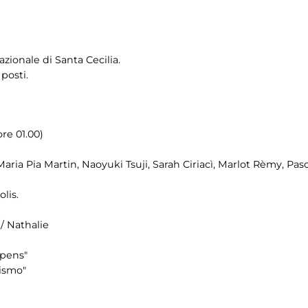
zionale di Santa Cecilia.
posti.
re 01.00)
aria Pia Martin, Naoyuki Tsuji, Sarah Ciriacì, Marlot Rèmy, Pa
lis.
/ Nathalie
ppens"
mismo"