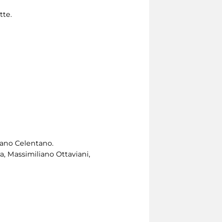
tte.
riano Celentano.
ra, Massimiliano Ottaviani,