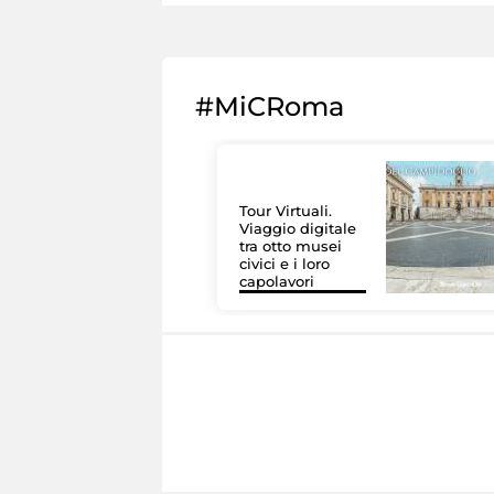
#MiCRoma
Tour Virtuali.
Viaggio digitale
tra otto musei
civici e i loro
capolavori