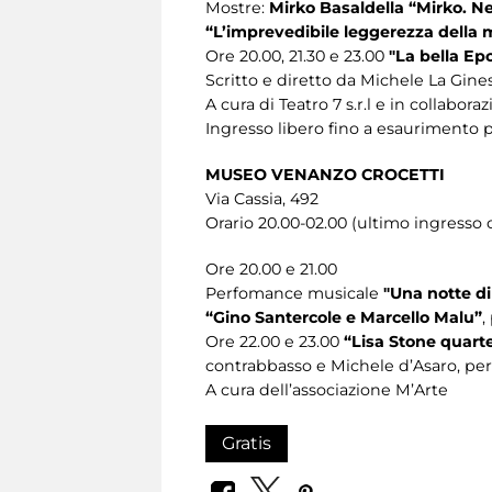
Mostre:
Mirko Basaldella “Mirko. N
“L’imprevedibile leggerezza della m
Ore 20.00, 21.30 e 23.00
"La bella Epo
Scritto e diretto da Michele La Ginestr
A cura di Teatro 7 s.r.l e in collabora
Ingresso libero fino a esaurimento p
MUSEO VENANZO CROCETTI
Via Cassia, 492
Orario 20.00-02.00 (ultimo ingresso o
Ore 20.00 e 21.00
Perfomance musicale
"Una notte d
“Gino Santercole e Marcello Malu”
,
Ore 22.00 e 23.00
“Lisa Stone quart
contrabbasso e Michele d’Asaro, per
A cura dell’associazione M’Arte
Gratis