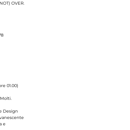
(NOT) OVER.
78
re 01.00)
Molti.
te Design
 evanescente
a e