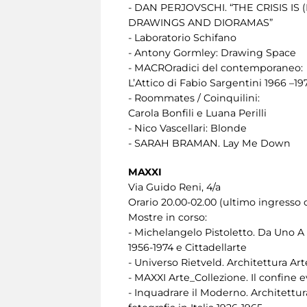
- DAN PERJOVSCHI. “THE CRISIS IS 
DRAWINGS AND DIORAMAS”
- Laboratorio Schifano
- Antony Gormley: Drawing Space
- MACROradici del contemporaneo:
L’Attico di Fabio Sargentini 1966 –19
- Roommates / Coinquilini:
Carola Bonfili e Luana Perilli
- Nico Vascellari: Blonde
- SARAH BRAMAN. Lay Me Down
MAXXI
Via Guido Reni, 4/a
Orario 20.00-02.00 (ultimo ingresso o
Mostre in corso:
- Michelangelo Pistoletto. Da Uno A 
1956-1974 e Cittadellarte
- Universo Rietveld. Architettura Ar
- MAXXI Arte_Collezione. Il confine
- Inquadrare il Moderno. Architettur