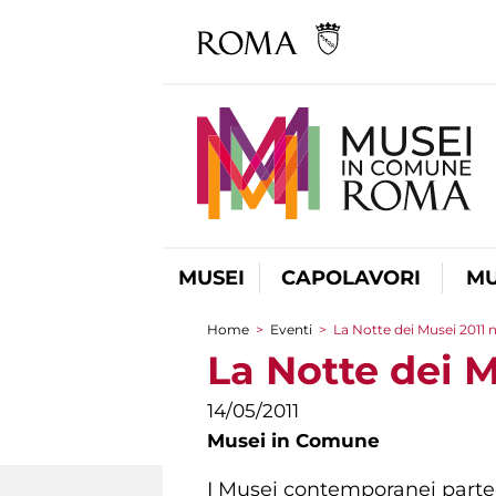
MUSEI
CAPOLAVORI
MU
Home
>
Eventi
>
La Notte dei Musei 2011
Tu sei qui
La Notte dei 
14/05/2011
Musei in Comune
I Musei contemporanei partec