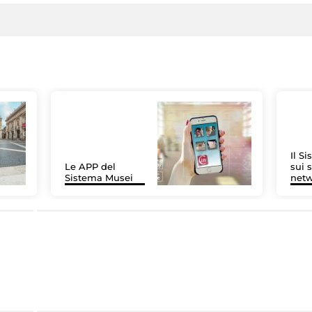
Il S
Le APP del
sui s
Sistema Musei
net