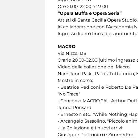
Ore 21.00, 22.00 e 23.00
“Opera Buffa e Opera Seria”
Artisti di Santa Cecilia Opera Studio.
In collaborazione con l’Accademia Na
Ingresso libero fino ad esaurimento 
MACRO
Via Nizza, 138
Orario 20.00-02.00 (ultimo ingresso o
Video della collezione del Macro
Nam June Paik , Patrik Tuttofuoco, M
Mostre in corso:
- Beatrice Pediconi e Roberto De Pao
"No Trace"
- Concorso MACRO 2% - Arthur Duff 
Junod Ponsard
- Ernesto Neto. "While Nothing Ha
- Arcangelo Sassolino. "Piccolo ani
- La Collezione e i nuovi arrivi:
Giuseppe Pietroniro e ZimmerFrei