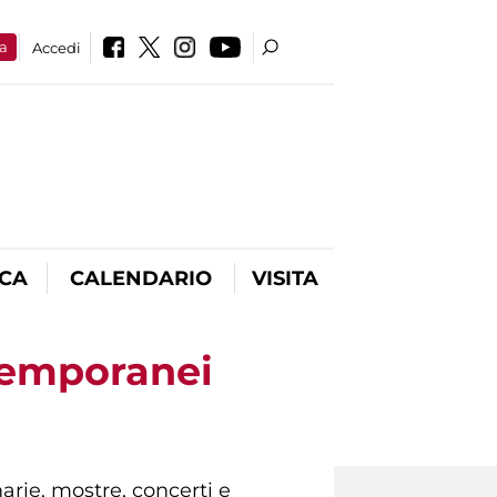
a
Accedi
ICA
CALENDARIO
VISITA
ntemporanei
rie, mostre, concerti e