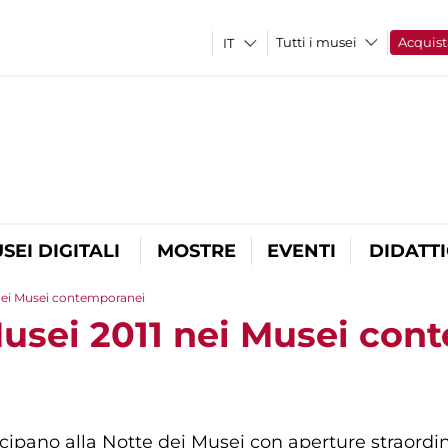
Tutti i musei
Acquist
SEI DIGITALI
MOSTRE
EVENTI
DIDATT
 nei Musei contemporanei
Musei 2011 nei Musei co
ipano alla Notte dei Musei con aperture straordina