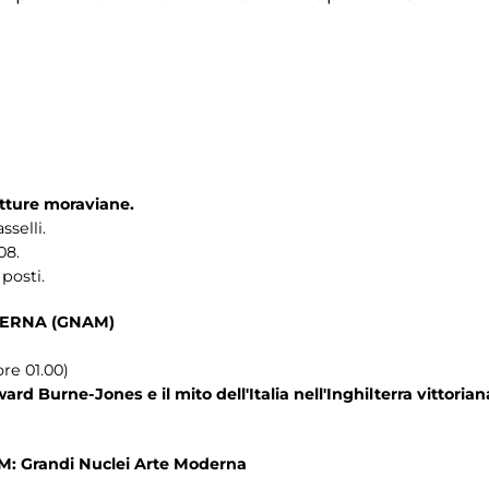
etture moraviane.
sselli.
08.
posti.
ERNA (GNAM)
re 01.00)
rd Burne-Jones e il mito dell'Italia nell'Inghilterra vittorian
A.M: Grandi Nuclei Arte Moderna