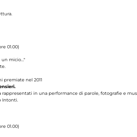
ttura.
re 01.00)
e un micio…"
te.
ni premiate nel 2011
nsieri.
a rappresentati in una performance di parole, fotografie e mus
 Intonti.
re 01.00)