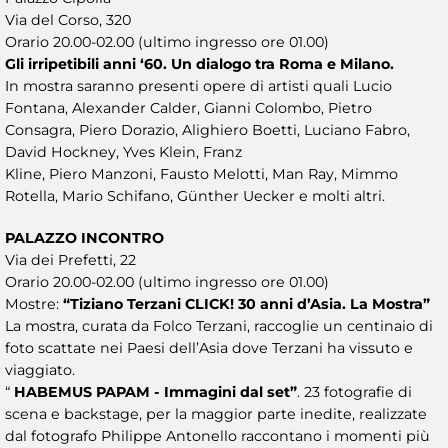
Via del Corso, 320
Orario 20.00-02.00 (ultimo ingresso ore 01.00)
Gli irripetibili anni ‘60. Un dialogo tra Roma e Milano.
In mostra saranno presenti opere di artisti quali Lucio
Fontana, Alexander Calder, Gianni Colombo, Pietro
Consagra, Piero Dorazio, Alighiero Boetti, Luciano Fabro,
David Hockney, Yves Klein, Franz
Kline, Piero Manzoni, Fausto Melotti, Man Ray, Mimmo
Rotella, Mario Schifano, Günther Uecker e molti altri.
PALAZZO INCONTRO
Via dei Prefetti, 22
Orario 20.00-02.00 (ultimo ingresso ore 01.00)
Mostre:
“Tiziano Terzani CLICK! 30 anni d’Asia. La Mostra”
La mostra, curata da Folco Terzani, raccoglie un centinaio di
foto scattate nei Paesi dell’Asia dove Terzani ha vissuto e
viaggiato.
“
HABEMUS PAPAM - Immagini dal set”
. 23 fotografie di
scena e backstage, per la maggior parte inedite, realizzate
dal fotografo Philippe Antonello raccontano i momenti più