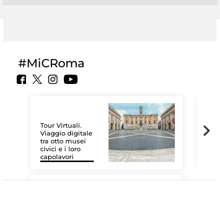
#MiCRoma
Tour Virtuali.
Viaggio digitale
tra otto musei
civici e i loro
Le 
capolavori
Sis