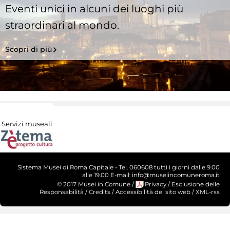
Eventi unici in alcuni dei luoghi più
straordinari al mondo.
Scopri di più
Servizi museali
Sistema Musei di Roma Capitale - Tel. 060608 tutti i giorni dalle 9.00
alle 19.00 E-mail: info@museiincomuneroma.it
© 2017 Musei in Comune
/
Privacy
/
Esclusione delle
Responsabilità
/
Credits
/
Accessibilità del sito web
/
XML-rss