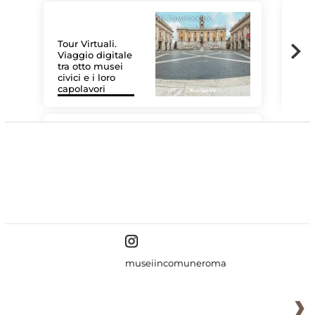
Tour Virtuali.
Viaggio digitale
tra otto musei
civici e i loro
Le 
capolavori
Sis
#DiscoverMiC
museiincomuneroma