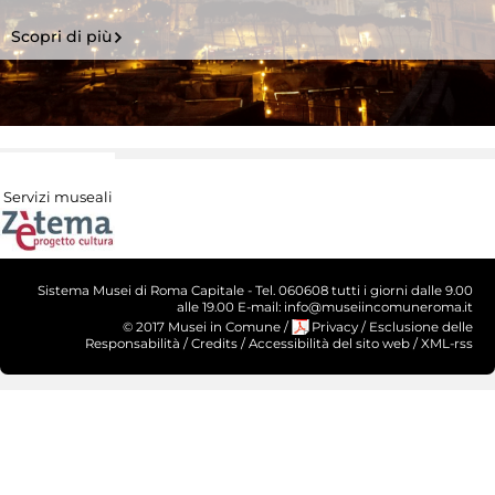
Scopri di più
Servizi museali
Sistema Musei di Roma Capitale - Tel. 060608 tutti i giorni dalle 9.00
alle 19.00 E-mail: info@museiincomuneroma.it
© 2017 Musei in Comune
/
Privacy
/
Esclusione delle
Responsabilità
/
Credits
/
Accessibilità del sito web
/
XML-rss