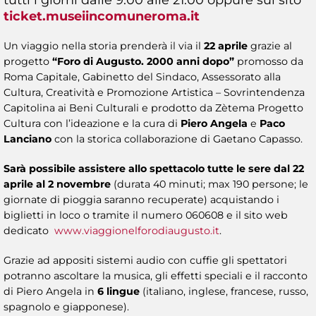
ticket.museiincomuneroma.it
Un viaggio nella storia prenderà il via il
22 aprile
grazie al
progetto
“Foro di Augusto. 2000 anni dopo”
promosso
da
Roma Capitale, Gabinetto del Sindaco, Assessorato alla
Cultura, Creatività e Promozione Artistica – Sovrintendenza
Capitolina ai Beni Culturali e prodotto da Zètema Progetto
Cultura con l’ideazione e la cura di
Piero Angela
e
Paco
Lanciano
con la storica collaborazione di Gaetano Capasso.
Sarà possibile assistere allo spettacolo tutte le sere dal 22
aprile al 2 novembre
(durata 40 minuti; max 190 persone; le
giornate di pioggia saranno recuperate) acquistando i
biglietti in loco o tramite il numero 060608 e il sito web
dedicato
www.viaggionelforodiaugusto.it
.
Grazie ad appositi sistemi audio con cuffie gli spettatori
potranno ascoltare la musica, gli effetti speciali e il racconto
di Piero Angela in
6 lingue
(italiano, inglese, francese, russo,
spagnolo e giapponese).