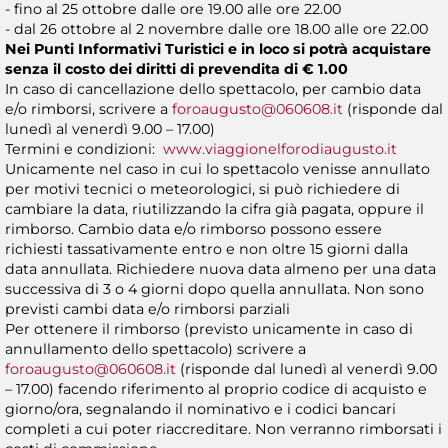
- fino al 25 ottobre dalle ore 19.00 alle ore 22.00
- dal 26 ottobre al 2 novembre dalle ore 18.00 alle ore 22.00
Nei Punti Informativi Turistici e in loco si potrà acquistare
senza il costo dei diritti di prevendita di € 1.00
In caso di cancellazione dello spettacolo, per cambio data
e/o rimborsi, scrivere a
foroaugusto@060608.it
(risponde dal
lunedì al venerdì 9.00 – 17.00)
Termini e condizioni:
www.viaggionelforodiaugusto.it
Unicamente nel caso in cui lo spettacolo venisse annullato
per motivi tecnici o meteorologici, si può richiedere di
cambiare la data, riutilizzando la cifra già pagata, oppure il
rimborso. Cambio data e/o rimborso possono essere
richiesti tassativamente entro e non oltre 15 giorni dalla
data annullata. Richiedere nuova data almeno per una data
successiva di 3 o 4 giorni dopo quella annullata. Non sono
previsti cambi data e/o rimborsi parziali
Per ottenere il rimborso (previsto unicamente in caso di
annullamento dello spettacolo) scrivere a
foroaugusto@060608.it
(risponde dal lunedì al venerdì 9.00
– 17.00) facendo riferimento al proprio codice di acquisto e
giorno/ora, segnalando il nominativo e i codici bancari
completi a cui poter riaccreditare. Non verranno rimborsati i