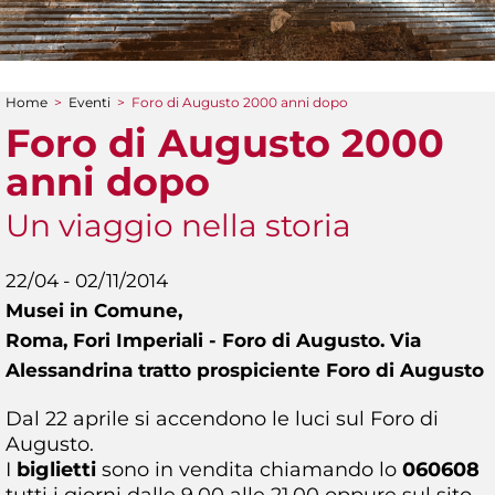
Home
>
Eventi
>
Foro di Augusto 2000 anni dopo
Tu sei qui
Foro di Augusto 2000
anni dopo
Un viaggio nella storia
22/04 - 02/11/2014
Musei in Comune,
Roma, Fori Imperiali - Foro di Augusto. Via
Alessandrina tratto prospiciente Foro di Augusto
Dal 22 aprile si accendono le luci sul Foro di
Augusto.
I
biglietti
sono in vendita chiamando lo
060608
tutti i giorni dalle 9.00 alle 21.00 oppure sul sito