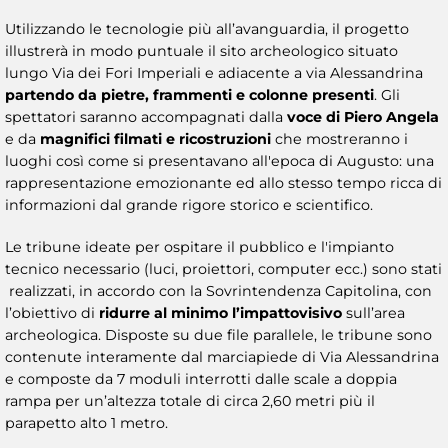
Utilizzando le tecnologie più all’avanguardia, il progetto
illustrerà in modo puntuale il sito archeologico situato
lungo Via dei Fori Imperiali e adiacente a via Alessandrina
partendo da pietre, frammenti e colonne presenti
. Gli
spettatori saranno accompagnati dalla
voce di Piero Angela
e da
magnifici filmati e ricostruzioni
che mostreranno i
luoghi così come si presentavano all'epoca di Augusto: una
rappresentazione emozionante ed allo stesso tempo ricca di
informazioni dal grande rigore storico e scientifico.
Le tribune ideate per ospitare il pubblico e l'impianto
tecnico necessario (luci, proiettori, computer ecc.) sono stati
realizzati, in accordo con la Sovrintendenza Capitolina, con
l’obiettivo di
ridurre al minimo l’impatto
visivo
sull’area
archeologica. Disposte su due file parallele, le tribune sono
contenute interamente dal marciapiede di Via Alessandrina
e composte da 7 moduli interrotti dalle scale a doppia
rampa per un’altezza totale di circa 2,60 metri più il
parapetto alto 1 metro.