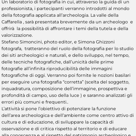
Un laboratorio di fotografia in cui, attraverso la guida di un
professionista, i partecipanti verranno introdotti al mondo
della fotografia applicata all’archeologia. La valle della
Caffarella , sarà presentata brevemente da un archeologo e
offrirà la possibilità di affrontare i temi della tutela e della
valorizzazione.
Stefano Simoncini, photo editor, e Simona Ghizzoni
fotografa, tratteranno del ruolo della fotografia per lo studio
dei siti archeologici e naturali, e dello sviluppo, nel tempo,
delle tecniche fotografiche, dall’unicità delle prime
fotografie all’infinita riproducibilità delle immagini
fotografiche di oggi. Verranno poi fornite le nozioni basilari
per eseguire una fotografia “corretta” (scelta del soggetto,
inquadratura, composizione dell’immagine, prospettiva e
profondità di campo, uso della luce ) e saranno analizzati gli
errori più comuni e frequenti..
L’attività si pone l’obiettivo di potenziare la funzione
dell’area archeologica e dell’ambiente come centro attivo di
cultura e di educazione, di sviluppare la capacità di
osservazione e di critica rispetto al territorio e di educare
alla conoscenza e al rispetto del patrimonio archeologico e