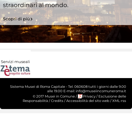
straordinari al mondo.
Scopri di più
Servizi museali
Sistema Musei di Roma Capitale - Tel. 060608 tutti i giorni dalle 9.00
alle 19.00 E-mail: info@museiincomuneroma.it
© 2017 Musei in Comune
/
Privacy
/
Esclusione delle
Responsabilità
/
Credits
/
Accessibilità del sito web
/
XML-rss