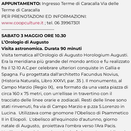
APPUNTAMENTO:
Ingresso Terme di Caracalla Via delle
Terme di Caracalla
PER PRENOTAZIONI ED INFORMAZIONI:
www.coopculture.it
; tel. 06 39967301
------------------------------------
SABATO 3 MAGGIO ORE 10.30
L’Orologio di Augusto
Visita astronomica. Durata 90 minuti
Visita tematica all'Orologio di Augusto Horologium Augusti.
Era la meridiana più grande del mondo antico e fu realizzato
fra il 12-10 A.C.per celebrare ulteriori conquiste in Gallia e
Spagna. Fu progettata dall'architetto Facundus Novius,
(Historia Naturalis, Libro XXXVI, par. 35 ). Il monumento, al
Campo Marzio (Regio IX), era formato da una vasta piazza di
circa 160 x 75 metri, con un'ellisse in travertino con il
tracciato delle linee orarie e zodiacali. Resti delle linee sono
stati rinvenuti, fra via di Campo Marzio e p.zza S.Lorenzo in
Lucina. Utilizzava come gnomone l'Obelisco di Psammetico
II in Eliopoli. L'obelisco all'equinozio d'autunno, giorno
natale di Augusto, proiettava l'ombra verso l'Ara Pacis.