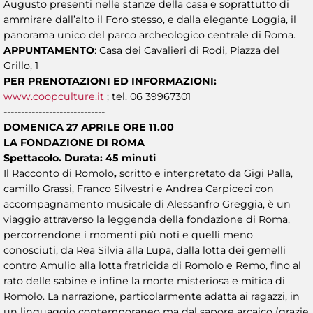
Augusto presenti nelle stanze della casa e soprattutto di
ammirare dall’alto il Foro stesso, e dalla elegante Loggia, il
panorama unico del parco archeologico centrale di Roma.
APPUNTAMENTO
: Casa dei Cavalieri di Rodi, Piazza del
Grillo, 1
PER PRENOTAZIONI ED INFORMAZIONI:
www.coopculture.it
; tel. 06 39967301
-----------------------------
DOMENICA 27 APRILE ORE 11.00
LA FONDAZIONE DI ROMA
Spettacolo. Durata: 45 minuti
Il Racconto di Romolo
,
scritto e interpretato da Gigi Palla,
camillo Grassi, Franco Silvestri e Andrea Carpiceci con
accompagnamento musicale di Alessanfro Greggia, è un
viaggio attraverso la leggenda della fondazione di Roma,
percorrendone i momenti più noti e quelli meno
conosciuti, da Rea Silvia alla Lupa, dalla lotta dei gemelli
contro Amulio alla lotta fratricida di Romolo e Remo, fino al
rato delle sabine e infine la morte misteriosa e mitica di
Romolo. La narrazione, particolarmente adatta ai ragazzi, in
un linguaggio contemporaneo ma dal sapore arcaico (grazie