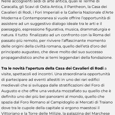
Nelle accoglienti sedi di arte antica, quali le Terme di
Caracalla, gli Scavi di Ostia Antica, il Pantheon, la Casa dei
Cavalieri di Rodi, i Fori Imperiali e la Galleria Nazionale d’Arte
Moderna e Contemporanea si vuole offrire l’opportunità di
assistere ad un suggestivo dialogo ideale tra le arti e il
paesaggio, espressione figurativa, musica, drammaturgia e
natura. Il tutto finalizzato ad un confronto con la Roma del
passato più remoto, per rivivere l’affascinante momento
delle origini della civiltà romana, quello dell’età d’oro del
principato augusteo, che deve molto del suo successo
propagandistico anche ai temi leggendari della fondazione.
Tra le novità l’apertura della Casa dei Cavalieri di Rodi
a
visite, spettacoli ed incontri. Una straordinaria opportunità
di partecipare ad eventi allestiti in uno dei rari edifici
medievali che si sviluppa dalle stratificazioni del Foro di
Augusto e che offre una veduta mozzafiato su quello che è
definito uno dei più bei panorami al mondo, quello che
spazia dal Foro Romano al Campidoglio ai Mercati di Traiano
dove tra le cupole della capitale si ergono maestosi il
Vittoriano e la Torre delle Milizie, la palazzina del Marchese