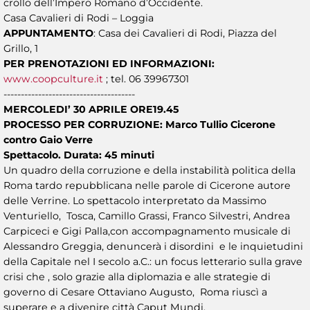
crollo dell’Impero Romano d’Occidente.
Casa Cavalieri di Rodi – Loggia
APPUNTAMENTO
: Casa dei Cavalieri di Rodi, Piazza del
Grillo, 1
PER PRENOTAZIONI ED INFORMAZIONI:
www.coopculture.it
; tel. 06 39967301
--------------------------------------
MERCOLEDI’ 30 APRILE ORE19.45
PROCESSO PER CORRUZIONE: Marco Tullio Cicerone
contro Gaio Verre
Spettacolo. Durata: 45 minuti
Un quadro della corruzione e della instabilità politica della
Roma tardo repubblicana nelle parole di Cicerone autore
delle Verrine. Lo spettacolo interpretato da Massimo
Venturiello, Tosca, Camillo Grassi, Franco Silvestri, Andrea
Carpiceci e Gigi Palla,con accompagnamento musicale di
Alessandro Greggia, denuncerà i disordini e le inquietudini
della Capitale nel I secolo a.C.: un focus letterario sulla grave
crisi che , solo grazie alla diplomazia e alle strategie di
governo di Cesare Ottaviano Augusto, Roma riuscì a
superare e a divenire città Caput Mundi.