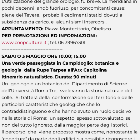
L'utilizzazione del grande orologio, fu breve. La meridiana in
pochi decenni andò fuoriuso, per concomitanti cause:
piene del Tevere, probabili cedimenti statici dovuti a
subsidenza da carico, e alcuni sismi intercorsi.
APPUNTAMENTO:
Piazza Montecitorio, Obelisco
PER PRENOTAZIONI ED INFORMAZIONI:
www.coopculture.it
; tel. 06 39967301
---------------------------------------
SABATO 3 MAGGIO ORE 10.00; 15.00
Una verde passeggiata in Campidoglio: botanica e
geologia dalla Rupe Tarpea all’Arx Capitolina
Itinerario naturalistico. Durata: 90 minuti
Un geologo e un botanico del Dipartimento di Scienze
dell’Università Roma Tre, sveleranno la storia naturale del
colle. Si tratterà della conformazione del territorio e delle
particolari caratteristiche geologiche che lo
contraddistinguono e che hanno avuto un ruolo decisivo
nella storia di Roma: un aspetto spesso sottovalutato, se
non del tutto ignorato, dalla maggior parte degli storici.
Il percorso che viene proposto mostra come, nonostante la
"copertura" da parte degli edifici, sia possibile riconoscere i