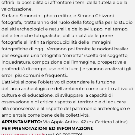
offrirà la possibilità di affrontare i temi della tutela e della
valorizzazione.
Stefano Simoncini, photo editor, e Simona Ghizzoni
fotografa, tratteranno del ruolo della fotografia per lo studio
dei siti archeologici e naturali, e dello sviluppo, nel tempo,
delle tecniche fotografiche, dall’unicità delle prime
fotografie all’infinita riproducibilità delle immagini
fotografiche di oggi. Verranno poi fornite le nozioni basilari
per eseguire una fotografia “corretta” (scelta del soggetto,
inquadratura, composizione dell’immagine, prospettiva e
profondità di campo, uso della luce ) e saranno analizzati gli
errori più comuni e frequenti..
L’attività si pone l’obiettivo di potenziare la funzione
dell’area archeologica e dell’ambiente come centro attivo di
cultura e di educazione, di sviluppare la capacità di
osservazione e di critica rispetto al territorio e di educare
alla conoscenza e al rispetto del patrimonio archeologico e
ambientale come bene della collettività.
APPUNTAMENTO:
Via Appia Antica, 42 (ex Cartiera Latina)
PER PRENOTAZIONI ED INFORMAZIONI:
www.coopculture.it
; tel. 06 39967301