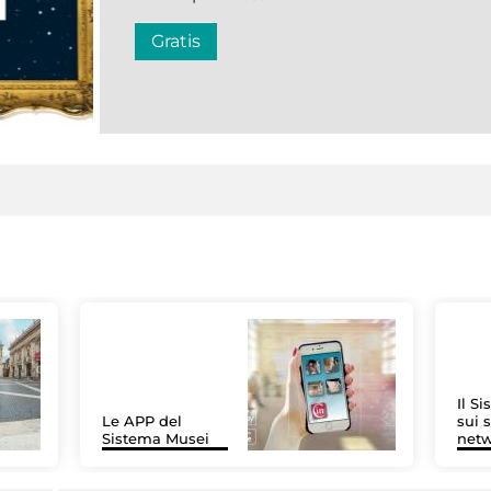
Gratis
Il S
Le APP del
sui s
Sistema Musei
net