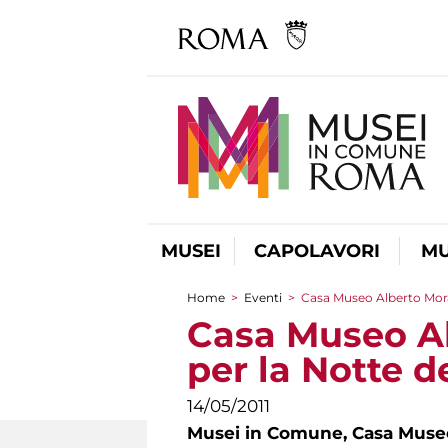
MUSEI
CAPOLAVORI
MU
Home
>
Eventi
>
Casa Museo Alberto Morav
Tu sei qui
Casa Museo Al
per la Notte d
14/05/2011
Musei in Comune,
Casa Museo