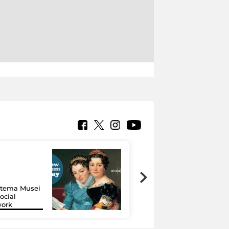
Google Arts &
Culture: 15 musei
istema Musei
si raccontano
ocial
grazie alla
work
tecnologia