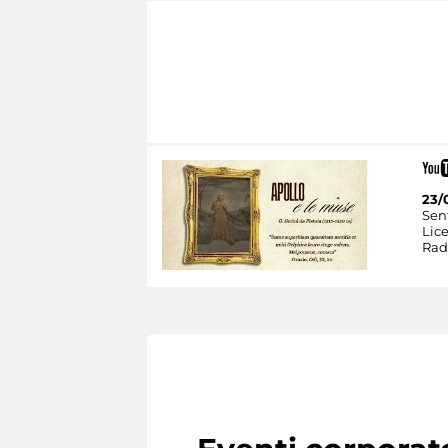
23/
Sent
Lic
Rad