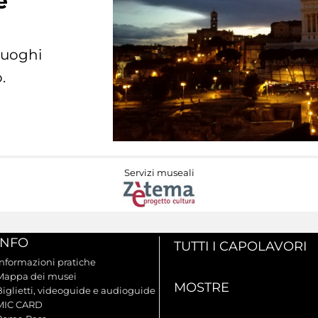
e
 luoghi
.
Servizi museali
INFO
TUTTI I CAPOLAVORI
Informazioni pratiche
Mappa dei musei
MOSTRE
Biglietti, videoguide e audioguide
MIC CARD