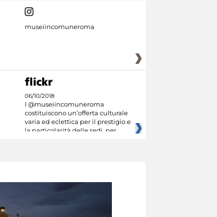
museiincomuneroma
06/10/2018
I @museiincomuneroma
costituiscono un’offerta culturale
varia ed eclettica per il prestigio e
la particolarità delle sedi, per