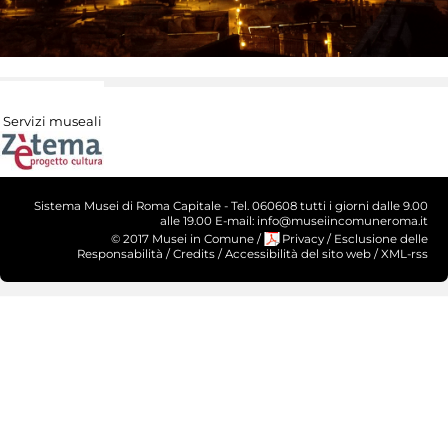
Servizi museali
Sistema Musei di Roma Capitale - Tel. 060608 tutti i giorni dalle 9.00
alle 19.00 E-mail: info@museiincomuneroma.it
© 2017 Musei in Comune
/
Privacy
/
Esclusione delle
Responsabilità
/
Credits
/
Accessibilità del sito web
/
XML-rss