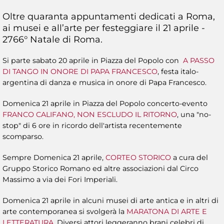
Oltre quaranta appuntamenti dedicati a Roma,
ai musei e all’arte per festeggiare il 21 aprile -
2766° Natale di Roma.
Si parte sabato 20 aprile in Piazza del Popolo con
A PASSO
DI TANGO IN ONORE DI PAPA FRANCESCO
, festa italo-
argentina di danza e musica in onore di Papa Francesco.
Domenica 21 aprile in Piazza del Popolo concerto-evento
FRANCO CALIFANO, NON ESCLUDO IL RITORNO
, una "no-
stop" di 6 ore in ricordo dell'artista recentemente
scomparso.
Sempre Domenica 21 aprile,
CORTEO STORICO
a cura del
Gruppo Storico Romano ed altre associazioni dal Circo
Massimo a via dei Fori Imperiali.
Domenica 21 aprile in alcuni musei di arte antica e in altri di
arte contemporanea si svolgerà la
MARATONA DI ARTE E
LETTERATURA
. Diversi attori leggeranno brani celebri di