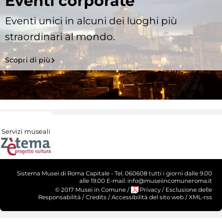
Eventi corporate
Eventi unici in alcuni dei luoghi più
straordinari al mondo.
Scopri di più
Servizi museali
Sistema Musei di Roma Capitale - Tel. 060608 tutti i giorni dalle 9.00
alle 19.00 E-mail: info@museiincomuneroma.it
© 2017 Musei in Comune
/
Privacy
/
Esclusione delle
Responsabilità
/
Credits
/
Accessibilità del sito web
/
XML-rss