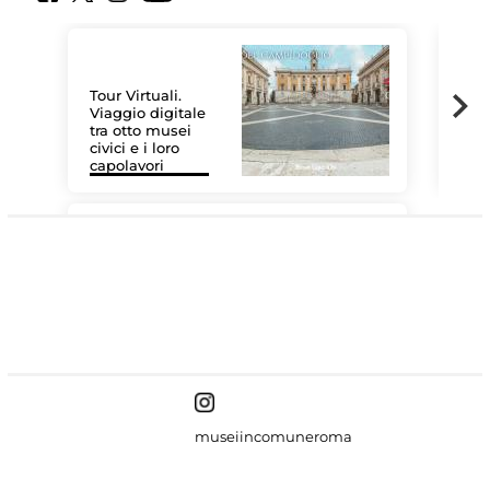
Tour Virtuali.
Viaggio digitale
tra otto musei
civici e i loro
Le 
capolavori
Sis
#DiscoverMiC
museiincomuneroma