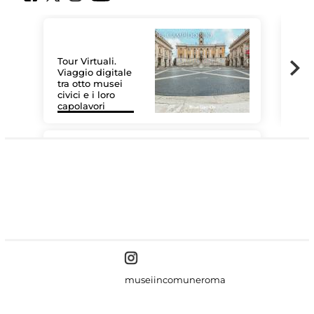
Tour Virtuali.
Viaggio digitale
tra otto musei
civici e i loro
Le 
capolavori
Sis
#DiscoverMiC
museiincomuneroma