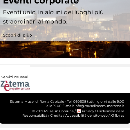
Eventi corporate
Eventi unici in alcuni dei luoghi più
straordinari al mondo.
Scopri di più
Servizi museali
Sistema Musei di Roma Capitale - Tel. 060608 tutti i giorni dalle 9.00
alle 19.00 E-mail: info@museiincomuneroma.it
© 2017 Musei in Comune
/
Privacy
/
Esclusione delle
Responsabilità
/
Credits
/
Accessibilità del sito web
/
XML-rss