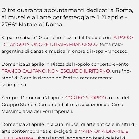
Oltre quaranta appuntamenti dedicati a Roma,
ai musei e all’arte per festeggiare il 21 aprile -
2766° Natale di Roma.
Si parte sabato 20 aprile in Piazza del Popolo con
A PASSO
DI TANGO IN ONORE DI PAPA FRANCESCO
, festa italo-
argentina di danza e musica in onore di Papa Francesco.
Domenica 21 aprile in Piazza del Popolo concerto-evento
FRANCO CALIFANO, NON ESCLUDO IL RITORNO
, una "no-
stop" di 6 ore in ricordo dell'artista recentemente
scomparso.
Sempre Domenica 21 aprile,
CORTEO STORICO
a cura del
Gruppo Storico Romano ed altre associazioni dal Circo
Massimo a via dei Fori Imperiali.
Domenica 21 aprile in alcuni musei di arte antica e in altri di
arte contemporanea si svolgerà la
MARATONA DI ARTE E
LETTERATURA
. Diversi attori leggeranno brani celebri di