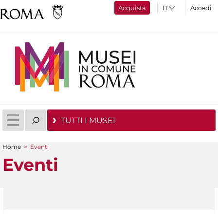
Acquista
Accedi
TUTTI I MUSEI
Home
>
Eventi
Tu sei qui
Eventi