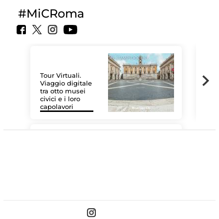
#MiCRoma
Tour Virtuali.
Viaggio digitale
tra otto musei
civici e i loro
Le 
capolavori
Sis
#DiscoverMiC