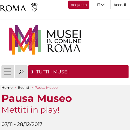
Acquista
Accedi
TUTTI I MUSEI
Home
>
Eventi
>
Pausa Museo
Tu sei qui
Pausa Museo
Mettiti in play!
07/11 - 28/12/2017