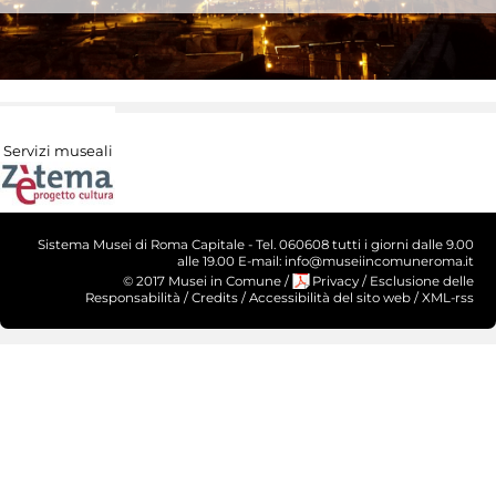
Servizi museali
Sistema Musei di Roma Capitale - Tel. 060608 tutti i giorni dalle 9.00
alle 19.00 E-mail: info@museiincomuneroma.it
© 2017 Musei in Comune
/
Privacy
/
Esclusione delle
Responsabilità
/
Credits
/
Accessibilità del sito web
/
XML-rss