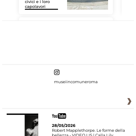
civici e i loro
Le 
capolavori
Sis
#DiscoverMiC
museiincomuneroma
28/05/2026
Robert Mapplethorpe. Le forme della
bellezza - VIDEO LIS | Calla Lily