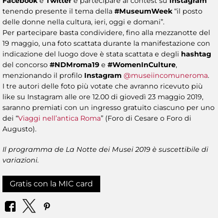
Facebook
e
Twitter
e partecipare al contest su
Instagram
tenendo presente il tema della
#MuseumWeek
“il posto
delle donne nella cultura, ieri, oggi e domani”.
Per partecipare basta condividere, fino alla mezzanotte del
19 maggio, una foto scattata durante la manifestazione con
indicazione del luogo dove è stata scattata e degli
hashtag
del concorso
#NDMroma19
e
#WomenInCulture
,
menzionando il profilo
Instagram
@museiincomuneroma
.
I tre autori delle foto più votate che avranno ricevuto più
like su Instagram alle ore 12.00 di giovedì 23 maggio 2019,
saranno premiati con un ingresso gratuito ciascuno per uno
dei “
Viaggi nell’antica Roma
” (Foro di Cesare o Foro di
Augusto).
Il programma de La Notte dei Musei 2019 è suscettibile di
variazioni.
Gratis con la MIC card