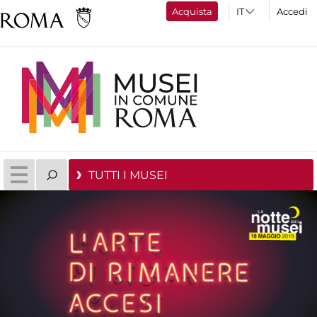
Acquista
Accedi
TUTTI I MUSEI