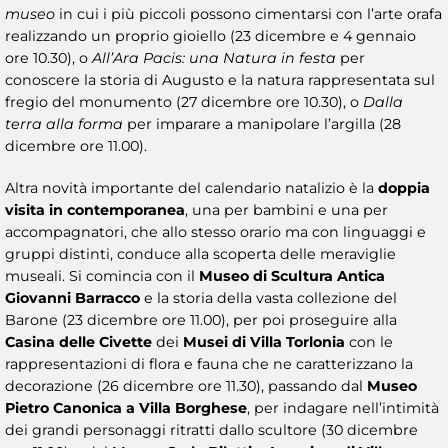
museo
in cui i più piccoli possono cimentarsi con l’arte orafa
realizzando un proprio gioiello (23 dicembre e 4 gennaio
ore 10.30), o
All’Ara Pacis: una Natura in festa
per
conoscere la storia di Augusto e la natura rappresentata sul
fregio del monumento (27 dicembre ore 10.30), o
Dalla
terra alla forma
per imparare a manipolare l’argilla (28
dicembre ore 11.00).
Altra novità importante del calendario natalizio è la
doppia
visita in contemporanea
, una per bambini e una per
accompagnatori, che allo stesso orario ma con linguaggi e
gruppi distinti, conduce alla scoperta delle meraviglie
museali. Si comincia con il
Museo di Scultura Antica
Giovanni Barracco
e la storia della vasta collezione del
Barone (23 dicembre ore 11.00), per poi proseguire alla
Casina delle Civette
dei
Musei di Villa Torlonia
con le
rappresentazioni di flora e fauna che ne caratterizzano la
decorazione (26 dicembre ore 11.30), passando dal
Museo
Pietro Canonica a Villa Borghese
, per indagare nell’intimità
dei grandi personaggi ritratti dallo scultore (30 dicembre