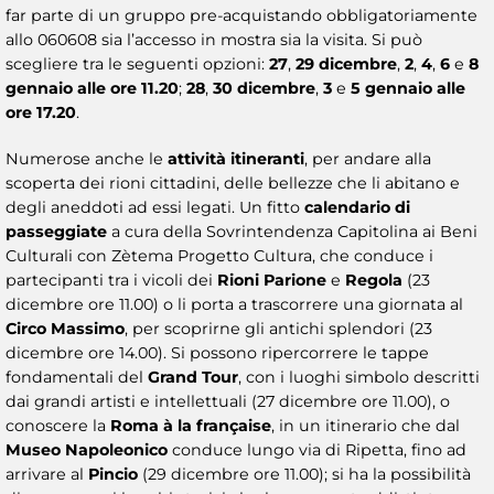
far parte di un gruppo pre-acquistando obbligatoriamente
allo 060608 sia l’accesso in mostra sia la visita. Si può
scegliere tra le seguenti opzioni:
27
,
29 dicembre
,
2
,
4
,
6
e
8
gennaio alle ore 11.20
;
28
,
30 dicembre
,
3
e
5 gennaio alle
ore 17.20
.
Numerose anche le
attività itineranti
, per andare alla
scoperta dei rioni cittadini, delle bellezze che li abitano e
degli aneddoti ad essi legati. Un fitto
calendario di
passeggiate
a cura della Sovrintendenza Capitolina ai Beni
Culturali con Zètema Progetto Cultura, che conduce i
partecipanti tra i vicoli dei
Rioni Parione
e
Regola
(23
dicembre ore 11.00) o li porta a trascorrere una giornata al
Circo Massimo
, per scoprirne gli antichi splendori (23
dicembre ore 14.00). Si possono ripercorrere le tappe
fondamentali del
Grand Tour
, con i luoghi simbolo descritti
dai grandi artisti e intellettuali (27 dicembre ore 11.00), o
conoscere la
Roma à la française
, in un itinerario che dal
Museo Napoleonico
conduce lungo via di Ripetta, fino ad
arrivare al
Pincio
(29 dicembre ore 11.00); si ha la possibilità