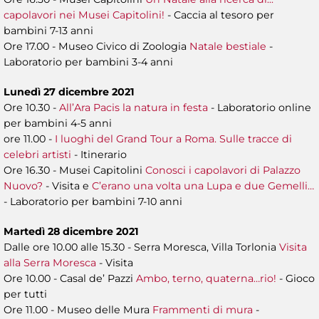
capolavori nei Musei Capitolini!
- Caccia al tesoro per
bambini 7-13 anni
Ore 17.00 - Museo Civico di Zoologia
Natale bestiale
-
Laboratorio per bambini 3-4 anni
Lunedì 27 dicembre 2021
Ore 10.30 -
All’Ara Pacis la natura in festa
- Laboratorio online
per bambini 4-5 anni
ore 11.00 -
I luoghi del Grand Tour a Roma. Sulle tracce di
celebri artisti
- Itinerario
Ore 16.30 - Musei Capitolini
Conosci i capolavori di Palazzo
Nuovo?
- Visita e
C’erano una volta una Lupa e due Gemelli…
- Laboratorio per bambini 7-10 anni
Martedì 28 dicembre 2021
Dalle ore 10.00 alle 15.30 - Serra Moresca, Villa Torlonia
Visita
alla Serra Moresca
- Visita
Ore 10.00 - Casal de’ Pazzi
Ambo, terno, quaterna…rio!
- Gioco
per tutti
Ore 11.00 - Museo delle Mura
Frammenti di mura
-