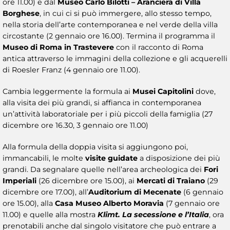
ore 11.00) e dal
Museo Carlo Bilotti – Aranciera di Villa
Borghese
, in cui ci si può immergere, allo stesso tempo,
nella storia dell’arte contemporanea e nel verde della villa
circostante (2 gennaio ore 16.00). Termina il programma il
Museo di Roma in Trastevere
con il racconto di Roma
antica attraverso le immagini della collezione e gli acquerelli
di Roesler Franz (4 gennaio ore 11.00).
Cambia leggermente la formula ai
Musei Capitolini
dove,
alla visita dei più grandi, si affianca in contemporanea
un’attività laboratoriale per i più piccoli della famiglia (27
dicembre ore 16.30, 3 gennaio ore 11.00)
Alla formula della doppia visita si aggiungono poi,
immancabili, le molte
visite guidate
a disposizione dei più
grandi. Da segnalare quelle nell’area archeologica dei
Fori
Imperiali
(26 dicembre ore 15.00), ai
Mercati di Traiano
(29
dicembre ore 17.00), all’
Auditorium di Mecenate
(6 gennaio
ore 15.00), alla
Casa
Museo Alberto Moravia
(7 gennaio ore
11.00) e quelle alla mostra
Klimt. La secessione e l’Italia
, ora
prenotabili anche dal singolo visitatore che può entrare a