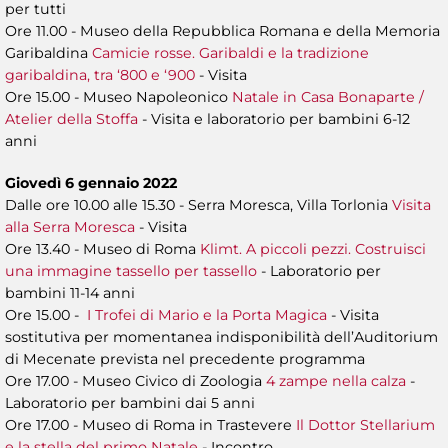
per tutti
Ore 11.00 - Museo della Repubblica Romana e della Memoria
Garibaldina
Camicie rosse. Garibaldi e la tradizione
garibaldina, tra ‘800 e ‘900
- Visita
Ore 15.00 - Museo Napoleonico
Natale in Casa Bonaparte /
Atelier della Stoffa
- Visita e laboratorio per bambini 6-12
anni
Giovedì 6 gennaio 2022
Dalle ore 10.00 alle 15.30 - Serra Moresca, Villa Torlonia
Visita
alla Serra Moresca
- Visita
Ore 13.40 - Museo di Roma
Klimt. A piccoli pezzi. Costruisci
una immagine tassello per tassello
- Laboratorio per
bambini 11-14 anni
Ore 15.00 -
I Trofei di Mario e la Porta Magica
- Visita
sostitutiva per momentanea indisponibilità dell’Auditorium
di Mecenate prevista nel precedente programma
Ore 17.00 - Museo Civico di Zoologia
4 zampe nella calza
-
Laboratorio per bambini dai 5 anni
Ore 17.00 - Museo di Roma in Trastevere
Il Dottor Stellarium
e la stella del primo Natale
- Incontro