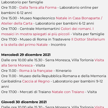
Laboratorio per famiglie
Ore 11.00 -
Dalla Terra alla Forma
- Laboratorio online per
bambini 6-12 anni
Ore 15.00 - Museo Napoleonico
Natale in Casa Bonaparte /
Atelier della Carta
- Laboratorio per bambini 6-12 anni
Ore 17.00 - Centrale Montemartini
Colori dei romani. I
mosaici in mostra spiegati ai più piccoli
- Visita per famiglie
Ore 17.00 - Museo di Roma in Trastevere
Il Dottor Stellarium
e la stella del primo Natale
- Incontro
Mercoledì 29 dicembre 2021
Dalle ore 10.00 alle 15.30 - Serra Moresca, Villa Torlonia
Visita
alla Serra Moresca
- Visita
Ore 11.00 -
Roma à la française
- Itinerario
Ore 11.00 - Museo della Repubblica Romana e della Memoria
Garibaldina
Caccia al Regno
- Laboratorio per bambini 9-12
anni
Ore 17.00 - Mercati di Traiano
Natale con Traiano
- Visita
Giovedì 30 dicembre 2021
Dalle ore 10.00 alle 15.30 - Serra Moresca, Villa Torlonia
Visita