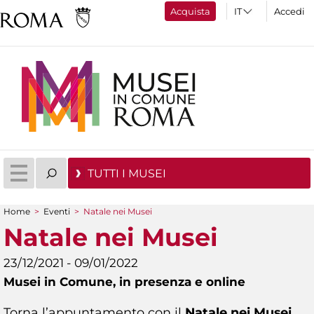
Acquista
Accedi
TUTTI I MUSEI
Home
>
Eventi
>
Natale nei Musei
Tu sei qui
Natale nei Musei
23/12/2021 - 09/01/2022
Musei in Comune,
in presenza e online
Torna l’appuntamento con il
Natale nei Musei
,