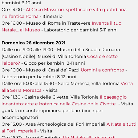
bambini 6-10 anni
Ore 14.00 -
Al Circo Massimo: spettacoli e vita quotidiana
nell’antica Roma
- Itinerario
Ore 16.00 - Museo di Roma in Trastevere
Inventa il tuo
Natale... al Museo
- Laboratorio per bambini 5-11 anni
Domenica 26 dicembre 2021
Dalle ore 9.00 alle 19.00 - Museo della Scuola Romana
(Casino Nobile), Musei di Villa Torlonia
Cosa c'è sotto
l'albero?
- Gioco per bambini 3-11 anni
Ore 10.00 - Museo di Casal de’ Pazzi
Uomini a confronto
-
Laboratorio per bambini 8-12 anni
Dalle ore 10.00 alle 15.30 - Serra Moresca, Villa Torlonia
Visita
alla Serra Moresca
- Visita
Ore 11.30 - Casina delle Civette, Villa Torlonia
Il paesaggio
incantato: arte e botanica nella Casina delle Civette
- Visita
guidata in contemporanea per bambini e per
accompagnatori
Ore 15.00 - Area Archeologica dei Fori Imperiali
A Natale tutti
ai Fori Imperiali
- Visita
Ore 16.30 - Musei Capitolini
Un Natale alla ricerca di...