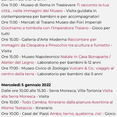
Ore 11.00 - Museo di Roma in Trastevere
Ti racconto la tua
città… nelle immagini del Museo
- Visita guidata in
contemporanea per bambini e per accompagnatori
Ore 11.00 - Mercati di Traiano Museo dei Fori Imperiali
Giochiamo a tombola con l'Imperatore Traiano
- Gioco per
tutti
Ore 15.00 - Galleria d’Arte Moderna
Raccontare per
immagini da Cleopatra a Pinocchio tra scultura e fumetto
-
Visita
Ore 15.00 - Museo Napoleonico
Natale in Casa Bonaparte /
Atelier del Legno
- Laboratorio per bambini 6-12 anni
Ore 17.00 - Museo Civico di Zoologia
Vulcani & Co.: viaggio al
centro della terra
- Laboratorio per bambini dai 5 anni
Mercoledì 5 gennaio 2022
Dalle ore 10.00 alle 15.30 - Serra Moresca, Villa Torlonia
Visita
alla Serra Moresca
- Visita
Ore 10.00 -
Todo Cambia. Itinerario dalla pianura Aventina al
Monte Testaccio
- Itinerario
Ore 10.00 - Casal de’ Pazzi
Ambo, terno, quaterna…rio!
- Gioco