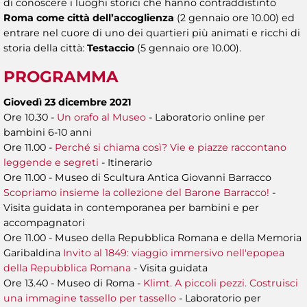
di conoscere i luoghi storici che hanno contraddistinto
Roma come città dell’accoglienza
(2 gennaio ore 10.00) ed
entrare nel cuore di uno dei quartieri più animati e ricchi di
storia della città:
Testaccio
(5 gennaio ore 10.00).
PROGRAMMA
Giovedì 23 dicembre 2021
Ore 10.30 -
Un orafo al Museo
- Laboratorio online per
bambini 6-10 anni
Ore 11.00 -
Perché si chiama così? Vie e piazze raccontano
leggende e segreti
- Itinerario
Ore 11.00 - Museo di Scultura Antica Giovanni Barracco
Scopriamo insieme la collezione del Barone Barracco!
-
Visita guidata in contemporanea per bambini e per
accompagnatori
Ore 11.00 - Museo della Repubblica Romana e della Memoria
Garibaldina
Invito al 1849: viaggio immersivo nell'epopea
della Repubblica Romana
- Visita guidata
Ore 13.40 - Museo di Roma -
Klimt. A piccoli pezzi. Costruisci
una immagine tassello per tassello
- Laboratorio per