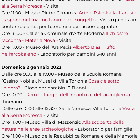
alla Serra Moresca
- Visita
Ore 11.00 - Museo Pietro Canonica
Arte e Psicologia. L'artista
traspone nel marmo l'anima del soggetto
- Visita guidata in
contemporanea per bambini e per accompagnatori
Ore 16.00 - Galleria Comunale d’Arte Moderna
Il chiostro
racconta - Materia Nova
- Visita
Ore 17.00 - Museo dell’Ara Pacis
Alberto Biasi. Tuffo
nell'arcobaleno
- Laboratorio per bambini 5-10 anni
Domenica 2 gennaio 2022
Dalle ore 9.00 alle 19.00 - Museo della Scuola Romana
(Casino Nobile), Musei di Villa Torlonia
Cosa c'è sotto
l'albero?
- Gioco per bambini 3-11 anni
Ore 10.00 -
Roma: i luoghi dell’incontro e dell’accoglienza
-
Itinerario
Dalle ore 10.00 alle 15.30 - Serra Moresca, Villa Torlonia
Visita
alla Serra Moresca
- Visita
Ore 11.00 - Museo Villa di Massenzio
Alla scoperta della
natura nelle aree archeologiche
- Laboratorio per famiglie
Ore 11.00 - Museo della Repubblica Romana e della Memoria