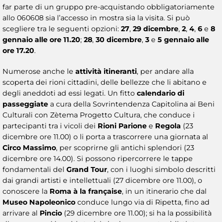
far parte di un gruppo pre-acquistando obbligatoriamente
allo 060608 sia l’accesso in mostra sia la visita. Si può
scegliere tra le seguenti opzioni:
27
,
29 dicembre
,
2
,
4
,
6
e
8
gennaio alle ore 11.20
;
28
,
30 dicembre
,
3
e
5 gennaio alle
ore 17.20
.
Numerose anche le
attività itineranti
, per andare alla
scoperta dei rioni cittadini, delle bellezze che li abitano e
degli aneddoti ad essi legati. Un fitto
calendario di
passeggiate
a cura della Sovrintendenza Capitolina ai Beni
Culturali con Zètema Progetto Cultura, che conduce i
partecipanti tra i vicoli dei
Rioni Parione
e
Regola
(23
dicembre ore 11.00) o li porta a trascorrere una giornata al
Circo Massimo
, per scoprirne gli antichi splendori (23
dicembre ore 14.00). Si possono ripercorrere le tappe
fondamentali del
Grand Tour
, con i luoghi simbolo descritti
dai grandi artisti e intellettuali (27 dicembre ore 11.00), o
conoscere la
Roma à la française
, in un itinerario che dal
Museo Napoleonico
conduce lungo via di Ripetta, fino ad
arrivare al
Pincio
(29 dicembre ore 11.00); si ha la possibilità