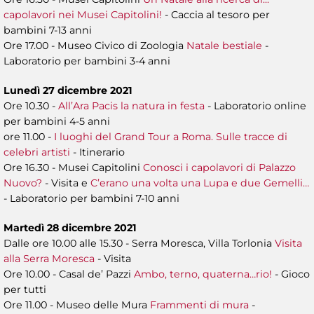
capolavori nei Musei Capitolini!
- Caccia al tesoro per
bambini 7-13 anni
Ore 17.00 - Museo Civico di Zoologia
Natale bestiale
-
Laboratorio per bambini 3-4 anni
Lunedì 27 dicembre 2021
Ore 10.30 -
All’Ara Pacis la natura in festa
- Laboratorio online
per bambini 4-5 anni
ore 11.00 -
I luoghi del Grand Tour a Roma. Sulle tracce di
celebri artisti
- Itinerario
Ore 16.30 - Musei Capitolini
Conosci i capolavori di Palazzo
Nuovo?
- Visita e
C’erano una volta una Lupa e due Gemelli…
- Laboratorio per bambini 7-10 anni
Martedì 28 dicembre 2021
Dalle ore 10.00 alle 15.30 - Serra Moresca, Villa Torlonia
Visita
alla Serra Moresca
- Visita
Ore 10.00 - Casal de’ Pazzi
Ambo, terno, quaterna…rio!
- Gioco
per tutti
Ore 11.00 - Museo delle Mura
Frammenti di mura
-