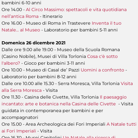
bambini 6-10 anni
Ore 14.00 -
Al Circo Massimo: spettacoli e vita quotidiana
nell’antica Roma
- Itinerario
Ore 16.00 - Museo di Roma in Trastevere
Inventa il tuo
Natale... al Museo
- Laboratorio per bambini 5-11 anni
Domenica 26 dicembre 2021
Dalle ore 9.00 alle 19.00 - Museo della Scuola Romana
(Casino Nobile), Musei di Villa Torlonia
Cosa c'è sotto
l'albero?
- Gioco per bambini 3-11 anni
Ore 10.00 - Museo di Casal de’ Pazzi
Uomini a confronto
-
Laboratorio per bambini 8-12 anni
Dalle ore 10.00 alle 15.30 - Serra Moresca, Villa Torlonia
Visita
alla Serra Moresca
- Visita
Ore 11.30 - Casina delle Civette, Villa Torlonia
Il paesaggio
incantato: arte e botanica nella Casina delle Civette
- Visita
guidata in contemporanea per bambini e per
accompagnatori
Ore 15.00 - Area Archeologica dei Fori Imperiali
A Natale tutti
ai Fori Imperiali
- Visita
Ore 16.30 - Musei Capitolini
Un Natale alla ricerca di...