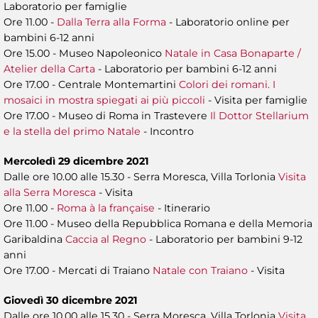
Laboratorio per famiglie
Ore 11.00 -
Dalla Terra alla Forma
- Laboratorio online per
bambini 6-12 anni
Ore 15.00 - Museo Napoleonico
Natale in Casa Bonaparte /
Atelier della Carta
- Laboratorio per bambini 6-12 anni
Ore 17.00 - Centrale Montemartini
Colori dei romani. I
mosaici in mostra spiegati ai più piccoli
- Visita per famiglie
Ore 17.00 - Museo di Roma in Trastevere
Il Dottor Stellarium
e la stella del primo Natale
- Incontro
Mercoledì 29 dicembre 2021
Dalle ore 10.00 alle 15.30 - Serra Moresca, Villa Torlonia
Visita
alla Serra Moresca
- Visita
Ore 11.00 -
Roma à la française
- Itinerario
Ore 11.00 - Museo della Repubblica Romana e della Memoria
Garibaldina
Caccia al Regno
- Laboratorio per bambini 9-12
anni
Ore 17.00 - Mercati di Traiano
Natale con Traiano
- Visita
Giovedì 30 dicembre 2021
Dalle ore 10.00 alle 15.30 - Serra Moresca, Villa Torlonia
Visita