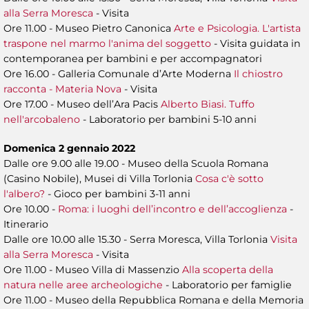
alla Serra Moresca
- Visita
Ore 11.00 - Museo Pietro Canonica
Arte e Psicologia. L'artista
traspone nel marmo l'anima del soggetto
- Visita guidata in
contemporanea per bambini e per accompagnatori
Ore 16.00 - Galleria Comunale d’Arte Moderna
Il chiostro
racconta - Materia Nova
- Visita
Ore 17.00 - Museo dell’Ara Pacis
Alberto Biasi. Tuffo
nell'arcobaleno
- Laboratorio per bambini 5-10 anni
Domenica 2 gennaio 2022
Dalle ore 9.00 alle 19.00 - Museo della Scuola Romana
(Casino Nobile), Musei di Villa Torlonia
Cosa c'è sotto
l'albero?
- Gioco per bambini 3-11 anni
Ore 10.00 -
Roma: i luoghi dell’incontro e dell’accoglienza
-
Itinerario
Dalle ore 10.00 alle 15.30 - Serra Moresca, Villa Torlonia
Visita
alla Serra Moresca
- Visita
Ore 11.00 - Museo Villa di Massenzio
Alla scoperta della
natura nelle aree archeologiche
- Laboratorio per famiglie
Ore 11.00 - Museo della Repubblica Romana e della Memoria