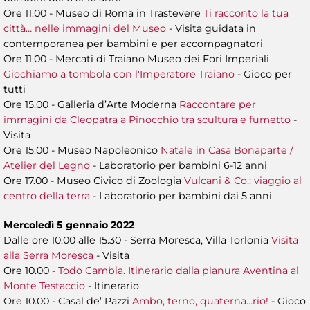
Ore 11.00 - Museo di Roma in Trastevere
Ti racconto la tua
città… nelle immagini del Museo
- Visita guidata in
contemporanea per bambini e per accompagnatori
Ore 11.00 - Mercati di Traiano Museo dei Fori Imperiali
Giochiamo a tombola con l'Imperatore Traiano
- Gioco per
tutti
Ore 15.00 - Galleria d’Arte Moderna
Raccontare per
immagini da Cleopatra a Pinocchio tra scultura e fumetto
-
Visita
Ore 15.00 - Museo Napoleonico
Natale in Casa Bonaparte /
Atelier del Legno
- Laboratorio per bambini 6-12 anni
Ore 17.00 - Museo Civico di Zoologia
Vulcani & Co.: viaggio al
centro della terra
- Laboratorio per bambini dai 5 anni
Mercoledì 5 gennaio 2022
Dalle ore 10.00 alle 15.30 - Serra Moresca, Villa Torlonia
Visita
alla Serra Moresca
- Visita
Ore 10.00 -
Todo Cambia. Itinerario dalla pianura Aventina al
Monte Testaccio
- Itinerario
Ore 10.00 - Casal de’ Pazzi
Ambo, terno, quaterna…rio!
- Gioco