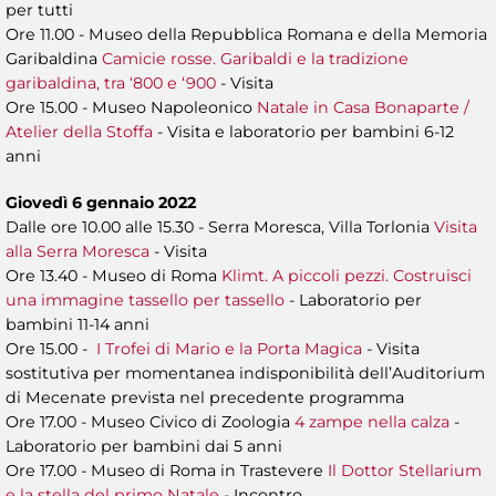
per tutti
Ore 11.00 - Museo della Repubblica Romana e della Memoria
Garibaldina
Camicie rosse. Garibaldi e la tradizione
garibaldina, tra ‘800 e ‘900
- Visita
Ore 15.00 - Museo Napoleonico
Natale in Casa Bonaparte /
Atelier della Stoffa
- Visita e laboratorio per bambini 6-12
anni
Giovedì 6 gennaio 2022
Dalle ore 10.00 alle 15.30 - Serra Moresca, Villa Torlonia
Visita
alla Serra Moresca
- Visita
Ore 13.40 - Museo di Roma
Klimt. A piccoli pezzi. Costruisci
una immagine tassello per tassello
- Laboratorio per
bambini 11-14 anni
Ore 15.00 -
I Trofei di Mario e la Porta Magica
- Visita
sostitutiva per momentanea indisponibilità dell’Auditorium
di Mecenate prevista nel precedente programma
Ore 17.00 - Museo Civico di Zoologia
4 zampe nella calza
-
Laboratorio per bambini dai 5 anni
Ore 17.00 - Museo di Roma in Trastevere
Il Dottor Stellarium
e la stella del primo Natale
- Incontro