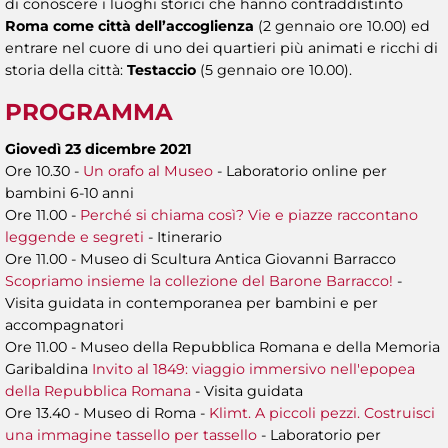
di conoscere i luoghi storici che hanno contraddistinto
Roma come città dell’accoglienza
(2 gennaio ore 10.00) ed
entrare nel cuore di uno dei quartieri più animati e ricchi di
storia della città:
Testaccio
(5 gennaio ore 10.00).
PROGRAMMA
Giovedì 23 dicembre 2021
Ore 10.30 -
Un orafo al Museo
- Laboratorio online per
bambini 6-10 anni
Ore 11.00 -
Perché si chiama così? Vie e piazze raccontano
leggende e segreti
- Itinerario
Ore 11.00 - Museo di Scultura Antica Giovanni Barracco
Scopriamo insieme la collezione del Barone Barracco!
-
Visita guidata in contemporanea per bambini e per
accompagnatori
Ore 11.00 - Museo della Repubblica Romana e della Memoria
Garibaldina
Invito al 1849: viaggio immersivo nell'epopea
della Repubblica Romana
- Visita guidata
Ore 13.40 - Museo di Roma -
Klimt. A piccoli pezzi. Costruisci
una immagine tassello per tassello
- Laboratorio per