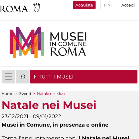
Acquista
Accedi
TUTTI I MUSEI
Home
>
Eventi
>
Natale nei Musei
Tu sei qui
Natale nei Musei
23/12/2021 - 09/01/2022
Musei in Comune,
in presenza e online
Torna l’appuntamento con il
Natale nei Musei
,