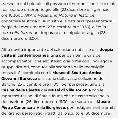
museo
in cui i più piccoli possono cimentarsi con l’arte orafa
realizzando un proprio gioiello (23 dicembre e 4 gennaio
ore 10.30), o
All’Ara Pacis: una Natura in festa
per
conoscere la storia di Augusto e la natura rappresentata sul
fregio del monumento (27 dicembre ore 10.30), o
Dalla
terra alla forma
per imparare a manipolare l’argilla (28
dicembre ore 11.00).
Altra novità importante del calendario natalizio è la
doppia
visita in contemporanea
, una per bambini e una per
accompagnatori, che allo stesso orario ma con linguaggi e
gruppi distinti, conduce alla scoperta delle meraviglie
museali. Si comincia con il
Museo di Scultura Antica
Giovanni Barracco
e la storia della vasta collezione del
Barone (23 dicembre ore 11.00), per poi proseguire alla
Casina delle Civette
dei
Musei di Villa Torlonia
con le
rappresentazioni di flora e fauna che ne caratterizzano la
decorazione (26 dicembre ore 11.30), passando dal
Museo
Pietro Canonica a Villa Borghese
, per indagare nell’intimità
dei grandi personaggi ritratti dallo scultore (30 dicembre