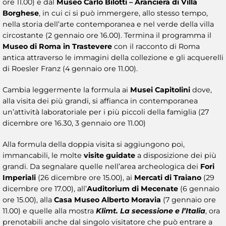
ore 11.00) e dal
Museo Carlo Bilotti – Aranciera di Villa
Borghese
, in cui ci si può immergere, allo stesso tempo,
nella storia dell’arte contemporanea e nel verde della villa
circostante (2 gennaio ore 16.00). Termina il programma il
Museo di Roma in Trastevere
con il racconto di Roma
antica attraverso le immagini della collezione e gli acquerelli
di Roesler Franz (4 gennaio ore 11.00).
Cambia leggermente la formula ai
Musei Capitolini
dove,
alla visita dei più grandi, si affianca in contemporanea
un’attività laboratoriale per i più piccoli della famiglia (27
dicembre ore 16.30, 3 gennaio ore 11.00)
Alla formula della doppia visita si aggiungono poi,
immancabili, le molte
visite guidate
a disposizione dei più
grandi. Da segnalare quelle nell’area archeologica dei
Fori
Imperiali
(26 dicembre ore 15.00), ai
Mercati di Traiano
(29
dicembre ore 17.00), all’
Auditorium di Mecenate
(6 gennaio
ore 15.00), alla
Casa
Museo Alberto Moravia
(7 gennaio ore
11.00) e quelle alla mostra
Klimt. La secessione e l’Italia
, ora
prenotabili anche dal singolo visitatore che può entrare a