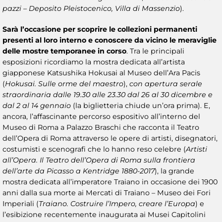
pazzi – Deposito Pleistocenico, Villa di Massenzio
).
Sarà l’occasione per scoprire le collezioni permanenti
presenti al loro interno e conoscere da vicino le meraviglie
delle
mostre temporanee
in corso
. Tra le principali
esposizioni ricordiamo la mostra dedicata all’artista
giapponese Katsushika Hokusai al Museo dell’Ara Pacis
(
Hokusai. Sulle orme del maestro
),
con apertura serale
straordinaria dalle 19.30 alle 23.30 dal 26 al 30 dicembre e
dal 2 al 14 gennaio
(la biglietteria chiude un’ora prima). E,
ancora, l’affascinante percorso espositivo all’interno del
Museo di Roma a Palazzo Braschi che racconta il Teatro
dell’Opera di Roma attraverso le opere di artisti, disegnatori,
costumisti e scenografi che lo hanno reso celebre (
Artisti
all’Opera. Il Teatro dell’Opera di Roma sulla frontiera
dell’arte da Picasso a Kentridge 1880-2017
), la grande
mostra dedicata all’imperatore Traiano in occasione dei 1900
anni dalla sua morte ai Mercati di Traiano – Museo dei Fori
Imperiali (
Traiano. Costruire l’Impero, creare l’Europa
) e
l’esibizione recentemente inaugurata ai Musei Capitolini