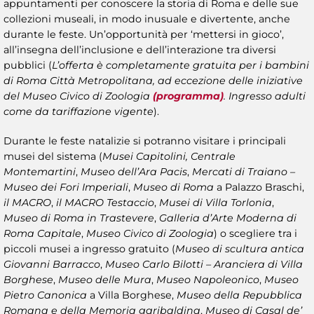
appuntamenti per conoscere la storia di Roma e delle sue
collezioni museali, in modo inusuale e divertente, anche
durante le feste. Un’opportunità per ‘mettersi in gioco’,
all’insegna dell’inclusione e dell’interazione tra diversi
pubblici (
L’offerta è completamente gratuita per i bambini
di Roma Città Metropolitana, ad eccezione delle iniziative
del Museo Civico di Zoologia
(programma)
. Ingresso adulti
come da tariffazione vigente
).
Durante le feste natalizie si potranno visitare i principali
musei del sistema (
Musei Capitolini, Centrale
Montemartini
,
Museo dell’Ara Pacis
,
Mercati di Traiano –
Museo dei Fori Imperiali
,
Museo di Roma
a Palazzo Braschi,
il MACRO
,
il MACRO Testaccio
,
Musei di Villa Torlonia
,
Museo di Roma in Trastevere
,
Galleria d’Arte Moderna di
Roma Capitale
,
Museo Civico di Zoologia
) o scegliere tra i
piccoli musei a ingresso gratuito (
Museo di scultura antica
Giovanni Barracco
,
Museo Carlo Bilotti – Aranciera di Villa
Borghese
,
Museo delle Mura
,
Museo Napoleonico
,
Museo
Pietro Canonica
a Villa Borghese,
Museo della Repubblica
Romana e della Memoria garibaldina
,
Museo di Casal de’