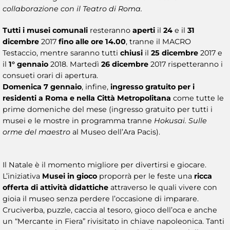
collaborazione con il Teatro di Roma.
Tutti i musei comunali
resteranno
aperti
il
24
e il
31
dicembre
2017
fino alle ore 14.00
, tranne il MACRO
Testaccio, mentre saranno tutti
chiusi
il
25 dicembre
2017 e
il
1° gennaio
2018. Martedì
26 dicembre
2017 rispetteranno i
consueti orari di apertura.
Domenica 7 gennaio
, infine,
ingresso gratuito per i
residenti a Roma e nella Città Metropolitana
come tutte le
prime domeniche del mese (ingresso gratuito per tutti i
musei e le mostre in programma tranne
Hokusai. Sulle
orme del maestro
al Museo dell’Ara Pacis).
Il Natale è il momento migliore per divertirsi e giocare.
L’iniziativa
Musei in gioco
proporrà per le feste una
ricca
offerta di attività didattiche
attraverso le quali vivere con
gioia il museo senza perdere l’occasione di imparare.
Cruciverba, puzzle, caccia al tesoro, gioco dell’oca e anche
un “Mercante in Fiera” rivisitato in chiave napoleonica. Tanti