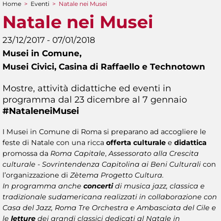
Home
>
Eventi
>
Natale nei Musei
Tu sei qui
Natale nei Musei
23/12/2017 - 07/01/2018
Musei in Comune,
Musei Civici, Casina di Raffaello e Technotown
Mostre, attività didattiche ed eventi in
programma dal 23 dicembre al 7 gennaio
#NataleneiMusei​
I Musei in Comune di Roma si preparano ad accogliere le
feste di Natale con una ricca
offerta culturale
e
didattica
promossa da
Roma Capitale
,
Assessorato alla Crescita
culturale - Sovrintendenza Capitolina ai Beni Culturali
con
l’organizzazione di
Zètema Progetto Cultura.
In programma anche
concerti
di musica jazz, classica e
tradizionale sudamericana realizzati in collaborazione con
Casa del Jazz, Roma Tre Orchestra e Ambasciata del Cile e
le
letture
dei grandi classici dedicati al Natale in