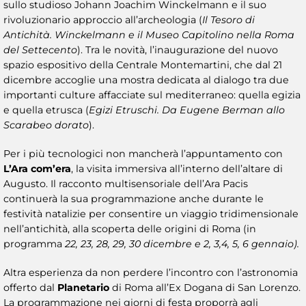
sullo studioso Johann Joachim Winckelmann e il suo
rivoluzionario approccio all’archeologia (
Il Tesoro di
Antichità. Winckelmann e il Museo Capitolino nella Roma
del Settecento
). Tra le novità, l’inaugurazione del nuovo
spazio espositivo della Centrale Montemartini, che dal 21
dicembre accoglie una mostra dedicata al dialogo tra due
importanti culture affacciate sul mediterraneo: quella egizia
e quella etrusca (
Egizi Etruschi. Da Eugene Berman allo
Scarabeo dorato
).
Per i più tecnologici non mancherà l’appuntamento con
L’Ara com’era
, la visita immersiva all’interno dell’altare di
Augusto. Il racconto multisensoriale dell’Ara Pacis
continuerà la sua programmazione anche durante le
festività natalizie per consentire un viaggio tridimensionale
nell’antichità, alla scoperta delle origini di Roma (in
programma
22, 23, 28, 29, 30 dicembre e 2, 3,4, 5, 6 gennaio).
Altra esperienza da non perdere l’incontro con l’astronomia
offerto dal
Planetario
di Roma all’Ex Dogana di San Lorenzo.
La programmazione nei giorni di festa proporrà agli