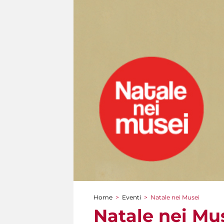
Home
>
Eventi
>
Natale nei Musei
Tu sei qui
Natale nei Mu