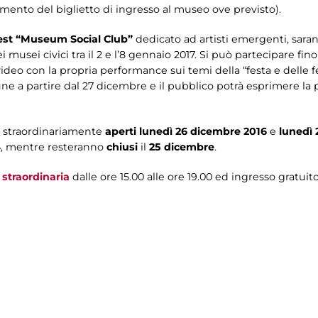
ento del biglietto di ingresso al museo ove previsto).
st “Museum Social Club”
dedicato ad artisti emergenti, saran
musei civici tra il 2 e l’8 gennaio 2017. Si può partecipare fi
deo con la propria performance sui temi della “festa e delle fes
 a partire dal 27 dicembre e il pubblico potrà esprimere la pr
o straordinariamente
aperti lunedì 26 dicembre 2016
e
lunedì 
4
, mentre resteranno
chiusi
il
25 dicembre
.
 straordinaria
dalle ore 15.00 alle ore 19.00 ed ingresso gratuit