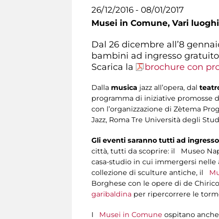
26/12/2016 - 08/01/2017
Musei in Comune,
Vari luoghi
Dal 26 dicembre all’8 gennaio
bambini ad ingresso gratuit
Scarica la
brochure con p
Dalla
musica
jazz all’opera, dal
teat
programma di iniziative promosse da 
con l’organizzazione di Zètema Proge
Jazz, Roma Tre Università degli Stud
Gli eventi saranno tutti ad ingress
città, tutti da scoprire: il Museo Na
casa-studio in cui immergersi nelle 
collezione di sculture antiche, il
Mu
Borghese con le opere di de Chirico
garibaldina
per ripercorrere le torm
I
Musei in Comune
ospitano anch