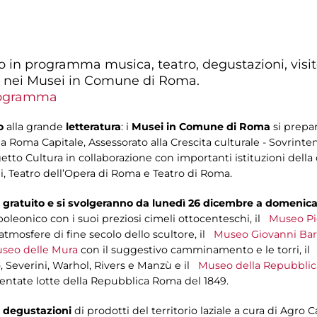
 in programma musica, teatro, degustazioni, visite
o nei Musei in Comune di Roma.
rogramma
ro
alla grande
letteratura
: i
Musei in Comune di Roma
si prepar
Roma Capitale, Assessorato alla Crescita culturale - Sovrinten
tto Cultura in collaborazione con importanti istituzioni della 
i, Teatro dell’Opera di Roma e Teatro di Roma.
o gratuito e si svolgeranno da lunedì 26 dicembre a domenica
poleonico con i suoi preziosi cimeli ottocenteschi, il
Museo Pi
atmosfere di fine secolo dello scultore, il
Museo Giovanni Bar
seo delle Mura
con il suggestivo camminamento e le torri, i
, Severini, Warhol, Rivers e Manzù e il
Museo della Repubbli
entate lotte della Repubblica Roma del 1849.
e
degustazioni
di prodotti del territorio laziale a cura di Agro