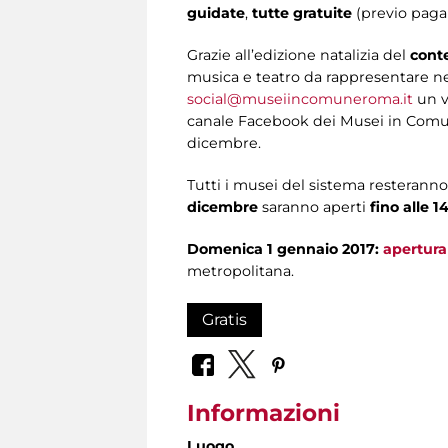
guidate
,
tutte gratuite
(previo pagam
Grazie all’edizione natalizia del
conte
musica e teatro da rappresentare nei 
social@museiincomuneroma.it
un vi
canale Facebook dei Musei in Comune
dicembre.
Tutti i musei del sistema resterann
dicembre
saranno aperti
fino alle 1
Domenica 1 gennaio 2017:
apertura
metropolitana.
Gratis
Informazioni
Luogo