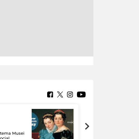
Google Arts &
Culture: 15 musei
istema Musei
si raccontano
ocial
grazie alla