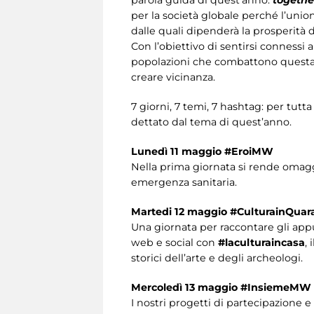
per la società globale perché l’union
dalle quali dipenderà la prosperità d
Con l’obiettivo di sentirsi connessi
popolazioni che combattono questa e
creare vicinanza.
7 giorni, 7 temi, 7 hashtag: per tut
dettato dal tema di quest’anno.
Lunedì 11 maggio
#EroiMW
Nella prima giornata si rende omaggi
emergenza sanitaria.
Martedi 12 maggio #CulturainQu
Una giornata per raccontare gli ap
web e social con
#laculturaincasa
,
storici dell’arte e degli archeologi.
Mercoledì 13 maggio #InsiemeMW
I nostri progetti di partecipazione e