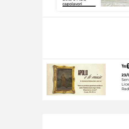
capolavori
23/
Sent
Lic
Rad