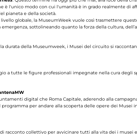
e è l'unico modo con cui l'umanità è in grado realmente di affr
el pianeta e della società.
 a livello globale, la MuseumWeek vuole così trasmettere ques
mergenza, sottolineando quanto la forza della cultura, dell’ar
ta la durata della Museumweek, i Musei del circuito si racconta
o a tutte le figure professionali impegnate nella cura degli 
arantenaMW
puntamenti digital che Roma Capitale, aderendo alla campagn
 il programma per andare alla scoperta delle opere dei Musei i
 di racconto collettivo per avvicinare tutti alla vita dei i muse