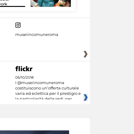
work
tecnologia
museiincomuneroma
06/10/2018
I @museiincomuneroma
costituiscono un’offerta culturale
varia ed eclettica per il prestigio e
la particolarità delle sedi, per