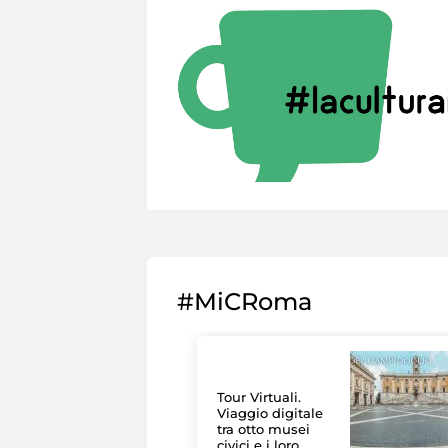
#MiCRoma
Tour Virtuali.
Viaggio digitale
tra otto musei
civici e i loro