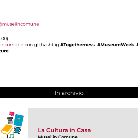
@museiincomune
9.00)
incomune
con gli hashtag
#Togetherness
#MuseumWeek
ure
In archivio
La Cultura in Casa
Musei in Comune