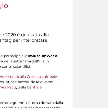
gio
one 2020 è dedicata alla
hashtag per interpretare
ne
partecipa alla
#MuseumWeek
, il
 nella settimana dall’11 al 17
entri scientifici.
Assessorato alla Crescita culturale
-
count che racchiude le diverse
’Ara Pacis
, dalla
Centrale
e forme seguendo il tema dettato dalla
si sanitaria, un valore fondamentale