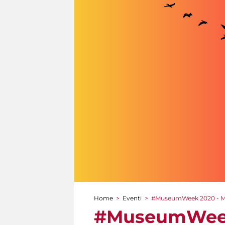
Home
>
Eventi
>
#MuseumWeek 2020 - M
Tu sei qui
#MuseumWeek