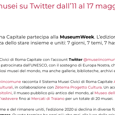
usei su Twitter dall’11 al 17 mag
ma Capitale partecipa alla
MuseumWeek
. L’edizi
za dello stare insieme e uniti: 7 giorni, 7 temi, 7 
ivici di Roma Capitale con l’account
Twitter
@museiincomu
e patrocinata dall’UNESCO, con il sostegno di Europa Nostra, che
osi musei del mondo, ma anche gallerie, biblioteche, archivi e c
iincomune
racconta il Sistema Musei Civici di Roma Capitale
lturali
, in collaborazione con
Zètema Progetto Cultura
. Un ac
itolini
, il museo pubblico più antico del mondo, al
Museo dell
rastevere
fino ai
Mercati di Traiano
per un totale di 20 musei.
ieme e del rimanere uniti, l’edizione 2020 si declina in divers
rness
. Questo termine ha oggi più che mai, alla luce della cri