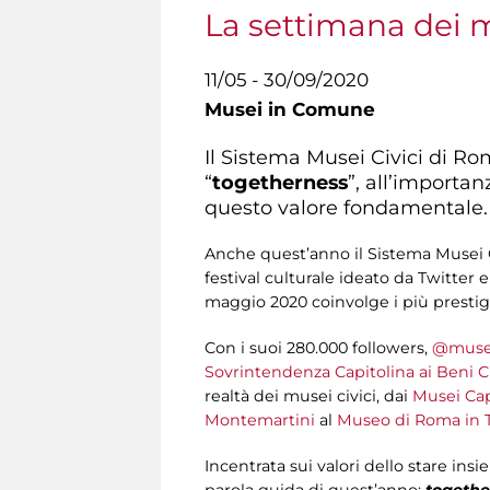
La settimana dei m
11/05 - 30/09/2020
Musei in Comune
Il Sistema Musei Civici di Ro
“
togetherness
”, all’importan
questo valore fondamentale.
Anche quest’anno il Sistema Musei C
festival culturale ideato da Twitter 
maggio 2020 coinvolge i più prestigi
Con i suoi 280.000 followers,
@muse
Sovrintendenza Capitolina ai Beni Cu
realtà dei musei civici, dai
Musei Cap
Montemartini
al
Museo di Roma in T
Incentrata sui valori dello stare ins
parola guida di quest’anno:
togethe