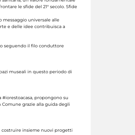
ontare le sfide del 21° secolo. Sfide
to messaggio universale alle
te e delle idee contribuisca a
no seguendo il filo conduttore
spazi museali in questo periodo di
a #iorestoacasa, propongono su
n Comune grazie alla guida degli
i e costruire insieme nuovi progetti