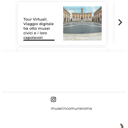
Tour Virtuali.
Viaggio digitale
tra otto musei
civici e i loro
Le 
capolavori
Sis
#DiscoverMiC
museiincomuneroma