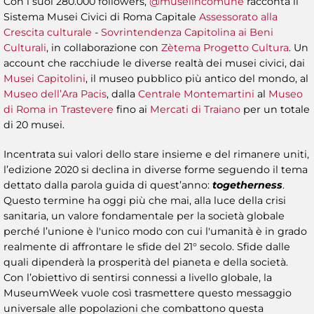
Con i suoi 280.000 followers,
@museiincomune
racconta il
Sistema Musei Civici di Roma Capitale
Assessorato alla
Crescita culturale
-
Sovrintendenza Capitolina ai Beni
Culturali
, in collaborazione con
Zètema Progetto Cultura
. Un
account che racchiude le diverse realtà dei musei civici, dai
Musei Capitolini
, il museo pubblico più antico del mondo, al
Museo dell’Ara Pacis
, dalla
Centrale Montemartini
al
Museo
di Roma in Trastevere
fino ai
Mercati di Traiano
per un totale
di 20 musei.
Incentrata sui valori dello stare insieme e del rimanere uniti,
l’edizione 2020 si declina in diverse forme seguendo il tema
dettato dalla parola guida di quest’anno:
togetherness
.
Questo termine ha oggi più che mai, alla luce della crisi
sanitaria, un valore fondamentale per la società globale
perché l’unione è l'unico modo con cui l'umanità è in grado
realmente di affrontare le sfide del 21° secolo. Sfide dalle
quali dipenderà la prosperità del pianeta e della società.
Con l’obiettivo di sentirsi connessi a livello globale, la
MuseumWeek vuole così trasmettere questo messaggio
universale alle popolazioni che combattono questa