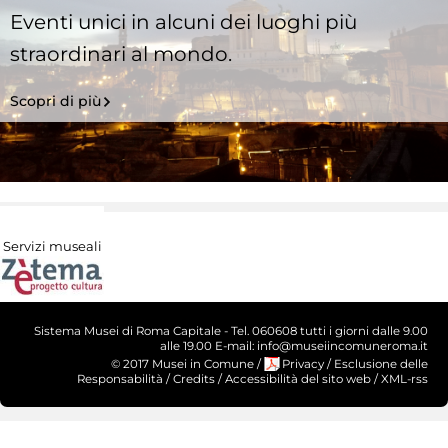
Eventi unici in alcuni dei luoghi più
straordinari al mondo.
Scopri di più
Servizi museali
Sistema Musei di Roma Capitale - Tel. 060608 tutti i giorni dalle 9.00
alle 19.00 E-mail: info@museiincomuneroma.it
© 2017 Musei in Comune
/
Privacy
/
Esclusione delle
Responsabilità
/
Credits
/
Accessibilità del sito web
/
XML-rss