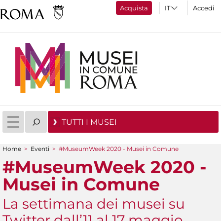
Acquista
Accedi
TUTTI I MUSEI
Home
>
Eventi
>
#MuseumWeek 2020 - Musei in Comune
Tu sei qui
#MuseumWeek 2020 -
Musei in Comune
La settimana dei musei su
Twitter dall’11 al 17 maggio