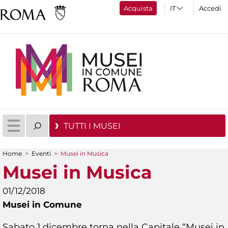
Acquista
Accedi
TUTTI I MUSEI
Home
>
Eventi
>
Musei in Musica
Tu sei qui
Musei in Musica
01/12/2018
Musei in Comune
Sabato 1 dicembre torna nella Capitale “Musei in