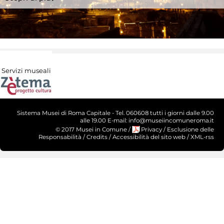
Servizi museali
Sistema Musei di Roma Capitale - Tel. 060608 tutti i giorni dalle 9.00
alle 19.00 E-mail: info@museiincomuneroma.it
© 2017 Musei in Comune
/
Privacy
/
Esclusione delle
Responsabilità
/
Credits
/
Accessibilità del sito web
/
XML-rss