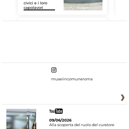
civici e i loro
Le 
capolavori
Sis
#DiscoverMiC
museiincomuneroma
09/06/2026
Alla scoperta del ruolo del curatore