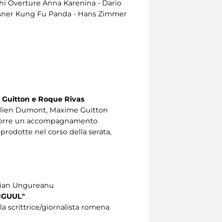
shi Overture Anna Karenina - Dario
isner Kung Fu Panda - Hans Zimmer
e Guitton e Roque Rivas
urélien Dumont, Maxime Guitton
proporre un accompagnamento
prodotte nel corso della serata,
stian Ungureanu
IGUUL"
la scrittrice/giornalista romena