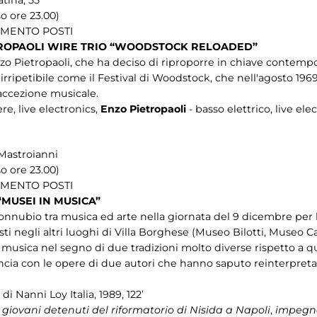
so ore 23.00)
IMENTO POSTI
ROPAOLI WIRE TRIO “WOODSTOCK RELOADED”
o Pietropaoli, che ha deciso di riproporre in chiave contempo
irripetibile come il Festival di Woodstock, che nell'agosto 196
 accezione musicale.
ere, live electronics,
Enzo Pietropaoli
- basso elettrico, live ele
Mastroianni
so ore 23.00)
IMENTO POSTI
MUSEI IN MUSICA”
onnubio tra musica ed arte nella giornata del 9 dicembre per l’
i negli altri luoghi di Villa Borghese (Museo Bilotti, Museo Ca
 musica nel segno di due tradizioni molto diverse rispetto a 
rancia con le opere di due autori che hanno saputo reinterpret
, di Nanni Loy Italia, 1989, 122’
ei giovani detenuti del riformatorio di Nisida a Napoli
,
impegnat