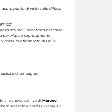
acuto punto di vista sulle difficili
7, 120’
enza scrupoli incontrato nel corso
ora per Marc è segretamente
icolas, l'ex fidanzato di Odile,
 musica e champagne.
ndo allo showcase live di
Moreno
libero. Per info e costi 06-69347261