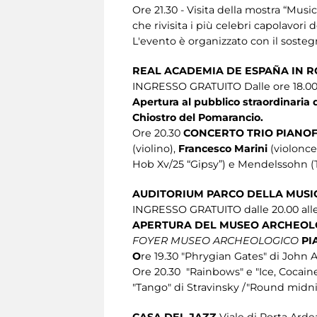
Ore 21.30 - Visita della mostra “Mus
che rivisita i più celebri capolavori 
L'evento è organizzato con il sosteg
REAL ACADEMIA DE ESPAÑA IN
INGRESSO GRATUITO Dalle ore 18.00 a
Apertura al pubblico straordinari
Chiostro del Pomarancio.
Ore 20.30
CONCERTO TRIO PIANOF
(violino),
Francesco Marini
(violonce
Hob Xv/25 “Gipsy”) e Mendelssohn (Tr
AUDITORIUM PARCO DELLA MUS
INGRESSO GRATUITO dalle 20.00 alle 
APERTURA DEL MUSEO ARCHEOLO
FOYER MUSEO ARCHEOLOGICO
PI
O
re 19.30 "Phrygian Gates" di John
Ore 20.30 "Rainbows" e "Ice, Cocaine
"Tango" di Stravinsky /"Round midn
CASA DEL JAZZ
Viale di Porta Arde