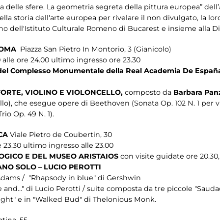
ica delle sfere. La geometria segreta della pittura europea” del
della storia dell'arte europea per rivelare il non divulgato, la 
no dell'Istituto Culturale Romeno di Bucarest e insieme alla D
 ROMA
Piazza San Pietro In Montorio, 3 (Gianicolo)
lle ore 24.00 ultimo ingresso ore 23.30
a del Complesso Monumentale della Real Academia De España
ORTE, VIOLINO E VIOLONCELLO,
composto da
Barbara Panz
llo), che esegue opere di Beethoven (Sonata Op. 102 N. 1 per v
io Op. 49 N. 1).
ICA
Viale Pietro de Coubertin, 30
23.30 ultimo ingresso alle 23.00
GICO E DEL MUSEO ARISTAIOS
con visite guidate ore 20.30, 
ANO SOLO – LUCIO PEROTTI
 Adams / "Rhapsody in blue" di Gershwin
 and…" di Lucio Perotti / suite composta da tre piccole "Sauda
ight" e in "Walked Bud" di Thelonious Monk.
atina, 55