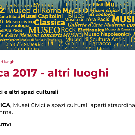
tri luoghi
a 2017 - altri luoghi
i e altri spazi culturali
SICA
, Musei Civici e spazi culturali aperti straord
amma.
ITIVI