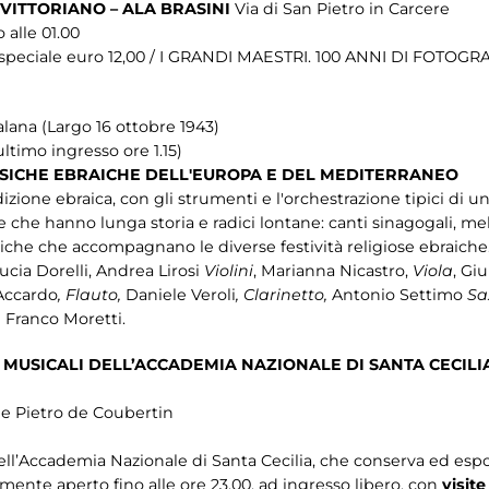
ITTORIANO – ALA BRASINI
Via di San Pietro in Carcere
 alle 01.00
peciale euro 12,00 / I GRANDI MAESTRI. 100 ANNI DI FOTOGRAFI
alana (Largo 16 ottobre 1943)
ultimo ingresso ore 1.15)
SICHE EBRAICHE DELL'EUROPA E DEL MEDITERRANEO
izione ebraica, con gli strumenti e l'orchestrazione tipici di 
 che hanno lunga storia e radici lontane: canti sinagogali, me
giche che accompagnano le diverse festività religiose ebraiche
Lucia Dorelli, Andrea Lirosi
Violini
, Marianna Nicastro,
Viola
, Gi
 Accardo
, Flauto,
Daniele Veroli
, Clarinetto,
Antonio Settimo
Sax
 Franco Moretti.
 MUSICALI DELL’ACCADEMIA NAZIONALE DI SANTA CECILI
le Pietro de Coubertin
ll’Accademia Nazionale di Santa Cecilia, che conserva ed espon
amente aperto fino alle ore 23.00, ad ingresso libero, con
visit