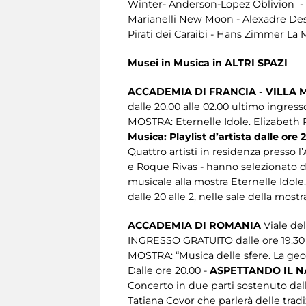
Winter- Anderson-Lopez Oblivion - A
Marianelli New Moon - Alexadre De
Pirati dei Caraibi - Hans Zimmer La 
Musei in Musica in ALTRI SPAZI
ACCADEMIA DI FRANCIA - VILLA 
dalle 20.00 alle 02.00 ultimo ingresso
MOSTRA: Eternelle Idole. Elizabeth 
Musica: Playlist d’artista dalle o
Quattro artisti in residenza presso
e Roque Rivas - hanno selezionato 
musicale alla mostra Eternelle Idole
dalle 20 alle 2, nelle sale della mostr
ACCADEMIA DI ROMANIA
Viale del
INGRESSO GRATUITO dalle ore 19.30 a
MOSTRA: “Musica delle sfere. La geo
Dalle ore 20.00 -
ASPETTANDO IL NA
Concerto in due parti sostenuto dalla
Tatiana Covor che parlerà delle trad