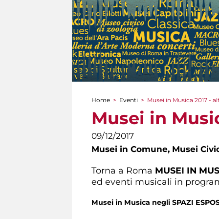
Home
>
Eventi
>
Musei in Musica 2017 - al
Tu sei qui
Musei in Music
09/12/2017
Musei in Comune,
Musei Civic
Torna a Roma
MUSEI IN MU
ed eventi musicali in progr
Musei in Musica negli SPAZI ESPOS