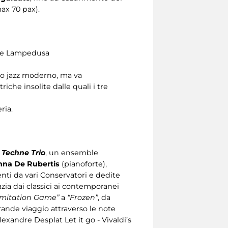
ax 70 pax).
one Lampedusa
rio jazz moderno, ma va
che insolite dalle quali i tre
ria.
à
Techne Trio
, un ensemble
nna De Rubertis
(pianoforte),
enti da vari Conservatori e dedite
zia dai classici ai contemporanei
Imitation Game”
a
“Frozen”
, da
rande viaggio attraverso le note
exandre Desplat Let it go - Vivaldi’s