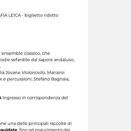
A LEICA - biglietto ridotto
un ensemble classico, che
lodie sefardite dal sapore andaluso,
.
ulia Jovane
Violoncello,
Mariano
 e percussioni
, Stefano Bagnaia,
A
Ingresso in corrispondenza del
e una delle principali raccolte di
e guidate
, fino ad esaurimento dei