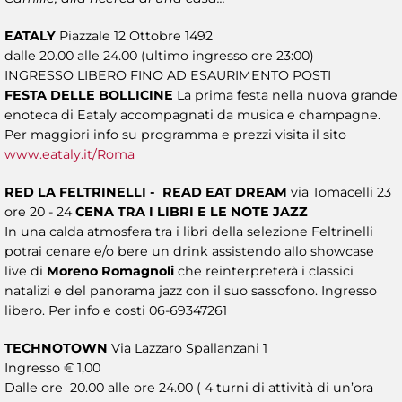
EATALY
Piazzale 12 Ottobre 1492
dalle 20.00 alle 24.00 (ultimo ingresso ore 23:00)
INGRESSO LIBERO FINO AD ESAURIMENTO POSTI
FESTA DELLE BOLLICINE
La prima festa nella nuova grande
enoteca di Eataly accompagnati da musica e champagne.
Per maggiori info su programma e prezzi visita il sito
www.eataly.it/Roma
RED LA FELTRINELLI - READ EAT DREAM
via Tomacelli 23
ore 20 - 24
CENA TRA I LIBRI E LE NOTE JAZZ
In una calda atmosfera tra i libri della selezione Feltrinelli
potrai cenare e/o bere un drink assistendo allo showcase
live di
Moreno Romagnoli
che reinterpreterà i classici
natalizi e del panorama jazz con il suo sassofono. Ingresso
libero. Per info e costi 06-69347261
TECHNOTOWN
Via Lazzaro Spallanzani 1
Ingresso € 1,00
Dalle ore 20.00 alle ore 24.00 ( 4 turni di attività di un’ora