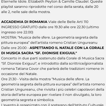
Eternelle Idole. Elizabeth Peyton & Camille Claudel. Queste
playlist saranno riprodotte nel corso della serata, dalle 20
alle 2, nelle sale della mostra.
ACCADEMIA DI ROMANIA
Viale delle Belle Arti 110
INGRESSO GRATUITO dalle ore 19.30 alle ore 22.30 (ultimo
ingresso ore 22.00)
MOSTRA: “Musica delle sfere. La geometria segreta della
pittura europea” dell’artista romeno Cristian Ungureanu
Dalle ore 20.00 -
ASPETTANDO IL NATALE CON LA CORALE
DI MUSICA SACRA "SF. DIONISIE EXIGUUL"
Concerto in due parti sostenuto dalla Corale di Musica Sacra
"Sf. Dionisie Exiguul", e introdotto dalla scrittrice/giornalista
romena Tatiana Covor che parlerà delle tradizioni romene in
occasione del Natale.
Ore 21.30 - Visita della mostra “Musica delle sfere. La
geometria segreta della pittura europea” dell’artista romeno
Cristian Ungureanu, che rivisita i più celebri capolavori della
storia dell'arte europea per rivelare il non divulgato, la loro
geometria segreta e simbolica.
L'evento è organizzato con il sostegno dell'Istituto Culturale