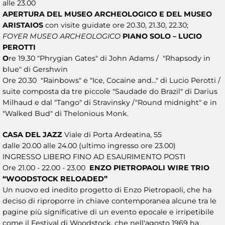
alle 23.00
APERTURA DEL MUSEO ARCHEOLOGICO E DEL MUSEO
ARISTAIOS
con visite guidate ore 20.30, 21.30, 22.30;
FOYER MUSEO ARCHEOLOGICO
PIANO SOLO – LUCIO
PEROTTI
O
re 19.30 "Phrygian Gates" di John Adams / "Rhapsody in
blue" di Gershwin
Ore 20.30 "Rainbows" e "Ice, Cocaine and…" di Lucio Perotti /
suite composta da tre piccole "Saudade do Brazil" di Darius
Milhaud e dal "Tango" di Stravinsky /"Round midnight" e in
"Walked Bud" di Thelonious Monk.
CASA DEL JAZZ
Viale di Porta Ardeatina, 55
dalle 20.00 alle 24.00 (ultimo ingresso ore 23.00)
INGRESSO LIBERO FINO AD ESAURIMENTO POSTI
Ore 21.00 - 22.00 - 23.00
ENZO PIETROPAOLI WIRE TRIO
“WOODSTOCK RELOADED”
Un nuovo ed inedito progetto di Enzo Pietropaoli, che ha
deciso di riproporre in chiave contemporanea alcune tra le
pagine più significative di un evento epocale e irripetibile
come il Festival di Woodstock, che nell'agosto 1969 ha