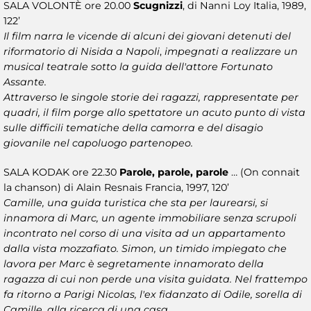
SALA VOLONTÈ ore 20.00
Scugnizzi
, di Nanni Loy Italia, 1989,
122’
Il film narra le vicende di alcuni dei giovani detenuti del
riformatorio di Nisida a Napoli
,
impegnati a realizzare un
musical teatrale sotto la guida dell'attore Fortunato
Assante.
Attraverso le singole storie dei ragazzi, rappresentate per
quadri, il film porge allo spettatore un acuto punto di vista
sulle difficili tematiche della camorra e del disagio
giovanile nel capoluogo partenopeo.
SALA KODAK ore 22.30
Parole, parole, parole
… (On connait
la chanson) di Alain Resnais Francia, 1997, 120’
Camille, una guida turistica che sta per laurearsi, si
innamora di Marc, un agente immobiliare senza scrupoli
incontrato nel corso di una visita ad un appartamento
dalla vista mozzafiato. Simon, un timido impiegato che
lavora per Marc è segretamente innamorato della
ragazza di cui non perde una visita guidata. Nel frattempo
fa ritorno a Parigi Nicolas, l'ex fidanzato di Odile, sorella di
Camille, alla ricerca di una casa...