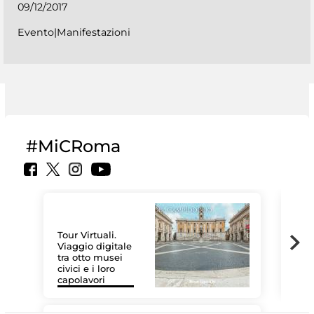
09/12/2017
Evento|Manifestazioni
#MiCRoma
Tour Virtuali.
Viaggio digitale
tra otto musei
civici e i loro
Le 
capolavori
Sis