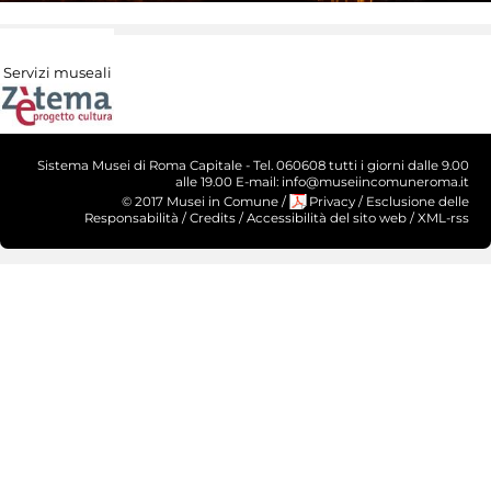
Servizi museali
Sistema Musei di Roma Capitale - Tel. 060608 tutti i giorni dalle 9.00
alle 19.00 E-mail: info@museiincomuneroma.it
© 2017 Musei in Comune
/
Privacy
/
Esclusione delle
Responsabilità
/
Credits
/
Accessibilità del sito web
/
XML-rss