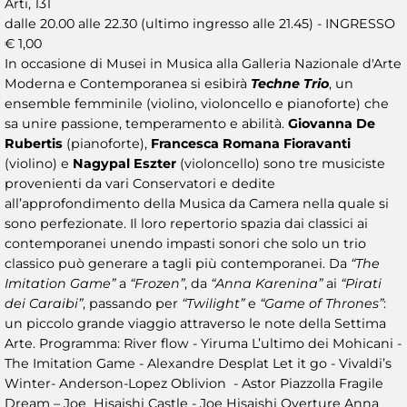
Arti, 131
dalle 20.00 alle 22.30 (ultimo ingresso alle 21.45) - INGRESSO
€ 1,00
In occasione di Musei in Musica alla Galleria Nazionale d'Arte
Moderna e Contemporanea si esibirà
Techne Trio
, un
ensemble femminile (violino, violoncello e pianoforte) che
sa unire passione, temperamento e abilità.
Giovanna De
Rubertis
(pianoforte),
Francesca Romana Fioravanti
(violino) e
Nagypal Eszter
(violoncello) sono tre musiciste
provenienti da vari Conservatori e dedite
all’approfondimento della Musica da Camera nella quale si
sono perfezionate. Il loro repertorio spazia dai classici ai
contemporanei unendo impasti sonori che solo un trio
classico può generare a tagli più contemporanei. Da
“The
Imitation Game”
a
“Frozen”
, da
“Anna Karenina”
ai
“Pirati
dei Caraibi”
, passando per
“Twilight”
e
“Game of Thrones”
:
un piccolo grande viaggio attraverso le note della Settima
Arte. Programma: River flow - Yiruma L’ultimo dei Mohicani -
The Imitation Game - Alexandre Desplat Let it go - Vivaldi’s
Winter- Anderson-Lopez Oblivion - Astor Piazzolla Fragile
Dream – Joe Hisaishi Castle - Joe Hisaishi Overture Anna