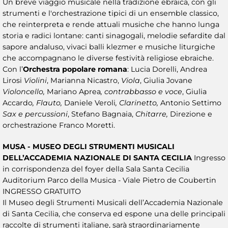
Un breve viaggio musicale nella tradizione ebraica, con gli
strumenti e l'orchestrazione tipici di un ensemble classico,
che reinterpreta e rende attuali musiche che hanno lunga
storia e radici lontane: canti sinagogali, melodie sefardite dal
sapore andaluso, vivaci balli klezmer e musiche liturgiche
che accompagnano le diverse festività religiose ebraiche.
Con l’
Orchestra popolare romana
: Lucia Dorelli, Andrea
Lirosi
Violini
, Marianna Nicastro,
Viola
, Giulia Jovane
Violoncello,
Mariano Aprea
, contrabbasso e voce
, Giulia
Accardo
, Flauto,
Daniele Veroli
, Clarinetto,
Antonio Settimo
Sax e percussioni
, Stefano Bagnaia,
Chitarre,
Direzione e
orchestrazione Franco Moretti.
MUSA - MUSEO DEGLI STRUMENTI MUSICALI
DELL’ACCADEMIA NAZIONALE DI SANTA CECILIA
Ingresso
in corrispondenza del foyer della Sala Santa Cecilia
Auditorium Parco della Musica - Viale Pietro de Coubertin
INGRESSO GRATUITO
Il Museo degli Strumenti Musicali dell’Accademia Nazionale
di Santa Cecilia, che conserva ed espone una delle principali
raccolte di strumenti italiane, sarà straordinariamente