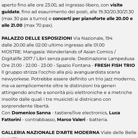
aperto fino alle ore 23.00, ad ingresso libero, con
visite
guidate
, fino ad esaurimento dei posti, alle 19.30/20.30/21.30
(max 30 pax a turno) e
concerti per pianoforte alle 20.00 e
alle 21.00
(max 70 pax).
PALAZZO DELLE ESPOSIZIONI
Via Nazionale, 194
dalle 20.00 alle 02.00 ultimo ingresso alle 01.00
MOSTRE: Mangasia: Wonderlands of Asian Comics /
Digitalife 2017 / Libri senza parole. Destinazione Lampedusa
Ore 21.00 - 22.00 - 23.00 - Spazio Fontana -
FRESH FISH TRIO
Il gruppo strizza l’occhio alla più avanguardista scena
newyorkese. Potrebbe essere definito un trio jazz moderno,
ma va semplicemente oltre le distinzioni tra generi
attingendo anche a sonorità più elettroniche e a metriche
insolite dalle quali i tre musicisti si districano con
sorprendente libertà.
Con
Domenico Sanna
- tastiere/live electronics,
Luca
Fattorini
- contrabbasso,
Marco Valeri
- batteria.
GALLERIA NAZIONALE D'ARTE MODERNA
Viale delle Belle