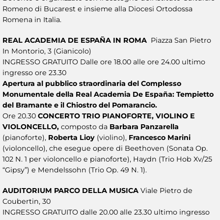
Romeno di Bucarest e insieme alla Diocesi Ortodossa
Romena in Italia.
REAL ACADEMIA DE ESPAÑA IN ROMA
Piazza San Pietro
In Montorio, 3 (Gianicolo)
INGRESSO GRATUITO Dalle ore 18.00 alle ore 24.00 ultimo
ingresso ore 23.30
Apertura al pubblico straordinaria del Complesso
Monumentale della Real Academia De España: Tempietto
del Bramante e il Chiostro del Pomarancio.
Ore 20.30
CONCERTO TRIO PIANOFORTE, VIOLINO E
VIOLONCELLO,
composto da
Barbara Panzarella
(pianoforte),
Roberta Lioy
(violino),
Francesco Marini
(violoncello), che esegue opere di Beethoven (Sonata Op.
102 N. 1 per violoncello e pianoforte), Haydn (Trio Hob Xv/25
“Gipsy”) e Mendelssohn (Trio Op. 49 N. 1).
AUDITORIUM PARCO DELLA MUSICA
Viale Pietro de
Coubertin, 30
INGRESSO GRATUITO dalle 20.00 alle 23.30 ultimo ingresso