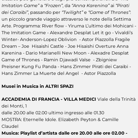
Imitation Game”
a
“Frozen”
, da
“Anna Karenina”
ai
“Pirati
dei Caraibi”
, passando per
“Twilight”
e
“Game of Thrones”
:
un piccolo grande viaggio attraverso le note della Settima
Arte. Programma: River flow - Yiruma L’ultimo dei Mohicani -
The Imitation Game - Alexandre Desplat Let it go - Vivaldi’s
Winter- Anderson-Lopez Oblivion - Astor Piazzolla Fragile
Dream – Joe Hisaishi Castle - Joe Hisaishi Overture Anna
Karenina - Dario Marianelli New Moon - Alexadre Desplat
Game of Thrones - Ramin Djawadi Valse - Zbigniew
Preisner Kung Fu Panda - Hans Zimmer Pirati dei Caraibi -
Hans Zimmer La Muerte del Angel - Astor Piazzolla
Musei in Musica in ALTRI SPAZI
ACCADEMIA DI FRANCIA - VILLA MEDICI
Viale della Trinità
dei Monti, 1
dalle 20.00 alle 02.00 ultimo ingresso alle 01.30
MOSTRA: Eternelle Idole. Elizabeth Peyton & Camille
Claudel
Musica: Playlist d’artista dalle ore 20.00 alle ore 02.00 -