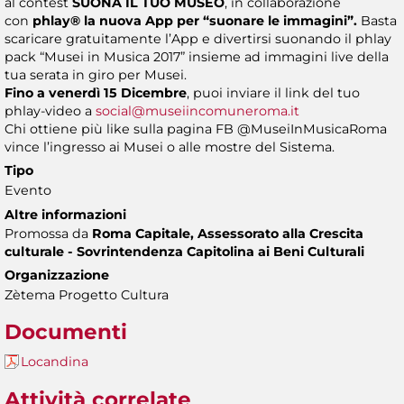
al contest
SUONA IL TUO MUSEO
, in collaborazione
con
phlay®
la nuova App per “suonare le immagini”.
Basta
scaricare gratuitamente l’App e divertirsi suonando il phlay
pack “Musei in Musica 2017” insieme ad immagini live della
tua serata in giro per Musei.
Fino a venerdì 15 Dicembre
, puoi inviare il link del tuo
phlay-video a
social@museiincomuneroma.it
Chi ottiene più like sulla pagina FB @MuseiInMusicaRoma
vince l’ingresso ai Musei o alle mostre del Sistema.
Tipo
Evento
Altre informazioni
Promossa da
Roma Capitale, Assessorato alla Crescita
culturale - Sovrintendenza Capitolina ai Beni Culturali
Organizzazione
Zètema Progetto Cultura
Documenti
Locandina
Attività correlate