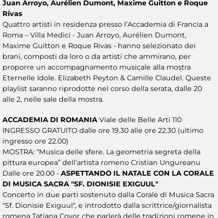
Juan Arroyo, Aurélien Dumont, Maxime Guitton e Roque
Rivas
Quattro artisti in residenza presso l’Accademia di Francia a
Roma – Villa Medici - Juan Arroyo, Aurélien Dumont,
Maxime Guitton e Roque Rivas - hanno selezionato dei
brani, composti da loro o da artisti che ammirano, per
proporre un accompagnamento musicale alla mostra
Eternelle Idole. Elizabeth Peyton & Camille Claudel. Queste
playlist saranno riprodotte nel corso della serata, dalle 20
alle 2, nelle sale della mostra.
ACCADEMIA DI ROMANIA
Viale delle Belle Arti 110
INGRESSO GRATUITO dalle ore 19.30 alle ore 22.30 (ultimo
ingresso ore 22.00)
MOSTRA: “Musica delle sfere. La geometria segreta della
pittura europea” dell’artista romeno Cristian Ungureanu
Dalle ore 20.00 -
ASPETTANDO IL NATALE CON LA CORALE
DI MUSICA SACRA "SF. DIONISIE EXIGUUL"
Concerto in due parti sostenuto dalla Corale di Musica Sacra
"Sf. Dionisie Exiguul", e introdotto dalla scrittrice/giornalista
romena Tatiana Covor che parlerà delle tradizioni romene in