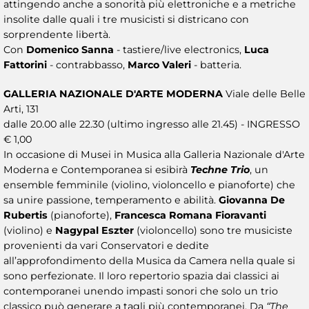
attingendo anche a sonorità più elettroniche e a metriche
insolite dalle quali i tre musicisti si districano con
sorprendente libertà.
Con
Domenico Sanna
- tastiere/live electronics,
Luca
Fattorini
- contrabbasso,
Marco Valeri
- batteria.
GALLERIA NAZIONALE D'ARTE MODERNA
Viale delle Belle
Arti, 131
dalle 20.00 alle 22.30 (ultimo ingresso alle 21.45) - INGRESSO
€ 1,00
In occasione di Musei in Musica alla Galleria Nazionale d'Arte
Moderna e Contemporanea si esibirà
Techne Trio
, un
ensemble femminile (violino, violoncello e pianoforte) che
sa unire passione, temperamento e abilità.
Giovanna De
Rubertis
(pianoforte),
Francesca Romana Fioravanti
(violino) e
Nagypal Eszter
(violoncello) sono tre musiciste
provenienti da vari Conservatori e dedite
all’approfondimento della Musica da Camera nella quale si
sono perfezionate. Il loro repertorio spazia dai classici ai
contemporanei unendo impasti sonori che solo un trio
classico può generare a tagli più contemporanei. Da
“The