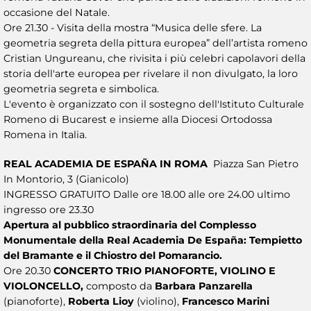
occasione del Natale.
Ore 21.30 - Visita della mostra “Musica delle sfere. La
geometria segreta della pittura europea” dell’artista romeno
Cristian Ungureanu, che rivisita i più celebri capolavori della
storia dell'arte europea per rivelare il non divulgato, la loro
geometria segreta e simbolica.
L'evento è organizzato con il sostegno dell'Istituto Culturale
Romeno di Bucarest e insieme alla Diocesi Ortodossa
Romena in Italia.
REAL ACADEMIA DE ESPAÑA IN ROMA
Piazza San Pietro
In Montorio, 3 (Gianicolo)
INGRESSO GRATUITO Dalle ore 18.00 alle ore 24.00 ultimo
ingresso ore 23.30
Apertura al pubblico straordinaria del Complesso
Monumentale della Real Academia De España: Tempietto
del Bramante e il Chiostro del Pomarancio.
Ore 20.30
CONCERTO TRIO PIANOFORTE, VIOLINO E
VIOLONCELLO,
composto da
Barbara Panzarella
(pianoforte),
Roberta Lioy
(violino),
Francesco Marini