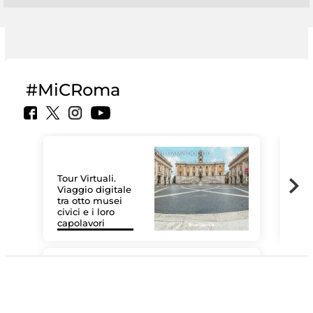
#MiCRoma
Tour Virtuali.
Viaggio digitale
tra otto musei
civici e i loro
Le 
capolavori
Sis