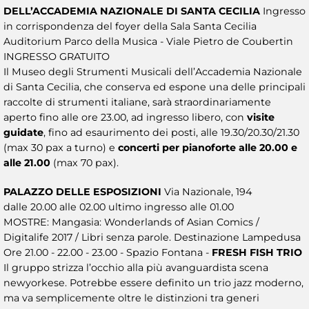
DELL’ACCADEMIA NAZIONALE DI SANTA CECILIA
Ingresso
in corrispondenza del foyer della Sala Santa Cecilia
Auditorium Parco della Musica - Viale Pietro de Coubertin
INGRESSO GRATUITO
Il Museo degli Strumenti Musicali dell’Accademia Nazionale
di Santa Cecilia, che conserva ed espone una delle principali
raccolte di strumenti italiane, sarà straordinariamente
aperto fino alle ore 23.00, ad ingresso libero, con
visite
guidate
, fino ad esaurimento dei posti, alle 19.30/20.30/21.30
(max 30 pax a turno) e
concerti per pianoforte alle 20.00 e
alle 21.00
(max 70 pax).
PALAZZO DELLE ESPOSIZIONI
Via Nazionale, 194
dalle 20.00 alle 02.00 ultimo ingresso alle 01.00
MOSTRE: Mangasia: Wonderlands of Asian Comics /
Digitalife 2017 / Libri senza parole. Destinazione Lampedusa
Ore 21.00 - 22.00 - 23.00 - Spazio Fontana -
FRESH FISH TRIO
Il gruppo strizza l’occhio alla più avanguardista scena
newyorkese. Potrebbe essere definito un trio jazz moderno,
ma va semplicemente oltre le distinzioni tra generi