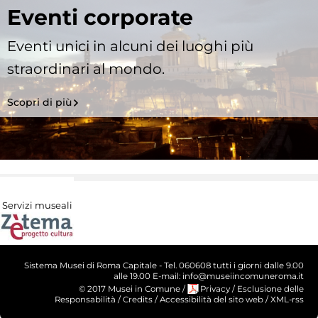
Eventi corporate
Eventi unici in alcuni dei luoghi più
straordinari al mondo.
Scopri di più
Servizi museali
Sistema Musei di Roma Capitale - Tel. 060608 tutti i giorni dalle 9.00
alle 19.00 E-mail: info@museiincomuneroma.it
© 2017 Musei in Comune
/
Privacy
/
Esclusione delle
Responsabilità
/
Credits
/
Accessibilità del sito web
/
XML-rss