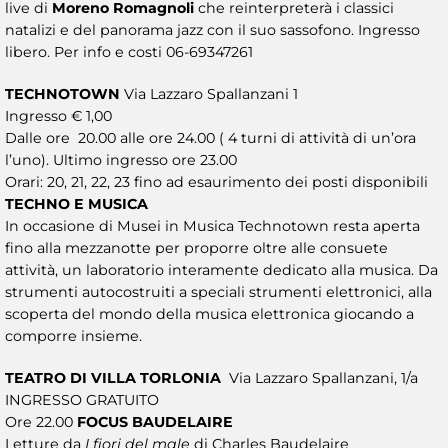
live di
Moreno Romagnoli
che reinterpreterà i classici
natalizi e del panorama jazz con il suo sassofono. Ingresso
libero. Per info e costi 06-69347261
TECHNOTOWN
Via Lazzaro Spallanzani 1
Ingresso € 1,00
Dalle ore 20.00 alle ore 24.00 ( 4 turni di attività di un’ora
l’uno). Ultimo ingresso ore 23.00
Orari: 20, 21, 22, 23 fino ad esaurimento dei posti disponibili
TECHNO E MUSICA
In occasione di Musei in Musica Technotown resta aperta
fino alla mezzanotte per proporre oltre alle consuete
attività, un laboratorio interamente dedicato alla musica. Da
strumenti autocostruiti a speciali strumenti elettronici, alla
scoperta del mondo della musica elettronica giocando a
comporre insieme.
TEATRO DI VILLA TORLONIA
Via Lazzaro Spallanzani, 1/a
INGRESSO GRATUITO
Ore 22.00
FOCUS BAUDELAIRE
Letture da
I fiori del male
di Charles Baudelaire