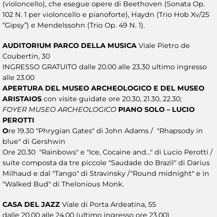
(violoncello), che esegue opere di Beethoven (Sonata Op.
102 N. 1 per violoncello e pianoforte), Haydn (Trio Hob Xv/25
“Gipsy”) e Mendelssohn (Trio Op. 49 N. 1).
AUDITORIUM PARCO DELLA MUSICA
Viale Pietro de
Coubertin, 30
INGRESSO GRATUITO dalle 20.00 alle 23.30 ultimo ingresso
alle 23.00
APERTURA DEL MUSEO ARCHEOLOGICO E DEL MUSEO
ARISTAIOS
con visite guidate ore 20.30, 21.30, 22.30;
FOYER MUSEO ARCHEOLOGICO
PIANO SOLO – LUCIO
PEROTTI
O
re 19.30 "Phrygian Gates" di John Adams / "Rhapsody in
blue" di Gershwin
Ore 20.30 "Rainbows" e "Ice, Cocaine and…" di Lucio Perotti /
suite composta da tre piccole "Saudade do Brazil" di Darius
Milhaud e dal "Tango" di Stravinsky /"Round midnight" e in
"Walked Bud" di Thelonious Monk.
CASA DEL JAZZ
Viale di Porta Ardeatina, 55
dalle 20.00 alle 24.00 (ultimo ingresso ore 23.00)