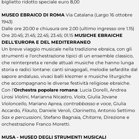
biglietto ridotto speciale euro 8,00
MUSEO EBRAICO DI ROMA
Via Catalana (Largo 16 ottobre
1943)
Dalle ore 20.00 e chiusura ore 2.00 (ultimo ingresso ore 1.15)
Ore 20.45; 21.45; 22.45; 23.45; 01.15
MUSICHE EBRAICHE
DELL'EUROPA E DEL MEDITERRANEO
Un breve viaggio musicale nella tradizione ebraica, con gli
strumenti e l'orchestrazione tipici di un ensemble classico,
che reinterpreta e rende attuali musiche che hanno lunga
storia e radici lontane: canti sinagogali, melodie sefardite dal
sapore andaluso, vivaci balli klezmer e musiche liturgiche
che accompagnano le diverse festività religiose ebraiche.
Con l’
Orchestra popolare romana
: Lucia Dorelli, Andrea
Lirosi
Violini
, Marianna Nicastro,
Viola
, Giulia Jovane
Violoncello,
Mariano Aprea
, contrabbasso e voce
, Giulia
Accardo
, Flauto,
Daniele Veroli
, Clarinetto,
Antonio Settimo
Sax e percussioni
, Stefano Bagnaia,
Chitarre,
Direzione e
orchestrazione Franco Moretti.
MUSA - MUSEO DEGLI STRUMENTI MUSICALI