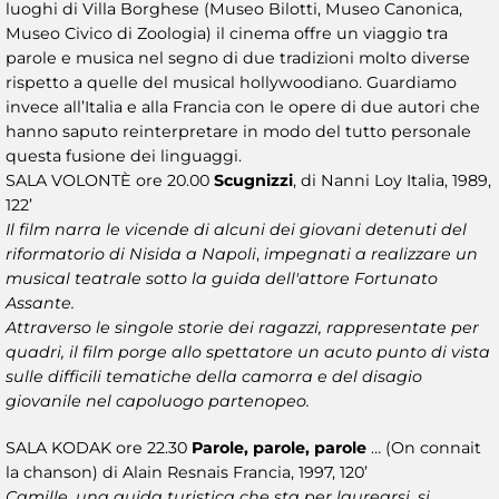
luoghi di Villa Borghese (Museo Bilotti, Museo Canonica,
Museo Civico di Zoologia) il cinema offre un viaggio tra
parole e musica nel segno di due tradizioni molto diverse
rispetto a quelle del musical hollywoodiano. Guardiamo
invece all’Italia e alla Francia con le opere di due autori che
hanno saputo reinterpretare in modo del tutto personale
questa fusione dei linguaggi.
SALA VOLONTÈ ore 20.00
Scugnizzi
, di Nanni Loy Italia, 1989,
122’
Il film narra le vicende di alcuni dei giovani detenuti del
riformatorio di Nisida a Napoli
,
impegnati a realizzare un
musical teatrale sotto la guida dell'attore Fortunato
Assante.
Attraverso le singole storie dei ragazzi, rappresentate per
quadri, il film porge allo spettatore un acuto punto di vista
sulle difficili tematiche della camorra e del disagio
giovanile nel capoluogo partenopeo.
SALA KODAK ore 22.30
Parole, parole, parole
… (On connait
la chanson) di Alain Resnais Francia, 1997, 120’
Camille, una guida turistica che sta per laurearsi, si