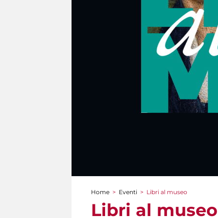
Home
>
Eventi
>
Libri al museo
Tu sei qui
Libri al museo