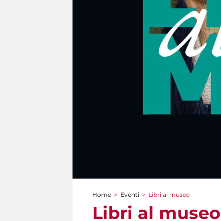
Home
>
Eventi
>
Libri al museo
Tu sei qui
Libri al museo