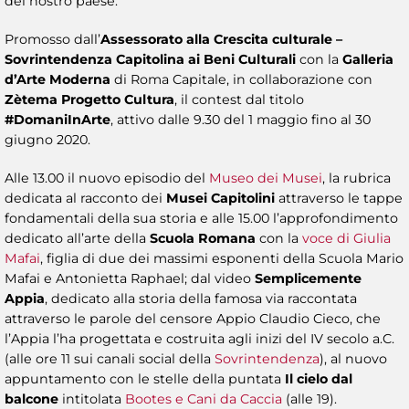
del nostro paese.
Promosso dall’
Assessorato alla Crescita culturale –
Sovrintendenza Capitolina ai Beni Culturali
con la
Galleria
d’Arte Moderna
di Roma Capitale, in collaborazione con
Zètema Progetto Cultura
, il contest dal titolo
#DomaniInArte
, attivo dalle 9.30 del 1 maggio fino al 30
giugno 2020.
Alle 13.00 il nuovo episodio del
Museo dei Musei
, la rubrica
dedicata al racconto dei
Musei Capitolini
attraverso le tappe
fondamentali della sua storia e alle 15.00 l’approfondimento
dedicato all’arte della
Scuola Romana
con la
voce di Giulia
Mafai
, figlia di due dei massimi esponenti della Scuola Mario
Mafai e Antonietta Raphael; dal video
Semplicemente
Appia
, dedicato alla storia della famosa via raccontata
attraverso le parole del censore Appio Claudio Cieco, che
l’Appia l’ha progettata e costruita agli inizi del IV secolo a.C.
(alle ore 11 sui canali social della
Sovrintendenza
), al nuovo
appuntamento con le stelle della puntata
Il cielo dal
balcone
intitolata
Bootes e Cani da Caccia
(alle 19).