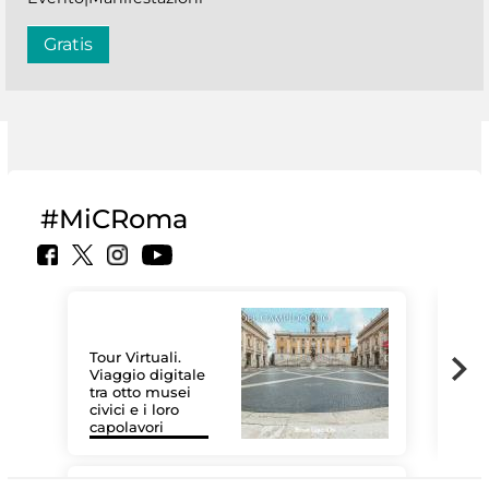
Gratis
#MiCRoma
Tour Virtuali.
Viaggio digitale
tra otto musei
civici e i loro
Le 
capolavori
Sis