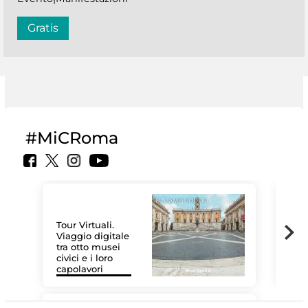
Gratis
#MiCRoma
Tour Virtuali.
Viaggio digitale
tra otto musei
civici e i loro
Le 
capolavori
Sis