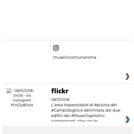
#DiscoverMiC
museiincomuneroma
08/10/2018
L'area trapezoidale di #piazza del
#Campidoglio è delimitata dai due
edifici dei #MuseiCapitolini
contrapposti, che con le