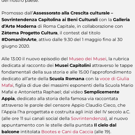
del nostro paese.
Promosso dall’
Assessorato alla Crescita culturale –
Sovrintendenza Capitolina ai Beni Culturali
con la
Galleria
d’Arte Moderna
di Roma Capitale, in collaborazione con
Zètema Progetto Cultura
, il contest dal titolo
#DomaniInArte
, attivo dalle 9.30 del 1 maggio fino al 30
giugno 2020.
Alle 13.00 il nuovo episodio del
Museo dei Musei
, la rubrica
dedicata al racconto dei
Musei Capitolini
attraverso le tappe
fondamentali della sua storia e alle 15.00 l’approfondimento
dedicato all’arte della
Scuola Romana
con la
voce di Giulia
Mafai
, figlia di due dei massimi esponenti della Scuola Mario
Mafai e Antonietta Raphael; dal video
Semplicemente
Appia
, dedicato alla storia della famosa via raccontata
attraverso le parole del censore Appio Claudio Cieco, che
l’Appia l’ha progettata e costruita agli inizi del IV secolo a.C.
(alle ore 11 sui canali social della
Sovrintendenza
), al nuovo
appuntamento con le stelle della puntata
Il cielo dal
balcone
intitolata
Bootes e Cani da Caccia
(alle 19).