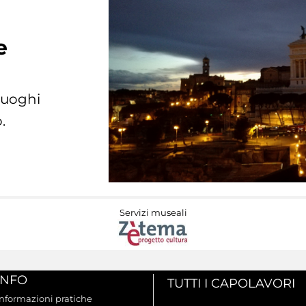
e
 luoghi
.
Servizi museali
INFO
TUTTI I CAPOLAVORI
Informazioni pratiche