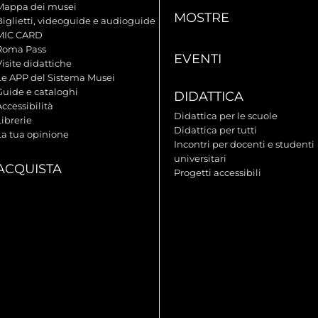
Mappa dei musei
MOSTRE
Biglietti, videoguide e audioguide
MIC CARD
Roma Pass
EVENTI
isite didattiche
Le APP del Sistema Musei
Guide e cataloghi
DIDATTICA
ccessibilità
Didattica per le scuole
ibrerie
Didattica per tutti
La tua opinione
Incontri per docenti e studenti
universitari
ACQUISTA
Progetti accessibili