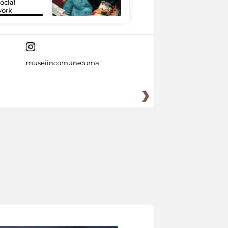
ocial
grazie alla
work
tecnologia
museiincomuneroma