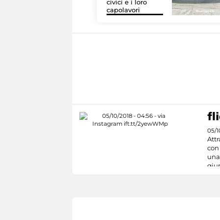
civici e i loro
capolavori
05/1
Attr
con
una 
giu