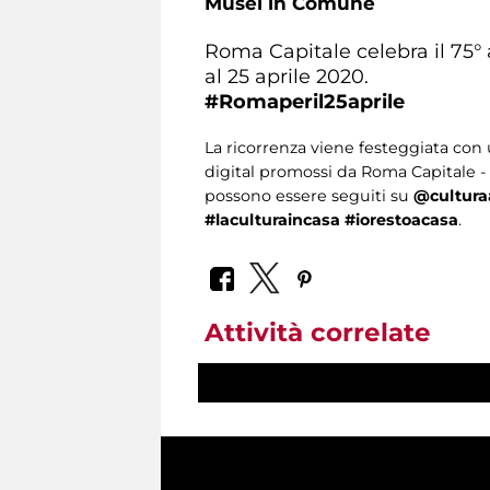
Musei in Comune
Roma Capitale celebra il 75° a
al 25 aprile 2020.
#Romaperil25aprile
La ricorrenza viene festeggiata co
digital promossi da Roma Capitale - A
possono essere seguiti su
@cultur
#laculturaincasa
#iorestoacasa
.
Attività correlate