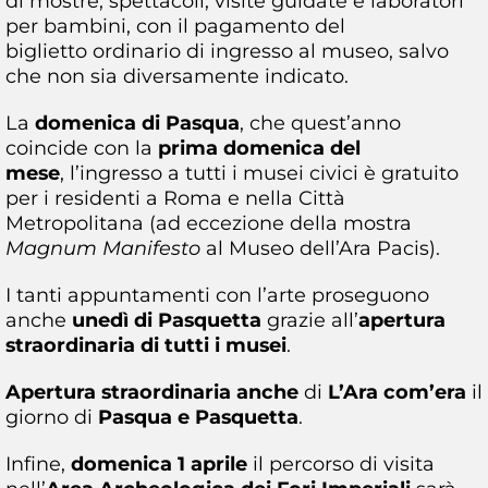
di mostre, spettacoli, visite guidate e laboratori
per bambini, con il pagamento del
biglietto ordinario di ingresso al museo, salvo
che non sia diversamente indicato.
La
domenica di Pasqua
, che quest’anno
coincide con la
prima domenica del
mese
, l’ingresso a tutti i musei civici è gratuito
per i residenti a Roma e nella Città
Metropolitana (ad eccezione della mostra
Magnum Manifesto
al Museo dell’Ara Pacis).
I tanti appuntamenti con l’arte proseguono
anche
unedì di Pasquetta
grazie all’
apertura
straordinaria di tutti i musei
.
Apertura straordinaria anche
di
L’Ara com’era
il
giorno di
Pasqua e Pasquetta
.
Infine,
domenica 1 aprile
il percorso di visita