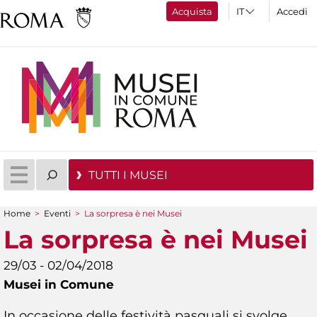
Acquista
Accedi
TUTTI I MUSEI
Home
>
Eventi
>
La sorpresa è nei Musei
Tu sei qui
La sorpresa è nei Musei
29/03 - 02/04/2018
Musei in Comune
In occasione delle festività pasquali si svolge