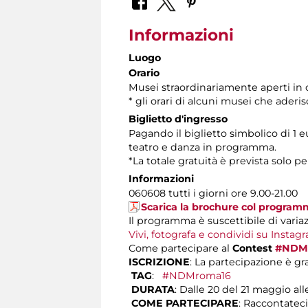
Informazioni
Luogo
Orario
Musei straordinariamente aperti in or
* gli orari di alcuni musei che aderi
Biglietto d'ingresso
Pagando il biglietto simbolico di 1 e
teatro e danza in programma.
*La totale gratuità è prevista solo p
Informazioni
060608 tutti i giorni ore 9.00-21.00
Scarica la brochure col progra
Il programma è suscettibile di variaz
Vivi, fotografa e condividi su Insta
Come partecipare al
Contest
#NDM
ISCRIZIONE
: La partecipazione è gra
TAG
:
#NDMroma16
DURATA
: Dalle 20 del 21 maggio al
COME PARTECIPARE
: Raccontateci