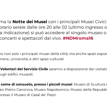
oma la
Notte dei Musei
con i principali Musei Civici
rario serale dalle ore 20 alle 02 (ultimo ingresso 
sa indicazione) si può accedere al singolo museo o 
concerti e spettacoli dal vivo.
#NDMroma16
 non solo i principali musei della città, ma anche spazi espositi
iere, università, e altri spazi culturali.
i
Volontari del Servizio Civile
saranno a disposizione dei visitato
gli edifici museali.
 come di consueto, presso i piccoli musei
: Museo di Scultura
useo Pietro Canonica, Museo Napoleonico, Museo della Repubb
resso il Museo di Casal de' Pazzi.