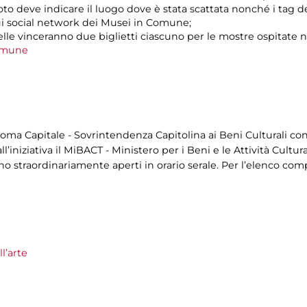
foto deve indicare il luogo dove è stata scattata nonché i tag d
sui social network dei Musei in Comune;
ù belle vinceranno due biglietti ciascuno per le mostre ospitate
Comune
ma Capitale - Sovrintendenza Capitolina ai Beni Culturali con
’iniziativa il MiBACT - Ministero per i Beni e le Attività Cultur
no straordinariamente aperti in orario serale. Per l’elenco co
l’arte