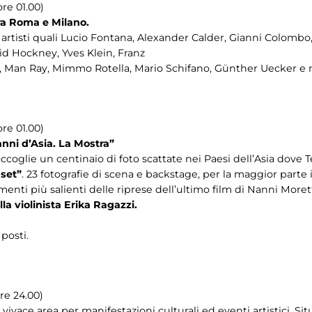
re 01.00)
 tra Roma e Milano.
artisti quali Lucio Fontana, Alexander Calder, Gianni Colombo,
id Hockney, Yves Klein, Franz
i, Man Ray, Mimmo Rotella, Mario Schifano, Günther Uecker e mo
re 01.00)
anni d’Asia. La Mostra”
accoglie un centinaio di foto scattate nei Paesi dell’Asia dove T
set”
. 23 fotografie di scena e backstage, per la maggior parte i
nti più salienti delle riprese dell’ultimo film di Nanni Morett
la violinista Erika Ragazzi.
posti.
re 24.00)
vivace area per manifestazioni culturali ed eventi artistici. Sit