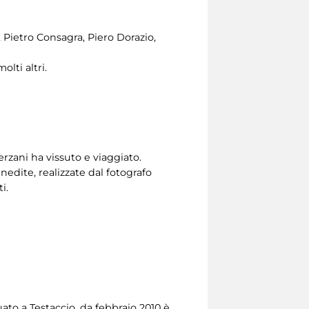
 Pietro Consagra, Piero Dorazio,
lti altri.
erzani ha vissuto e viaggiato.
nedite, realizzate dal fotografo
i.
uato a Testaccio, da febbraio 2010 è