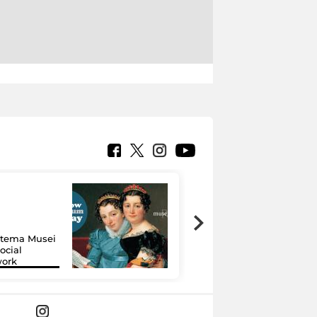
Google Arts &
Culture: 15 musei
istema Musei
si raccontano
ocial
grazie alla
work
tecnologia