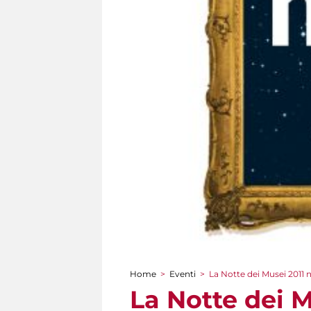
Home
>
Eventi
>
La Notte dei Musei 2011 n
Tu sei qui
La Notte dei M