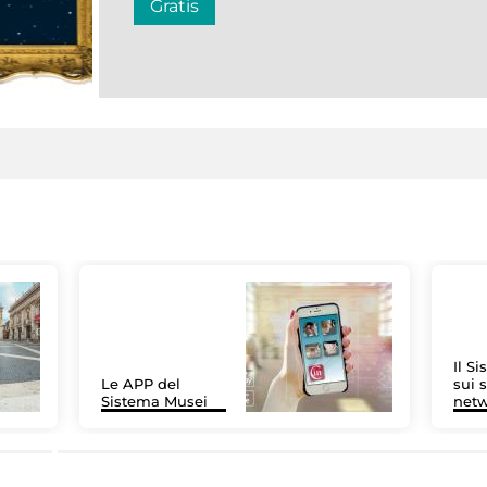
Gratis
Il S
Le APP del
sui s
Sistema Musei
net