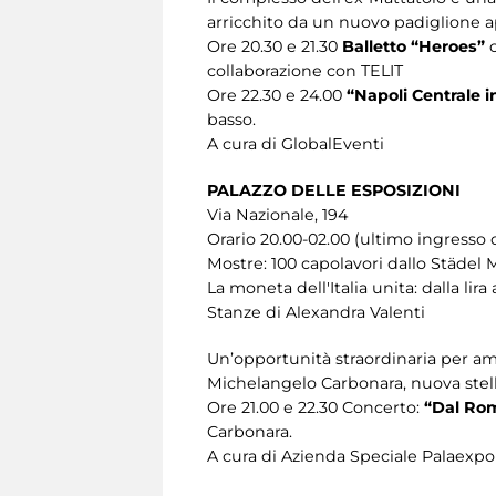
arricchito da un nuovo padiglione ap
Ore 20.30 e 21.30
Balletto “Heroes”
c
collaborazione con TELIT
Ore 22.30 e 24.00
“Napoli Centrale i
basso.
A cura di GlobalEventi
PALAZZO DELLE ESPOSIZIONI
Via Nazionale, 194
Orario 20.00-02.00 (ultimo ingresso o
Mostre: 100 capolavori dallo Städel
La moneta dell'Italia unita: dalla lira 
Stanze di Alexandra Valenti
Un’opportunità straordinaria per amm
Michelangelo Carbonara, nuova stella 
Ore 21.00 e 22.30 Concerto:
“Dal Rom
Carbonara.
A cura di Azienda Speciale Palaexpo 