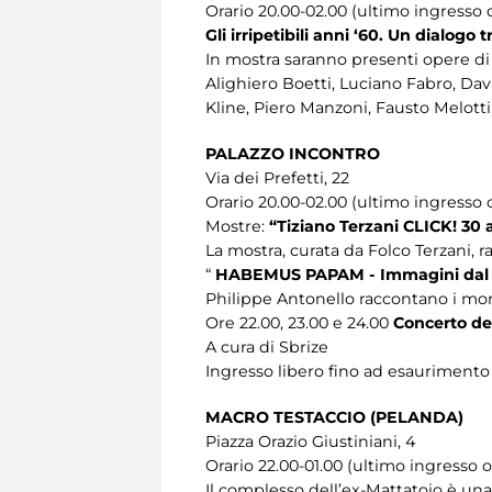
Orario 20.00-02.00 (ultimo ingresso o
Gli irripetibili anni ‘60. Un dialogo
In mostra saranno presenti opere di 
Alighiero Boetti, Luciano Fabro, Dav
Kline, Piero Manzoni, Fausto Melott
PALAZZO INCONTRO
Via dei Prefetti, 22
Orario 20.00-02.00 (ultimo ingresso o
Mostre:
“Tiziano Terzani CLICK! 30 
La mostra, curata da Folco Terzani, r
“
HABEMUS PAPAM - Immagini dal 
Philippe Antonello raccontano i mome
Ore 22.00, 23.00 e 24.00
Concerto del
A cura di Sbrize
Ingresso libero fino ad esaurimento 
MACRO TESTACCIO (PELANDA)
Piazza Orazio Giustiniani, 4
Orario 22.00-01.00 (ultimo ingresso o
Il complesso dell’ex-Mattatoio è una 