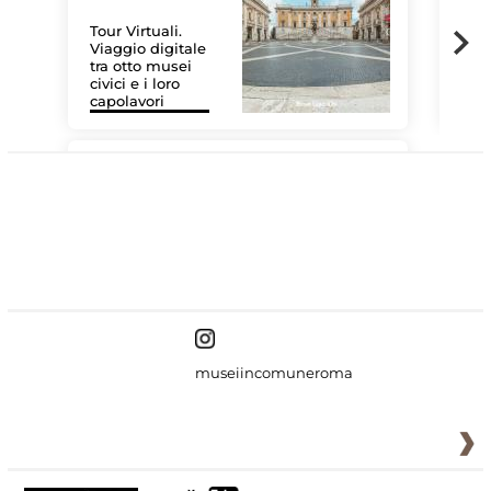
Tour Virtuali.
Viaggio digitale
tra otto musei
civici e i loro
Le 
capolavori
Sis
#DiscoverMiC
museiincomuneroma