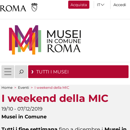
Acquista
Accedi
TUTTI I MUSEI
Home
>
Eventi
>
I weekend della MIC
Tu sei qui
I weekend della MIC
19/10 - 07/12/2019
Musei in Comune
Tutti i fine settimana
fino a dicembre i
Musei in