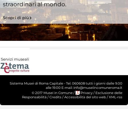
straordinari al mondo.
Scopri di più
Servizi museali
Sistema Musei di Roma Capitale - Tel. 060608 tutti i giorni dalle 9.00
alle 19.00 E-mail: info@museiincomuneroma.it
© 2017 Musei in Comune
/
Privacy
/
Esclusione delle
Responsabilità
/
Credits
/
Accessibilità del sito web
/
XML-rss