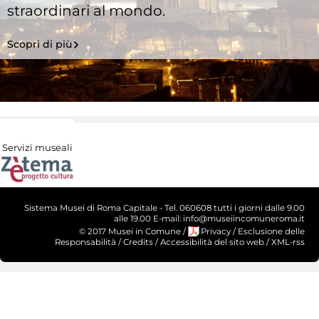
straordinari al mondo.
Scopri di più
Servizi museali
Sistema Musei di Roma Capitale - Tel. 060608 tutti i giorni dalle 9.00
alle 19.00 E-mail: info@museiincomuneroma.it
© 2017 Musei in Comune
/
Privacy
/
Esclusione delle
Responsabilità
/
Credits
/
Accessibilità del sito web
/
XML-rss