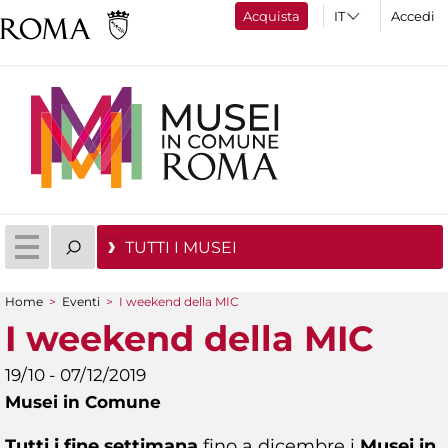
Acquista
Accedi
TUTTI I MUSEI
Home
>
Eventi
>
I weekend della MIC
Tu sei qui
I weekend della MIC
19/10 - 07/12/2019
Musei in Comune
Tutti i fine settimana
fino a dicembre i
Musei in