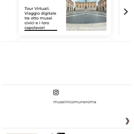
Tour Virtuali.
Viaggio digitale
tra otto musei
civici e i loro
Le 
capolavori
Sis
#DiscoverMiC
museiincomuneroma