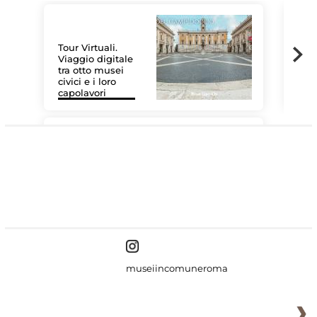
Tour Virtuali.
Viaggio digitale
tra otto musei
civici e i loro
Le 
capolavori
Sis
#DiscoverMiC
museiincomuneroma