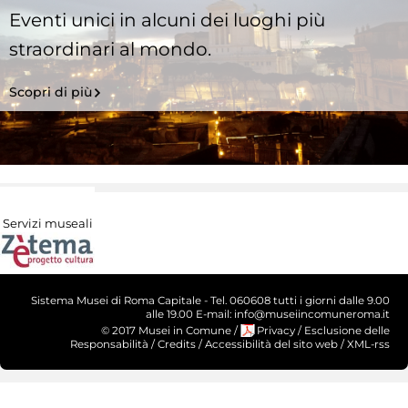
Eventi unici in alcuni dei luoghi più
straordinari al mondo.
Scopri di più
Servizi museali
Sistema Musei di Roma Capitale - Tel. 060608 tutti i giorni dalle 9.00
alle 19.00 E-mail: info@museiincomuneroma.it
© 2017 Musei in Comune
/
Privacy
/
Esclusione delle
Responsabilità
/
Credits
/
Accessibilità del sito web
/
XML-rss