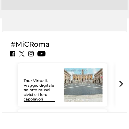
#MiCRoma
Tour Virtuali.
Viaggio digitale
tra otto musei
civici e i loro
Le 
capolavori
Sis