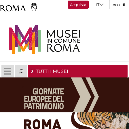
Acquista
Accedi
TUTTI I MUSEI