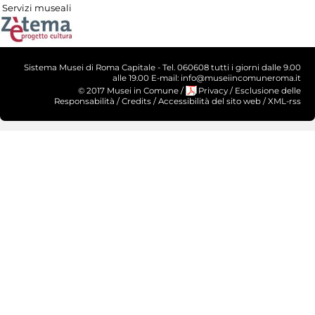
Servizi museali
Sistema Musei di Roma Capitale - Tel. 060608 tutti i giorni dalle 9.00
alle 19.00 E-mail: info@museiincomuneroma.it
© 2017 Musei in Comune
/
Privacy
/
Esclusione delle
Responsabilità
/
Credits
/
Accessibilità del sito web
/
XML-rss