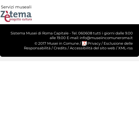
Servizi museali
Sistema Musei di Roma Capitale - Tel. 060608 tutti i giorni dalle 9.00
alle 19.00 E-mail: info@museiincomuneroma.it
© 2017 Musei in Comune
/
Privacy
/
Esclusione delle
Responsabilità
/
Credits
/
Accessibilità del sito web
/
XML-rss