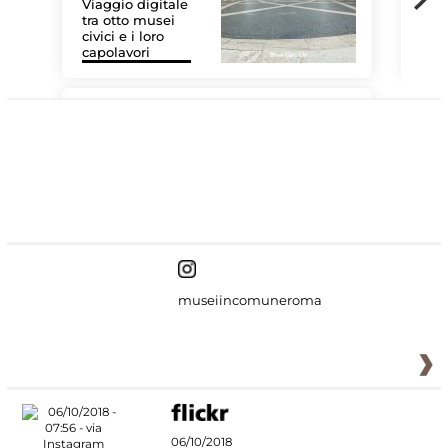
Viaggio digitale
tra otto musei
civici e i loro
Le 
capolavori
Sis
#DiscoverMiC
museiincomuneroma
06/10/2018