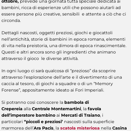
ottobre,
prevede una giornata tutta speciale dedicata ai
bambini, ricca di esperienze utili che possono aiutarli ad
essere persone più creative, sensibili e attente a ciò che ci
circonda.
Dettagli nascosti, oggetti preziosi, giochi e giocattoli
nell’antichità, storie di bambini in epoca romana, elementi
di vita nella preistoria, una dimora di epoca rinascimentale.
Questi e altri ancora sono gli ingredienti che animano
attraverso il gioco le diverse attività.
In ogni luogo ci sarà qualcosa di “prezioso” da scoprire
attraverso l’esplorazione dell’arte e il divertimento di una
caccia al tesoro, di giochi a squadre o di un “Memory
Forense”, appositamente ideato ai Fori Imperiali.
Si potranno così conoscere la
bambola di
Crepereia
alla
Centrale Montemartini
, la
favola
dell’imperatore bambino
ai
Mercati di Traiano
, i
particolari
“piccoli e preziosi’
nascosti sulla superficie
marmorea dell’
Ara Pacis
, la
scatola misteriosa
nella
Casina