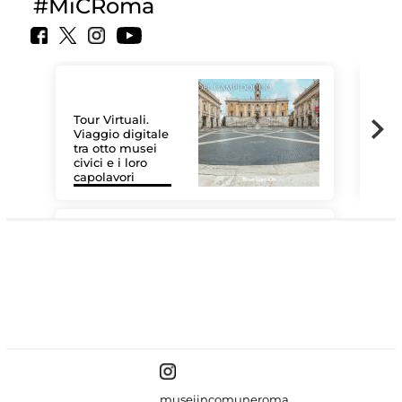
#MiCRoma
Tour Virtuali.
Viaggio digitale
tra otto musei
civici e i loro
Le 
capolavori
Sis
#DiscoverMiC
museiincomuneroma