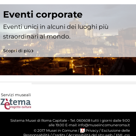
Eventi corporate
Eventi unici in alcuni dei luoghi più
straordinari al mondo.
Scopri di più
Servizi museali
Sistema Musei di Roma Capitale - Tel. 060608 tutti i giorni dalle 9.00
alle 19.00 E-mail: info@museiincomuneroma.it
© 2017 Musei in Comune
/
Privacy
/
Esclusione delle
Responsabilità
/
Credits
/
Accessibilità del sito web
/
XML-rss