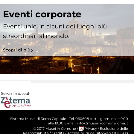
Eventi corporate
Eventi unici in alcuni dei luoghi più
straordinari al mondo.
Scopri di più
Servizi museali
Sistema Musei di Roma Capitale - Tel. 060608 tutti i giorni dalle 9.00
alle 19.00 E-mail: info@museiincomuneroma.it
© 2017 Musei in Comune
/
Privacy
/
Esclusione delle
Responsabilità
/
Credits
/
Accessibilità del sito web
/
XML-rss