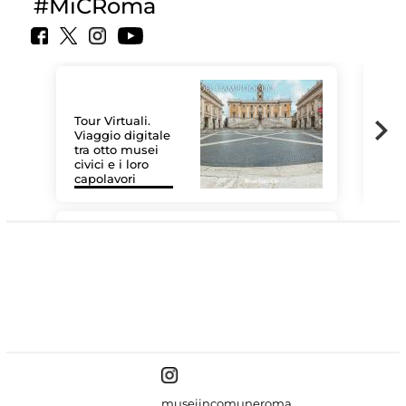
#MiCRoma
Tour Virtuali.
Viaggio digitale
tra otto musei
civici e i loro
Le 
capolavori
Sis
#DiscoverMiC
museiincomuneroma